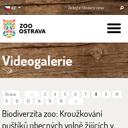
CZ
ZOO Ostrava
Videogalerie
Strana:
<
3
4
5
6
7
8
9
10
11
12
13
14
15
16
>
Biodiverzita zoo: Kroužkování
puštíků obecných volně žijících v