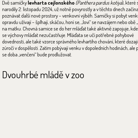
Dvě samičky
levharta cejlonského
(Panthera pardus kotiya
), které 
narodily 2. listopadu 2024, už notně povyrostly a v těchto dnech začína
poznávat další nové prostory – venkovní výběh. Samičky si pobyt ven
opravdu užívají – šplhají, skáčou, honí se, „loví“ se navzájem nebo obě 
na matku. Chovná samice se do her mláďat také aktivně zapojuje, kde
se výchovy mláďat nezučastňuje. Mláďata se učí potřebné pohybové
dovednosti, ale také vzorce správného levhartího chování, které dozaj
zúročí v dospělosti. Zatím pobývají venku v dopoledních hodinách, ale
se doba „venčení“ bude prodlužovat.
Dvouhrbé mládě v zoo