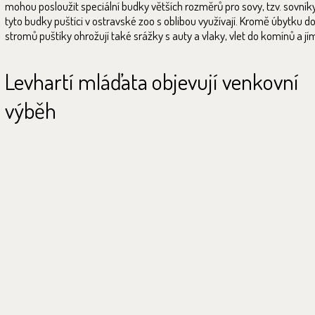
mohou posloužit speciální budky větších rozměrů pro sovy, tzv. sovník
tyto budky puštíci v ostravské zoo s oblibou využívají. Kromě úbytku 
stromů puštíky ohrožují také srážky s auty a vlaky, vlet do komínů a jí
Levhartí mláďata objevují venkovní
výběh