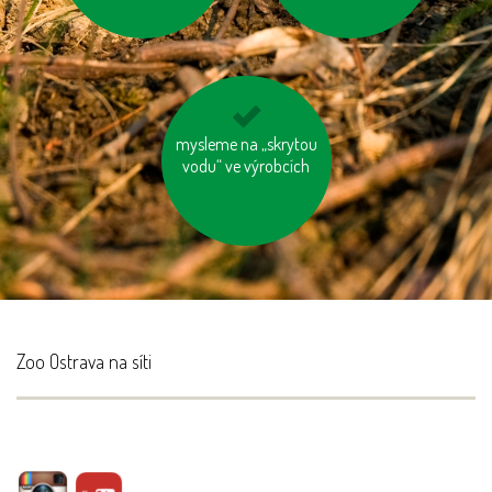
mysleme na „skrytou
šetřeme energií
vodu“ ve výrobcích
Zoo Ostrava na síti