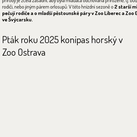
přírody je zcela zásadní, aby byla mláďata odchována přirozeně, tj. bu
rodiči, nebo jiným párem orlosupů. V této hnízdní sezoně o
2 starší 
pečují rodiče a o mladší pěstounské páry v Zoo Liberec a Zoo 
ve Švýcarsku.
Pták roku 2025 konipas horský v
Zoo Ostrava