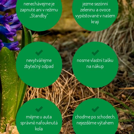
nenechávejme je
využívejme
topme správně
jezme sezónní
hromadnou dopravu
zapnuté ani v režimu
zeleninu a ovoce
„Standby“
vypěstované v našem
kraji
biologicky rozložitelný
nevytvářejme
nosme vlastní tašku
kupujme místní
odpad kompostujme
zbytečný odpad
na nákup
výrobky
zastavujme vodu při
mějme u auta
choďme po schodech,
jezme naše ryby
správně nafouknutá
čištění zubů a holení
nejezděme výtahem
kola