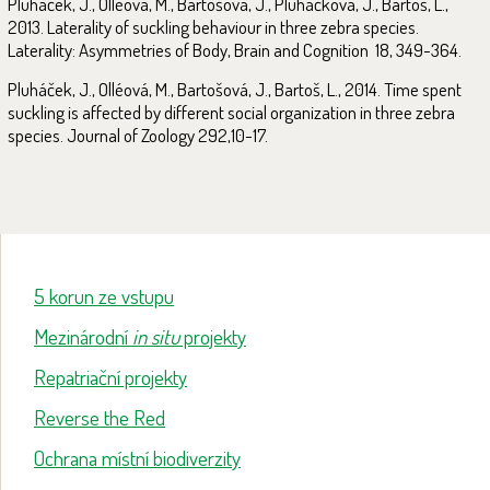
Pluháček, J., Olléová, M., Bartošová, J., Pluháčková, J., Bartoš, L.,
2013. Laterality of suckling behaviour in three zebra species.
Laterality: Asymmetries of Body, Brain and Cognition 18, 349-364.
Pluháček, J., Olléová, M., Bartošová, J., Bartoš, L., 2014. Time spent
suckling is affected by different social organization in three zebra
species. Journal of Zoology 292,10-17.
5 korun ze vstupu
Mezinárodní
in situ
projekty
Repatriační projekty
Reverse the Red
Ochrana místní biodiverzity