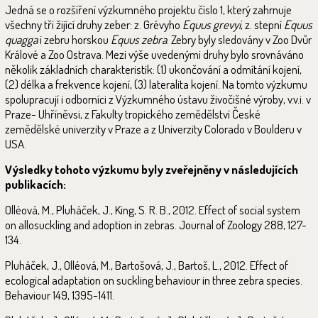
Jedná se o rozšíření výzkumného projektu číslo 1, který zahrnuje
všechny tři žijící druhy zeber: z. Grévyho
Equus grevyi
, z. stepní
Equus
quagga
i zebru horskou
Equus zebra
. Zebry byly sledovány v Zoo Dvůr
Králové a Zoo Ostrava. Mezi výše uvedenými druhy bylo srovnáváno
několik základních charakteristik: (1) ukončování a odmítání kojení,
(2) délka a frekvence kojení, (3) lateralita kojení. Na tomto výzkumu
spolupracují i odborníci z Výzkumného ústavu živočišné výroby, v.v.i. v
Praze- Uhříněvsi, z Fakulty tropického zemědělství České
zemědělské univerzity v Praze a z Univerzity Colorado v Boulderu v
USA.
Výsledky tohoto výzkumu byly zveřejněny v následujících
publikacích:
Olléová, M., Pluháček, J., King, S. R. B., 2012. Effect of social system
on allosuckling and adoption in zebras. Journal of Zoology 288, 127-
134.
Pluháček, J., Olléová, M., Bartošová, J., Bartoš, L., 2012. Effect of
ecological adaptation on suckling behaviour in three zebra species.
Behaviour 149, 1395-1411.