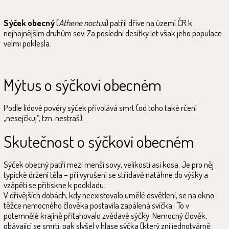
Sýček obecný
(
Athene noctua
) patřil dříve na území ČR k
nejhojnějším druhům sov. Za poslední desítky let však jeho populace
velmi poklesla.
Mýtus o sýčkovi obecném
Podle lidové pověry sýček přivolává smrt (od toho také rčení
„nesejčkuj“, tzn. nestraš).
Skutečnost o sýčkovi obecném
Sýček obecný patří mezi menší sovy, velikosti asi kosa. Je pro něj
typické držení těla – při vyrušení se střídavě natáhne do výšky a
vzápětí se přitiskne k podkladu.
V dřívějších dobách, kdy neexistovalo umělé osvětlení, se na okno
těžce nemocného člověka postavila zapálená svíčka. To v
potemnělé krajině přitahovalo zvědavé sýčky. Nemocný člověk,
obávající se smrti, pak slyšel v hlase sýčka (který zní jednotvárně