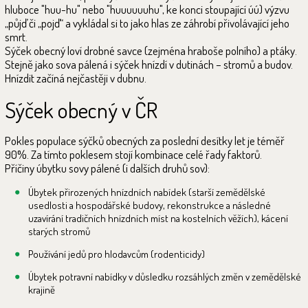
hluboce "huu-hu" nebo "huuuuuuhu", ke konci stoupající úú) výzvu
„půjď či „pojď“ a vykládal si to jako hlas ze záhrobí přivolávající jeho
smrt.
Sýček obecný loví drobné savce (zejména hraboše polního) a ptáky.
Stejně jako sova pálená i sýček hnízdí v dutinách – stromů a budov.
Hnízdit začíná nejčastěji v dubnu.
Sýček obecný v ČR
Pokles populace sýčků obecných za poslední desítky let je téměř
90%. Za tímto poklesem stojí kombinace celé řady faktorů.
Příčiny úbytku sovy pálené (i dalších druhů sov):
Úbytek přirozených hnízdních nabídek (starší zemědělské
usedlosti a hospodářské budovy, rekonstrukce a následné
uzavírání tradičních hnízdních míst na kostelních věžích), kácení
starých stromů
Používání jedů pro hlodavcům (rodenticidy)
Úbytek potravní nabídky v důsledku rozsáhlých změn v zemědělské
krajině