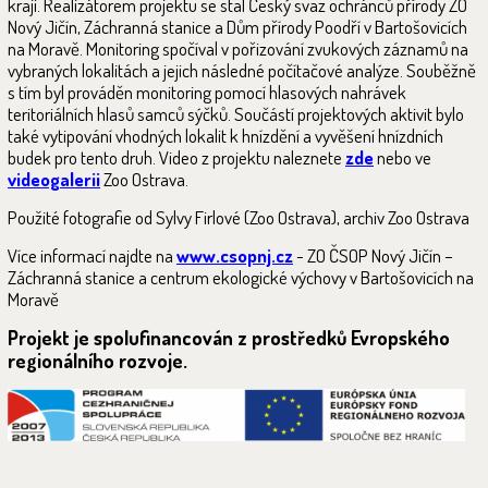
kraji. Realizátorem projektu se stal Český svaz ochránců přírody ZO
Nový Jičín, Záchranná stanice a Dům přírody Poodří v Bartošovicích
na Moravě. Monitoring spočíval v pořizování zvukových záznamů na
vybraných lokalitách a jejich následné počítačové analýze. Souběžně
s tím byl prováděn monitoring pomocí hlasových nahrávek
teritoriálních hlasů samců sýčků. Součástí projektových aktivit bylo
také vytipování vhodných lokalit k hnízdění a vyvěšení hnízdních
budek pro tento druh. Video z projektu naleznete
zde
nebo ve
videogalerii
Zoo Ostrava.
Použité fotografie od Sylvy Firlové (Zoo Ostrava), archiv Zoo Ostrava
Více informací najdte na
www.csopnj.cz
- ZO ČSOP Nový Jičín –
Záchranná stanice a centrum ekologické výchovy v Bartošovicích na
Moravě
Projekt je spolufinancován z prostředků Evropského
regionálního rozvoje.