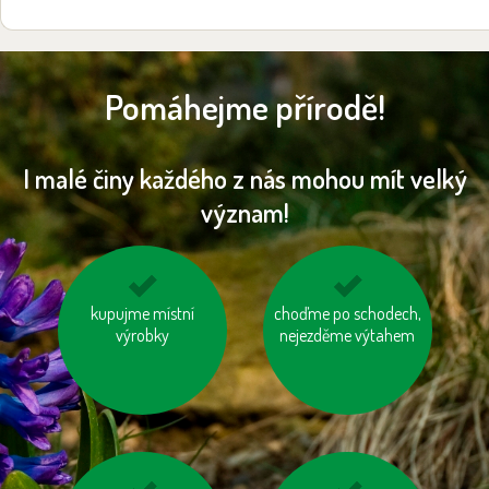
Pomáhejme přírodě!
I malé činy každého z nás mohou mít velký
význam!
kupujme místní
mějme u auta
choďme po schodech,
topme správně
správně nafouknutá
výrobky
nejezděme výtahem
kola