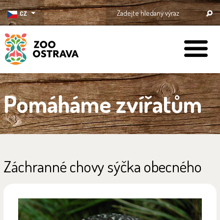
CZ
ZOO Ostrava
Pomáháme zvířatům
Záchranné chovy sýčka obecného