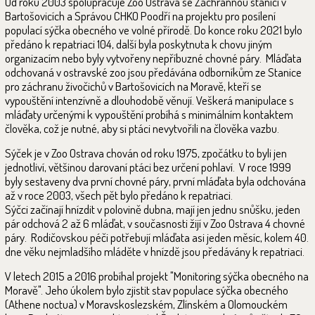
Od roku 2003 spolupracuje Zoo Ostrava se Záchrannou stanicí v
Bartošovicích a Správou CHKO Poodří na projektu pro posílení
populací sýčka obecného ve volné přírodě. Do konce roku 2021 bylo
předáno k repatriaci 104, další byla poskytnuta k chovu jiným
organizacím nebo byly vytvořeny nepříbuzné chovné páry. Mláďata
odchovaná v ostravské zoo jsou předávána odborníkům ze Stanice
pro záchranu živočichů v Bartošovicích na Moravě, kteří se
vypouštění intenzívně a dlouhodobě věnují. Veškerá manipulace s
mláďaty určenými k vypouštění probíhá s minimálním kontaktem
člověka, což je nutné, aby si ptáci nevytvořili na člověka vazbu.
Sýček je v Zoo Ostrava chován od roku 1975, zpočátku to byli jen
jednotliví, většinou darovaní ptáci bez určení pohlaví. V roce 1999
byly sestaveny dva první chovné páry, první mláďata byla odchována
až v roce 2003, všech pět bylo předáno k repatriaci.
Sýčci začínají hnízdit v polovině dubna, mají jen jednu snůšku, jeden
pár odchová 2 až 6 mláďat, v současnosti žijí v Zoo Ostrava 4 chovné
páry. Rodičovskou péči potřebují mláďata asi jeden měsíc, kolem 40.
dne věku nejmladšího mláděte v hnízdě jsou předávány k repatriaci.
V letech 2015 a 2016 probíhal projekt "Monitoring sýčka obecného na
Moravě". Jeho úkolem bylo zjistit stav populace sýčka obecného
(Athene noctua) v Moravskoslezském, Zlínském a Olomouckém