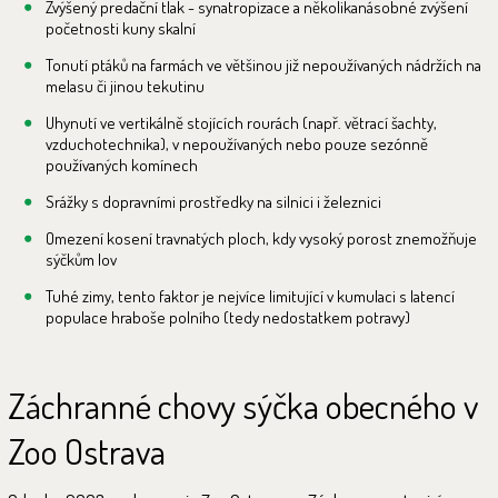
Zvýšený predační tlak - synatropizace a několikanásobné zvýšení
početnosti kuny skalní
Tonutí ptáků na farmách ve většinou již nepoužívaných nádržích na
melasu či jinou tekutinu
Uhynutí ve vertikálně stojících rourách (např. větrací šachty,
vzduchotechnika), v nepoužívaných nebo pouze sezónně
používaných komínech
Srážky s dopravními prostředky na silnici i železnici
Omezení kosení travnatých ploch, kdy vysoký porost znemožňuje
sýčkům lov
Tuhé zimy, tento faktor je nejvíce limitující v kumulaci s latencí
populace hraboše polního (tedy nedostatkem potravy)
Záchranné chovy sýčka obecného v
Zoo Ostrava