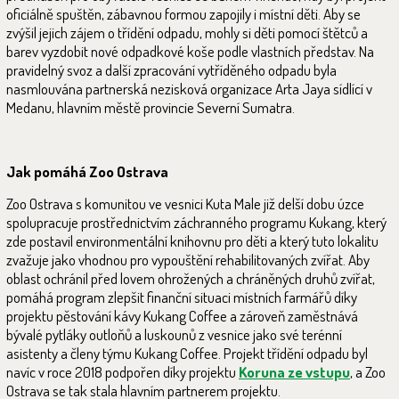
oficiálně spuštěn, zábavnou formou zapojily i místní děti. Aby se
zvýšil jejich zájem o třídění odpadu, mohly si děti pomocí štětců a
barev vyzdobit nové odpadkové koše podle vlastních představ. Na
pravidelný svoz a další zpracování vytříděného odpadu byla
nasmlouvána partnerská nezisková organizace Arta Jaya sídlící v
Medanu, hlavním městě provincie Severní Sumatra.
Jak pomáhá Zoo Ostrava
Zoo Ostrava s komunitou ve vesnici Kuta Male již delší dobu úzce
spolupracuje prostřednictvím záchranného programu Kukang, který
zde postavil environmentální knihovnu pro děti a který tuto lokalitu
zvažuje jako vhodnou pro vypouštění rehabilitovaných zvířat. Aby
oblast ochránil před lovem ohrožených a chráněných druhů zvířat,
pomáhá program zlepšit finanční situaci místních farmářů díky
projektu pěstování kávy Kukang Coffee a zároveň zaměstnává
bývalé pytláky outloňů a luskounů z vesnice jako své terénní
asistenty a členy týmu Kukang Coffee. Projekt třídění odpadu byl
navíc v roce 2018 podpořen díky projektu
Koruna ze vstupu
, a Zoo
Ostrava se tak stala hlavním partnerem projektu.