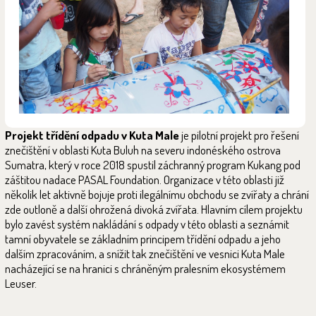
Projekt třídění odpadu v Kuta Male
je pilotní projekt pro řešení
znečištění v oblasti Kuta Buluh na severu indonéského ostrova
Sumatra, který v roce 2018 spustil záchranný program Kukang pod
záštitou nadace PASAL Foundation. Organizace v této oblasti již
několik let aktivně bojuje proti ilegálnímu obchodu se zvířaty a chrání
zde outloně a další ohrožená divoká zvířata. Hlavním cílem projektu
bylo zavést systém nakládání s odpady v této oblasti a seznámit
tamní obyvatele se základním principem třídění odpadu a jeho
dalším zpracováním, a snížit tak znečištění ve vesnici Kuta Male
nacházející se na hranici s chráněným pralesním ekosystémem
Leuser.