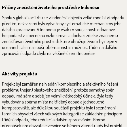
Příčiny znečištění životního prostředí v Indonésii
Spolu s globalizací trhu se v Indonésii objevilo velké množství odpadu
předtím, než v zemi byly vytvořeny systematické mechanizmy jeho
dalšího zpracování. V Indonésii je však i v současnosti odpadové
hospodářství obecně na nízké úrovni a dochází zde ke značnému
znečišťování životního prostředí, které ohrožuje živočichy nejen v
oceánech, ale i na souši. Sběrná místa i možnost třídění a dalšího
zpracování odpadu chybí na většině území Indonésie.
Aktivity projektu
Projekt byl zaměřen na hledání komplexního a efektivního řešení
problému (nejen) plastového znečištění, protože samotný sběr
odpadu má sám o sobě jen velmi krátkodobý účinek. Byla tedy
vybudována sběrná místa na tříděný odpad a jednoduché
kompostoviště, ale důležitou součástí projektu bylo i seznámení
tamních obyvatel všech věkových kategorií se základním principem
třídění odpadu, jeho redukcí a dalším zpracováním. Kromě
přednášek pro obyvatele vesnice se během víkendu, kdy byl projekt