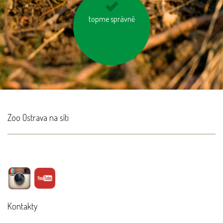
používejme dobíjecí
topme správně
baterie
Zoo Ostrava na síti
Kontakty