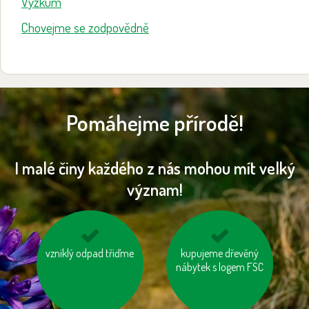
Výzkum
Chovejme se zodpovědně
Pomáhejme přírodě!
I malé činy každého z nás mohou mít velký
význam!
vzniklý odpad třiďme
nepřetápějme
kupujeme dřevěný
jezděme na kole
místnosti
nábytek s logem FSC