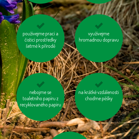
používejme prací a
zvažme, jestli
šetřeme energií
využívejme
potřebujeme každý
čisticí prostředky
hromadnou dopravu
rok nový mobil, tablet
šetrné k přírodě
...
odevzdávejme
nebojme se
na krátké vzdálenosti
používejme úsporné
toaletního papíru z
vysloužilé
choďme pěšky
baterie
recyklovaného papíru
elektrospotřebiče do
kontejnerů