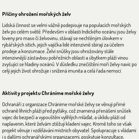
Příčiny ohrožení mořských želv
Lidská činnost se velmi vážně podepisuje na populacích mořských
želv po celém světě. Především v oblasti Indického oceánu jsou želvy
loveny pro maso či želvovinu, stávají se nechtěným úlovkem v
rybářských sítích, jejich vajíčka lidé intenzivně sbírají za účelem
prodeje a konzumace. Želví snůšky jsou ohrožovány stále
intenzivnější zástavbou pobřežních oblastí a úbytkem pláží vinou
zvyšující se hladiny oceánů. V důsledku znečištění moří želvy navíc po
celý jejich život ohrožuje i snížená imunita a celá řada nemocí.
Aktivity projektu Chráníme mořské želvy
Ochranáři z organizace Chráníme mořské želvy se věnují přímé
ochraně líhních pláží před pytláky, což znamená přenášení snůšek
vajec do bezpečí a vypouštění vylíhlých mláďat, a úklidu pláží od
naplavenin, které želvám ztěžují kladení vajec. Kromě toho se však
projekt věnuje i vzdělávání místních obyvatel. Spolupracuje s vládami
i s dalšími ochranářskými organizacemi, poskytuje konzultace,