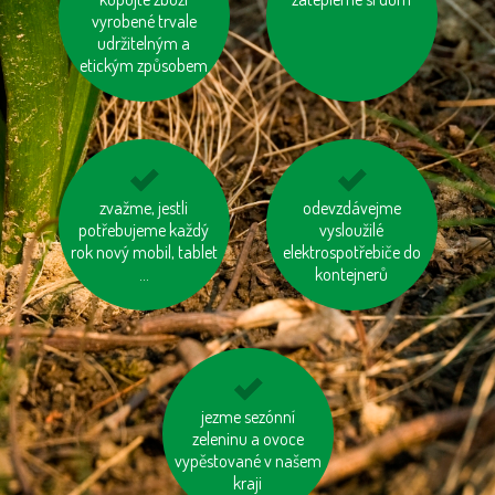
vodu“ ve výrobcích
vyrobené trvale
udržitelným a
etickým způsobem
využívejme auto ve
zvažme, jestli
odevzdávejme
využívejme
potřebujeme každý
více lidech
hromadnou dopravu
vysloužilé
rok nový mobil, tablet
elektrospotřebiče do
...
kontejnerů
mějme u auta
jezme sezónní
správně nafouknutá
zeleninu a ovoce
vypěstované v našem
kola
kraji