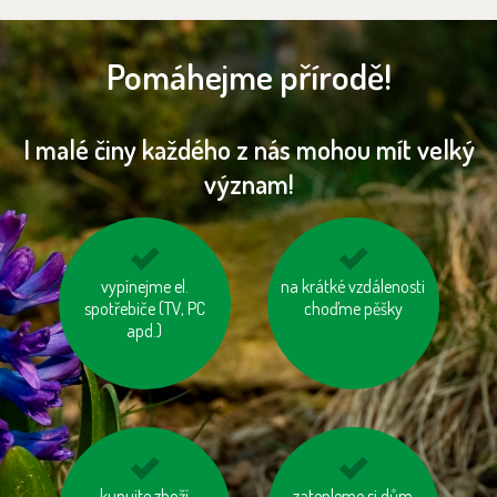
Pomáhejme přírodě!
I malé činy každého z nás mohou mít velký
význam!
nepřetápějme
vypínejme el.
na krátké vzdálenosti
nenechávejme je
spotřebiče (TV, PC
místnosti
zapnuté ani v režimu
choďme pěšky
apd.)
„Standby“
mysleme na „skrytou
kupujte zboží
zatepleme si dům
topme správně