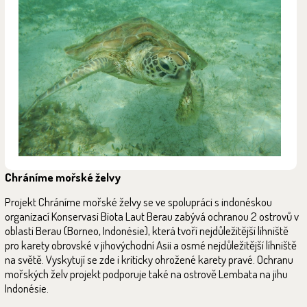
Chráníme mořské želvy
Projekt Chráníme mořské želvy se ve spolupráci s indonéskou
organizací Konservasi Biota Laut Berau zabývá ochranou 2 ostrovů v
oblasti Berau (Borneo, Indonésie), která tvoří nejdůležitější líhniště
pro karety obrovské v jihovýchodní Asii a osmé nejdůležitější líhniště
na světě. Vyskytují se zde i kriticky ohrožené karety pravé. Ochranu
mořských želv projekt podporuje také na ostrově Lembata na jihu
Indonésie.