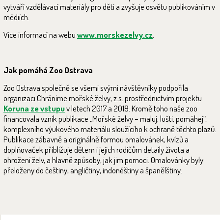
vytváří vzdělávací materiály pro děti a zvyšuje osvětu publikováním v
médiích.
Více informací na webu
www.morskezelvy.cz
.
Jak pomáhá Zoo Ostrava
Zoo Ostrava společně se všemi svými návštěvníky podpořila
organizaci Chráníme mořské želvy, z.s. prostřednictvím projektu
Koruna ze vstupu
v letech 2017 a 2018. Kromě toho naše zoo
financovala vznik publikace „Mořské želvy – maluj, lušti, pomáhej“,
komplexního výukového materiálu sloužícího k ochraně těchto plazů.
Publikace zábavně a originálně formou omalovánek, kvízů a
doplňovaček přibližuje dětem i jejich rodičům detaily života a
ohrožení želv, a hlavně způsoby, jak jim pomoci. Omalovánky byly
přeloženy do češtiny, angličtiny, indonéštiny a španělštiny.