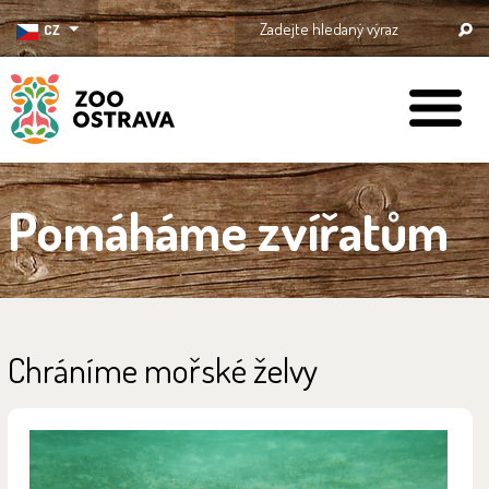
CZ
ZOO Ostrava
Pomáháme zvířatům
Chráníme mořské želvy