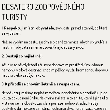
DESATERO ZODPOVĚDNÉHO
TURISTY
1.
Respektuji místní obyvatele,
zvyklosti i pravidla země, do které
se vydávám.
Než se vydám na cestu, zjistím si o dané zemi více, abych splynul/a s
místními obyvateli a nenarušoval/a jejich běžný život.
2.
Cestuji co nejšetrněji.
Ačkoliv se někdy letadlu či jiným dopravním prostředkům vyhnout
nemohu, v cílové destinaci chodím pěšky, využiji hromadnou dopravu
nebo si třeba zapůjčím kolo.
3.
K přírodě se chovám šetrně a s respektem.
Nepoškozuji rostliny, neplaším zvířata, nenaháním a nezatlačuji je do
kouta odkud není úniku. Nekrmím zvířata, a to ani ta, která žijí na ulici
– stávají se na člověku závislá a posléze mohou strádat. Raději
poskytnu dar některé z místních ochranářských organizací, které se