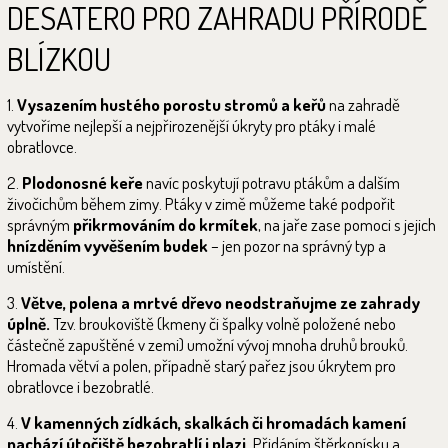
DESATERO PRO ZAHRADU PŘÍRODĚ
BLÍZKOU
1.
Vysazením hustého porostu stromů a keřů
na zahradě
vytvoříme nejlepší a nejpřirozenější úkryty pro ptáky i malé
obratlovce.
2.
Plodonosné keře
navíc poskytují potravu ptákům a dalším
živočichům během zimy. Ptáky v zimě můžeme také podpořit
správným
přikrmováním do krmítek
, na jaře zase pomoci s jejich
hnízděním vyvěšením budek
– jen pozor na správný typ a
umístění.
3.
Větve, polena a mrtvé dřevo neodstraňujme ze zahrady
úplně.
Tzv. broukoviště (kmeny či špalky volně položené nebo
částečně zapuštěné v zemi) umožní vývoj mnoha druhů brouků.
Hromada větví a polen, případně starý pařez jsou úkrytem pro
obratlovce i bezobratlé.
4.
V kamenných zídkách, skalkách či hromadách kamení
nachází útočiště bezobratlí i plazi.
Přidáním štěrkopísku a