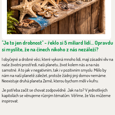
"Je to jen drobnost" - řeklo si 5 miliard lidí... Opravdu
si myslíte, že na činech nikoho z nás nezáleží?
I obyčejné a drobné věci, které vykoná mnoho lidí, mají zásadní vliv na
naše životní prostředí, naši planetu, život kolem nás a na nás
samotné. A to jak v negativním, tak i v pozitivním smyslu. Mělo by
nám na naší planetě záležet, protože žádný jiný domov nemáme.
Neexistuje druhá planeta Země, kterou bychom měli v kufru.
Je potřeba začít se chovat zodpovědně. Jak na to? V jednotlivých
kapitolách se věnujeme různým tématům. Věříme, že Vás můžeme
inspirovat.