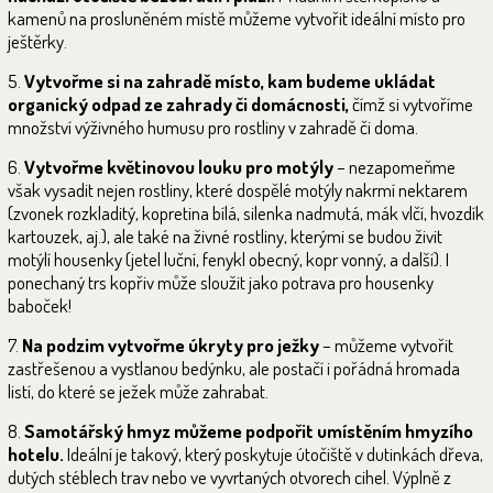
kamenů na prosluněném místě můžeme vytvořit ideální místo pro
ještěrky.
5.
Vytvořme si na zahradě místo, kam budeme ukládat
organický odpad ze zahrady či domácnosti,
čímž si vytvoříme
množství výživného humusu pro rostliny v zahradě či doma.
6.
Vytvořme květinovou louku pro motýly
– nezapomeňme
však vysadit nejen rostliny, které dospělé motýly nakrmí nektarem
(zvonek rozkladitý, kopretina bílá, silenka nadmutá, mák vlčí, hvozdík
kartouzek, aj.), ale také na živné rostliny, kterými se budou živit
motýlí housenky (jetel luční, fenykl obecný, kopr vonný, a další). I
ponechaný trs kopřiv může sloužit jako potrava pro housenky
baboček!
7.
Na podzim vytvořme úkryty pro ježky
– můžeme vytvořit
zastřešenou a vystlanou bedýnku, ale postačí i pořádná hromada
listí, do které se ježek může zahrabat.
8.
Samotářský hmyz můžeme podpořit umístěním hmyzího
hotelu.
Ideální je takový, který poskytuje útočiště v dutinkách dřeva,
dutých stéblech trav nebo ve vyvrtaných otvorech cihel. Výplně z