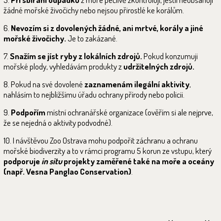
žádné mořské živočichy nebo nejsou přirostlé ke korálům.
6.
Nevozím si z dovolených žádné, ani mrtvé, korály a jiné
mořské živočichy.
Je to zakázané.
7.
Snažím se jíst ryby z lokálních zdrojů.
Pokud konzumuji
mořské plody, vyhledávám produkty z
udržitelných zdrojů.
8. Pokud na své dovolené
zaznamenám ilegální aktivity
,
nahlásím to nejbližšímu úřadu ochrany přírody nebo policii.
9.
Podpořím
místní ochranářské organizace (ověřím si ale nejprve,
že se nejedná o aktivity podvodné).
10. I návštěvou Zoo Ostrava mohu podpořit záchranu a ochranu
mořské biodiverzity a to v rámci programu 5 korun ze vstupu, který
podporuje
in situ
projekty zaměřené také na moře a oceány
(např. Vesna Panglao Conservation)
.