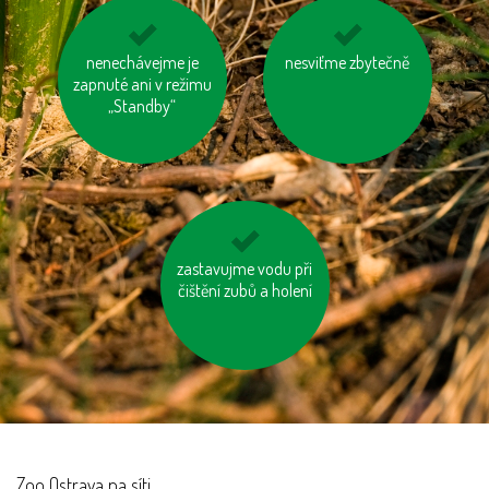
nenechávejme je
jezděme na kole
na krátké vzdálenosti
nesviťme zbytečně
zapnuté ani v režimu
choďme pěšky
„Standby“
zastavujme vodu při
nevytvářejme
čištění zubů a holení
zbytečný odpad
Zoo Ostrava na síti