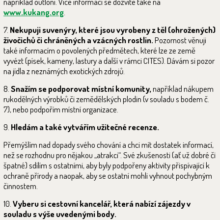
například outloni. Více informací se dozvíte také na
www.kukang.org
.
7.
Nekupuji suvenýry, které jsou vyrobeny z těl (ohrožených)
živočichů či chráněných a vzácných rostlin.
Pozornost věnuji
také informacím o povolených předmětech, které lze ze země
vyvézt (písek, kameny, lastury a další v rámci CITES). Dávám si pozor
na jídla z neznámých exotických zdrojů.
8.
Snažím se podporovat místní komunity,
například nákupem
rukodělných výrobků či zemědělských plodin (v souladu s bodem č.
7), nebo podpořím místní organizace.
9.
Hledám a také vytvářím užitečné recenze.
Přemýšlím nad dopady svého chování a chci mít dostatek informací,
než se rozhodnu pro nějakou „atrakci“. Své zkušenosti (ať už dobré či
špatné) sdílím s ostatními, aby byly podpořeny aktivity přispívající k
ochraně přírody a naopak, aby se ostatní mohli vyhnout pochybným
činnostem.
10.
Vyberu si cestovní kancelář, která nabízí zájezdy v
souladu s výše uvedenými body.