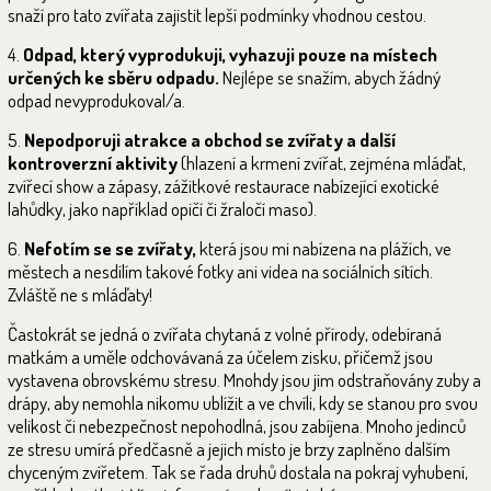
snaží pro tato zvířata zajistit lepší podmínky vhodnou cestou.
4.
Odpad, který vyprodukuji, vyhazuji pouze na místech
určených ke sběru odpadu.
Nejlépe se snažím, abych žádný
odpad nevyprodukoval/a.
5.
Nepodporuji atrakce a obchod se zvířaty a další
kontroverzní aktivity
(hlazení a krmení zvířat, zejména mláďat,
zvířecí show a zápasy, zážitkové restaurace nabízející exotické
lahůdky, jako například opičí či žraločí maso).
6.
Nefotím se se zvířaty,
která jsou mi nabízena na plážích, ve
městech a nesdílím takové fotky ani videa na sociálních sítích.
Zvláště ne s mláďaty!
Častokrát se jedná o zvířata chytaná z volné přírody, odebíraná
matkám a uměle odchovávaná za účelem zisku, přičemž jsou
vystavena obrovskému stresu. Mnohdy jsou jim odstraňovány zuby a
drápy, aby nemohla nikomu ublížit a ve chvíli, kdy se stanou pro svou
velikost či nebezpečnost nepohodlná, jsou zabíjena. Mnoho jedinců
ze stresu umírá předčasně a jejich místo je brzy zaplněno dalším
chyceným zvířetem. Tak se řada druhů dostala na pokraj vyhubení,