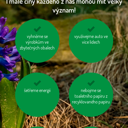
I malé činy každého z nás mohou mít velký
význam!
kupujeme dřevěný
vyhněme se
využívejme auto ve
nepřetápějme
nábytek s logem FSC
výrobkům ve
více lidech
místnosti
zbytečných obalech
vzniklý odpad třiďme
šetřeme energií
vyhněme se
nebojme se
toaletního papíru z
pangasům a
recyklovaného papíru
tuňákům