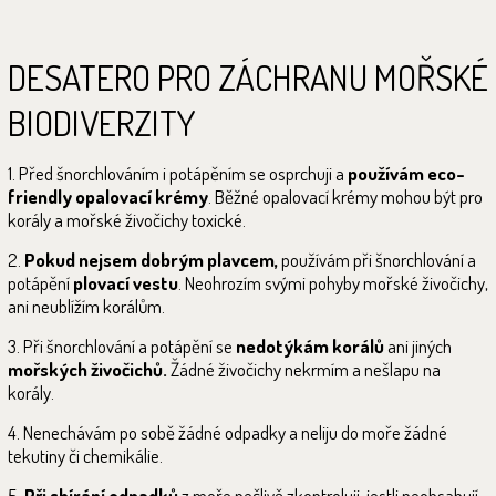
DESATERO PRO ZÁCHRANU MOŘSKÉ
BIODIVERZITY
1. Před šnorchlováním i potápěním se osprchuji a
používám eco-
friendly opalovací krémy
. Běžné opalovací krémy mohou být pro
korály a mořské živočichy toxické.
2.
Pokud nejsem dobrým plavcem,
používám při šnorchlování a
potápění
plovací vestu
. Neohrozím svými pohyby mořské živočichy,
ani neublížím korálům.
3. Při šnorchlování a potápění se
nedotýkám korálů
ani jiných
mořských živočichů.
Žádné živočichy nekrmím a nešlapu na
korály.
4. Nenechávám po sobě žádné odpadky a neliju do moře žádné
tekutiny či chemikálie.
5.
Při sbírání odpadků
z moře pečlivě zkontroluji, jestli neobsahují