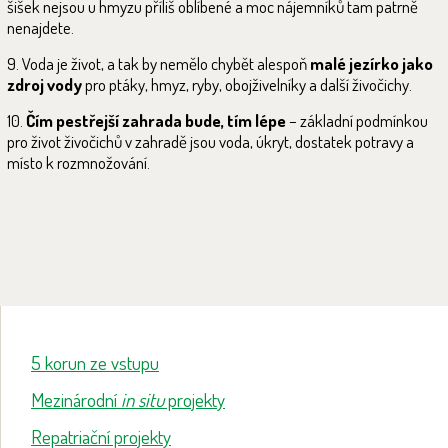
šišek nejsou u hmyzu příliš oblíbené a moc nájemníků tam patrně
nenajdete.
9. Voda je život, a tak by nemělo chybět alespoň
malé jezírko jako
zdroj vody
pro ptáky, hmyz, ryby, obojživelníky a další živočichy.
10.
Čím pestřejší zahrada bude, tím lépe
– základní podmínkou
pro život živočichů v zahradě jsou voda, úkryt, dostatek potravy a
místo k rozmnožování.
5 korun ze vstupu
Mezinárodní
in situ
projekty
Repatriační projekty