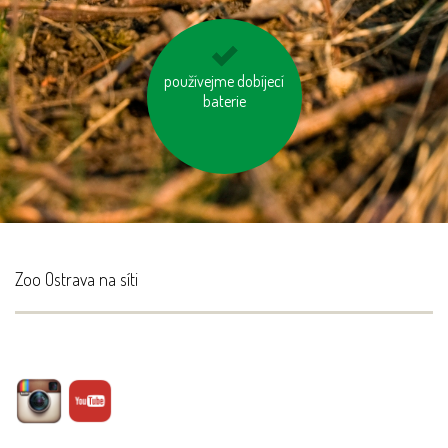
používejme dobíjecí
kupujte zboží
vyrobené trvale
baterie
udržitelným a
etickým způsobem
Zoo Ostrava na síti