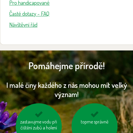
Pro handicapované
Časté dotazy - FAQ
Návštěvní řád
Pomáhejme přírodě!
I malé činy každého z nás mohou mít velký
význam!
zastavujme vodu při
vyhněme se
nespalujme odpady
topme správně
čištění zubů a holení
výrobkům ve