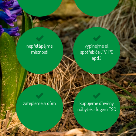
zbytečných obalech
nepřetápějme
mějme u auta
jezme naše ryby
vypínejme el.
správně nafouknutá
místnosti
spotřebiče (TV, PC
kola
apd.)
vzniklý odpad třiďme
zatepleme si dům
kupujeme dřevěný
šetřeme energií
nábytek s logem FSC