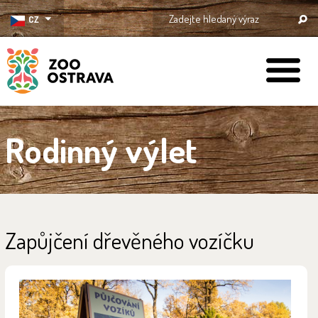
CZ
ZOO Ostrava
Rodinný výlet
Zapůjčení dřevěného vozíčku