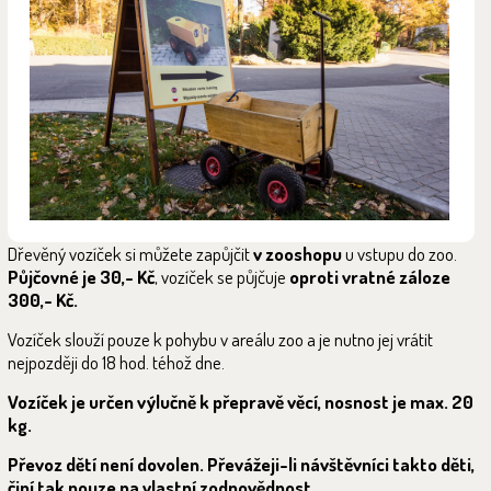
Dřevěný vozíček si můžete zapůjčit
v zooshopu
u vstupu do zoo.
Půjčovné je 30,- Kč
, vozíček se půjčuje
oproti vratné záloze
300,- Kč.
Vozíček slouží pouze k pohybu v areálu zoo a je nutno jej vrátit
nejpozději do 18 hod. téhož dne.
Vozíček je určen výlučně k přepravě věcí, nosnost je max. 20
kg.
Převoz dětí není dovolen. Převážeji-li návštěvníci takto děti,
činí tak pouze na vlastní zodpovědnost.