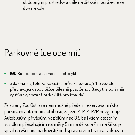
obdobnými prostředky a dále na dětském odrážedle se
dvěma koly.
Parkovné (celodenní)
100 Kč
– osobní automobil, motocykl
zdarma
majitelé Parkovacího průkazu označujícího vozidlo
přepravující osobu těžce tělesně postiženou (tedy ti s oprávněním
využívat vyhrazená parkoviště pro invalidy)
Ze strany Zoo Ostrava není možné předem rezervovat místo
parkování auta nebo autobusu, zájezd ZTP, ZTP/P nevyjímaje.
Autobusům, přívěsům, vozidlům nad 3,5 t a i všem ostatním
vozidlům přesahujícím rozměry 5 m na délku a 2 m na šířku je
vjezd na všechna parkoviště pod správou Zoo Ostrava zakázán.