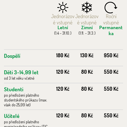
Jednorázov
Jednorázov
Roční
é vstupné
é vstupné
vstupné
Letní
Zimní
Permanent
(1.4 - 31.10.)
(1.11. - 31.3.)
ka
Dospělí
180 Kč
130 Kč
950 Kč
Děti 3-14,99 let
120 Kč
80 Kč
550 Kč
od 3 let věku včetně
Studenti
120 Kč
80 Kč
550 Kč
po předložení platného
studentského průkazu (max.
však do 25,99 let)
Učitelé
120 Kč
80 Kč
550 Kč
po předložení platného
mezinárodního průkazu ITIC