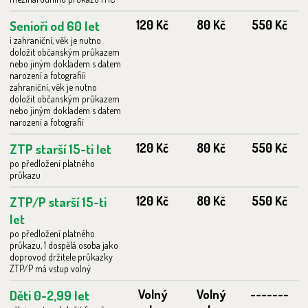
Senioři od 60 let
120 Kč
80 Kč
550 Kč
i zahraniční, věk je nutno
doložit občanským průkazem
nebo jiným dokladem s datem
narození a fotografiíi
zahraniční, věk je nutno
doložit občanským průkazem
nebo jiným dokladem s datem
narození a fotografií
ZTP starší 15-ti let
120 Kč
80 Kč
550 Kč
po předložení platného
průkazu
ZTP/P starší 15-ti
120 Kč
80 Kč
550 Kč
let
po předložení platného
průkazu, 1 dospělá osoba jako
doprovod držitele průkazky
ZTP/P má vstup volný
Děti 0-2,99 let
Volný
Volný
-------