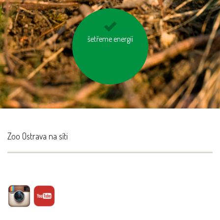
zastavujme vodu při
šetřeme energií
čištění zubů a holení
Zoo Ostrava na síti