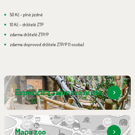
50 Kč - plné jízdné
10 Kč – držitelé ZTP
zdarma držitelé ZTP/P
zdarma doprovod držitele ZTP/P (1 osoba)
Expozice a zajímavá místa
Mapa zoo