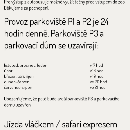
Pro výstup z autobusu je možné využít točny před vstupem do zoo.
Děkujeme za pochopení.
Provoz parkoviště P1 a P2 je 24
hodin denně. Parkoviště P3 a
parkovací dům se uzavírají:
listopad, prosinec, leden
v 17 hod
únor
v 18 hod.
březen, září, říjen
v 19 hod.
duben-červen
ve 20 hod.
červenec-srpen
ve 21 hod.
Upozorňujeme, že poté bude areál parkoviště P3 a parkovacího
domu uzavřen.
Jízda vláčkem / safari expresem