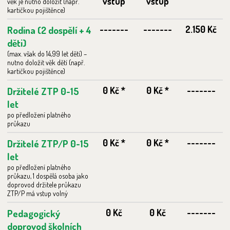
vstup
vstup
věk je nutno doložit (např.
kartičkou pojištěnce)
Rodina (2 dospělí + 4
-------
-------
2.150 Kč
děti)
(max. však do 14,99 let dětí) –
nutno doložit věk dětí (např.
kartičkou pojištěnce)
Držitelé ZTP 0-15
0 Kč *
0 Kč *
-------
let
po předložení platného
průkazu
Držitelé ZTP/P 0-15
0 Kč *
0 Kč *
-------
let
po předložení platného
průkazu, 1 dospělá osoba jako
doprovod držitele průkazu
ZTP/P má vstup volný
Pedagogický
0 Kč
0 Kč
-------
doprovod školních