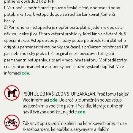
platného dokladu ZTP, ZTP/P.
1) Vstupné je možné hradit pouze v české měně, v hotovosti nebo
platební kartou. U vstupu do zoo se nachází bankomat Komerční
banky.
2) Permanentní vstupenka je nepřenosná, platná jeden rok od data
nákupu, nelze ji využít pro večerní prohlídky, letní kino a některé další
speciální akce. Vstup do zoo je možný pouze po předložení platného
originálu permanentní vstupenky současně s průkazem totožnosti (OP,
pas nebo řidičský průkaz). Za originál nelze považovat fotografii
permanentní vstupenky, a to ani v mobilním telefonu. V případě ztráty
či zcizení permanentní vstupenky není možné vystavit duplikát. Více
informací
zde
.
PSŮM JE DO NAŠÍ ZOO VSTUP ZAKÁZÁN. Proč tomu tak je?
Více informací
zde
. Do areálu je umožněn pouze vstup
asistenčním a vodícím psům. Pravidla, která je nutné při
návštěvě zoo dodržet, najdete
zde
.
Zákaz vstupu s jízdním kolem, na kolečkových bruslích, se
skateboardem, koloběžkou, segwayem a dalšími