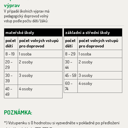
výprav
V případě školních výprav má
pedagogický doprovod volný
vstup podle počtu dětí/žáků:
mateřské školy
základní a střední školy
počet
počet volných vstupů
počet
počet volných vstupů
dětí
pro doprovod
dětí
pro doprovod
8 – 19
1 osoba
8 – 29
1 osoba
20 –
2 osoby
30 –
2 osoby
29
44
30 –
3 osoby
45 – 59
3 osoby
39
60 –
4 osoby
40 –
4 osoby
74
49
POZNÁMKA:
*) Vstupenku s 0 hodnotou si vyzvedněte v pokladně po předložení