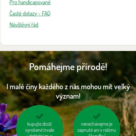
Pro handicapované
Časté dotazy - FAQ
Návštěvní řád
Pomáhejme přírodě!
I malé činy každého z nás mohou mít velký
význam!
kupujte zboží
tiskněme na
používejme úsporné
nenechávejme je
recyklovaný papír
vyrobené trvale
zapnuté ani v režimu
baterie