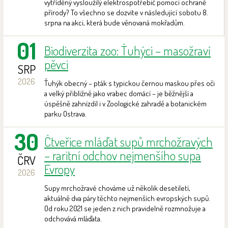
vytříděný vysloužilý elektrospotřebič pomoci ochraně
přírody? To všechno se dozvíte v následující sobotu 8.
srpna na akci, která bude věnovaná mokřadům.
01
Biodiverzita zoo: Ťuhýci – masožraví
pěvci
SRP
2026
Ťuhýk obecný – pták s typickou černou maskou přes oči
a velký přibližně jako vrabec domácí – je běžnější a
úspěšně zahnízdil i v Zoologické zahradě a botanickém
parku Ostrava.
30
Čtveřice mláďat supů mrchožravých
– raritní odchov nejmenšího supa
ČRV
Evropy
2026
Supy mrchožravé chováme už několik desetiletí,
aktuálně dva páry těchto nejmenších evropských supů.
Od roku 2021 se jeden z nich pravidelně rozmnožuje a
odchovává mláďata.