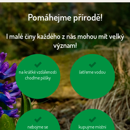
Pomáhejme přírodě!
I malé činy každého z nás mohou mít velký
význam!
na krátké vzdálenosti
zatepleme si dům
jezděme na kole
šetřeme vodou
choďme pěšky
používejme dobíjecí
nebojme se
používejme úsporné
kupujme místní