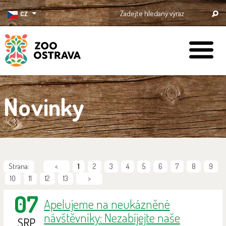
CZ
ZOO Ostrava
Novinky
Strana:
<
1
2
3
4
5
6
7
8
9
10
11
12
13
>
07
Apelujeme na neukázněné
návštěvníky: Nezabíjejte naše
SRP