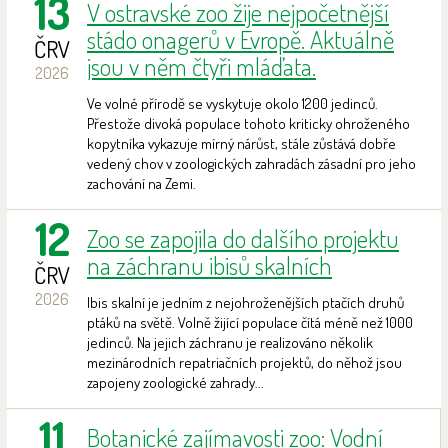
13
V ostravské zoo žije nejpočetnější
stádo onagerů v Evropě. Aktuálně
ČRV
jsou v něm čtyři mláďata.
2026
Ve volné přírodě se vyskytuje okolo 1200 jedinců.
Přestože divoká populace tohoto kriticky ohroženého
kopytníka vykazuje mírný nárůst, stále zůstává dobře
vedený chov v zoologických zahradách zásadní pro jeho
zachování na Zemi.
12
Zoo se zapojila do dalšího projektu
na záchranu ibisů skalních
ČRV
2026
Ibis skalní je jedním z nejohroženějších ptačích druhů
ptáků na světě. Volně žijící populace čítá méně než 1000
jedinců. Na jejich záchranu je realizováno několik
mezinárodních repatriačních projektů, do něhož jsou
zapojeny zoologické zahrady...
11
Botanické zajímavosti zoo: Vodní