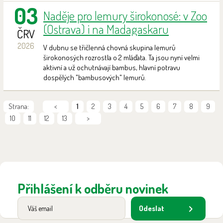
03
Naděje pro lemury širokonosé: v Zoo
(Ostrava) i na Madagaskaru
ČRV
2026
V dubnu se třičlenná chovná skupina lemurů
širokonosých rozrostla o 2 mláďata. Ta jsou nyní velmi
aktivní a už ochutnávají bambus, hlavní potravu
dospělých "bambusových" lemurů.
Strana:
<
1
2
3
4
5
6
7
8
9
10
11
12
13
>
Přihlášení k odběru novinek
Odeslat