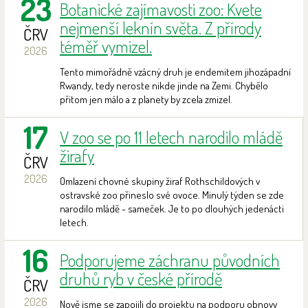
23
Botanické zajímavosti zoo: Kvete
nejmenší leknín světa. Z přírody
ČRV
téměř vymizel.
2026
Tento mimořádně vzácný druh je endemitem jihozápadní
Rwandy, tedy neroste nikde jinde na Zemi. Chybělo
přitom jen málo a z planety by zcela zmizel.
17
V zoo se po 11 letech narodilo mládě
žirafy
ČRV
2026
Omlazení chovné skupiny žiraf Rothschildových v
ostravské zoo přineslo své ovoce. Minulý týden se zde
narodilo mládě - sameček. Je to po dlouhých jedenácti
letech.
16
Podporujeme záchranu původních
druhů ryb v české přírodě
ČRV
2026
Nově jsme se zapojili do projektu na podporu obnovy