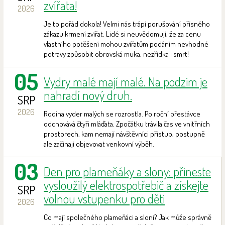
zvířata!
2026
Je to pořád dokola! Velmi nás trápí porušování přísného
zákazu krmení zvířat. Lidé si neuvědomují, že za cenu
vlastního potěšení mohou zvířatům podáním nevhodné
potravy způsobit obrovská muka, nezřídka i smrt!
05
Vydry malé mají malé. Na podzim je
nahradí nový druh.
SRP
2026
Rodina vyder malých se rozrostla. Po roční přestávce
odchovává čtyři mláďata. Zpočátku trávila čas ve vnitřních
prostorech, kam nemají návštěvníci přístup, postupně
ale začínají objevovat venkovní výběh.
03
Den pro plameňáky a slony: přineste
vysloužilý elektrospotřebič a získejte
SRP
volnou vstupenku pro děti
2026
Co mají společného plameňáci a sloni? Jak může správně