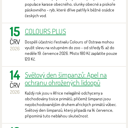
populace karase obecného, slunky obecné a piskoře
páskovného - ryb, které dříve patřily k běžné osádce
českých vod.
15
COLOURS PLUS
ČRV
Dospělí účastníci festivalu Colours of Ostrava mohou
využít slevu na vstupném do zoo - od středy 15. až do
2026
neděle 19. července 2026. Místo 180 Kč zaplatíte pouze
120 Kč.
14
Světový den šimpanzů: Apel na
ochranu ohrožených lidoopů
ČRV
2026
Každý rok jsou v Africe nelegálně odchyceny a
obchodovány tisíce primátů, přičemž šimpanzi jsou
nejobchodovanějším druhem afrických primátů vůbec.
Světový den šimpanzů, který připadá na 14. července,
připomíná tuto neblahou skutečnost.