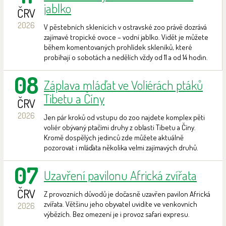
jablko
ČRV
2026
V pěstebních sklenících v ostravské zoo právě dozrává
zajímavé tropické ovoce – vodní jablko. Vidět je můžete
během komentovaných prohlídek skleníků, které
probíhají o sobotách a nedělích vždy od 11 a od 14 hodin.
08
Záplava mláďat ve Voliérách ptáků
Tibetu a Číny
ČRV
2026
Jen pár kroků od vstupu do zoo najdete komplex pěti
voliér obývaný ptačími druhy z oblasti Tibetu a Číny.
Kromě dospělých jedinců zde můžete aktuálně
pozorovat i mláďata několika velmi zajímavých druhů.
07
Uzavření pavilonu Africká zvířata
ČRV
Z provozních důvodů je dočasně uzavřen pavilon Africká
zvířata. Většinu jeho obyvatel uvidíte ve venkovních
2026
výbězích. Bez omezení je i provoz safari expresu.