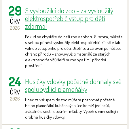
29
S vysloužilci do zoo - za vysloužilý
elektrospotřebič vstup pro děti
ČRV
zdarma!
2026
Pokud se chystáte do naší zoo v sobotu 8. srpna, můžete
s sebou přinést vysloužilý elektrospotřebič. Získáte tak
volnou vstupenku pro děti. Ušetříte a zároveň pomůžete
chránit přírodu – znovuvyužití materiálů ze starých
elektrospotřebičů šetří suroviny a tím i přírodní
prostředí.
24
Husičky vdovky početně dohnaly své
spolubydlící plameňáky
ČRV
2026
Hned za vstupem do zoo můžete pozorovat početné
hejno plameňáků kubánských (celkem 51 jedinců),
aktuálně s šesti letošními mláďaty. Výběh s nimi sdílejí i
drobné husičky vdovky.