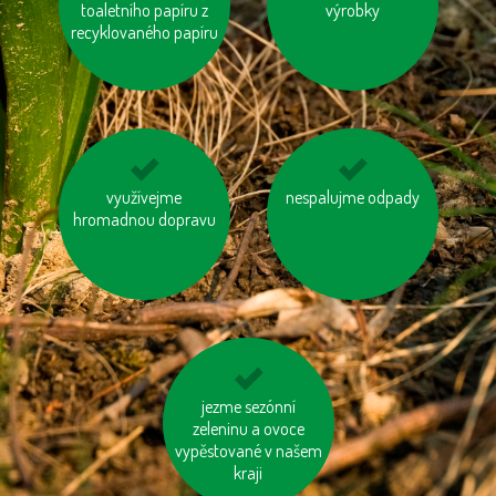
toaletního papíru z
baterie
výrobky
baterie
recyklovaného papíru
kupujte zboží
využívejme
zastavujme vodu při
nespalujme odpady
hromadnou dopravu
vyrobené trvale
čištění zubů a holení
udržitelným a
etickým způsobem
mysleme na „skrytou
jezme sezónní
vodu“ ve výrobcích
zeleninu a ovoce
vypěstované v našem
kraji