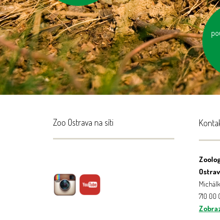
po
sp
Zoo Ostrava na síti
Konta
Zoolog
Ostrava
Michálk
710 00
Zobraz