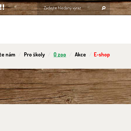
te nám
Pro školy
O zoo
Akce
E-shop