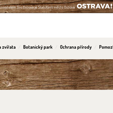
izovatelem Zoo Ostrava je Statutární město Ostrava
OSTRAVA!!!
 zvířata
Botanický park
Ochrana přírody
Pomoz