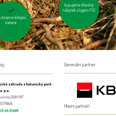
nosme vlastní tašku
kupujeme dřevěný
nábytek s logem FSC
na nákup
užívejme dobíjecí
vypínejme el.
otřebiče (TV, PC
baterie
apd.)
Generální partner
kty
ická zahrada a botanický park
, p.o.
ovická 2081/197
 OSTRAVA
Hlavní partneři
it na mapě