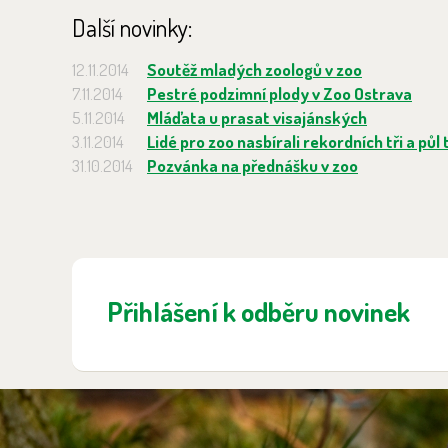
Další novinky:
12.11.2014
Soutěž mladých zoologů v zoo
7.11.2014
Pestré podzimní plody v Zoo Ostrava
5.11.2014
Mláďata u prasat visajánských
3.11.2014
Lidé pro zoo nasbírali rekordních tři a půl
31.10.2014
Pozvánka na přednášku v zoo
Přihlášení k odběru novinek