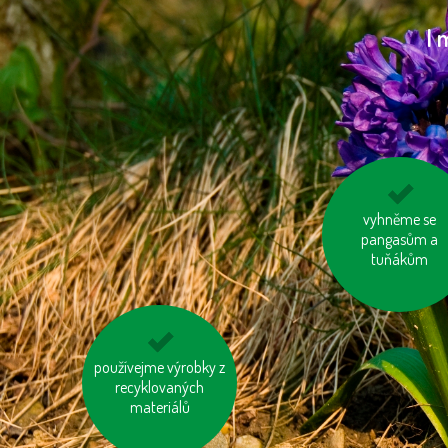
I 
využívejme auto 
vyhněme se
pangasům a
více lidech
tuňákům
používejme výrobky z
jezděme na kole
recyklovaných
materiálů