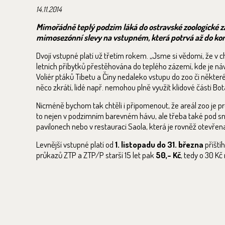
14.11.2014
Mimořádně teplý podzim láká do ostravské zoologické zahra
mimosezónní slevy na vstupném, která potrvá až do kon
Dvojí vstupné platí už třetím rokem. „Jsme si vědomi, že v 
letních příbytků přestěhována do teplého zázemí, kde je náv
Voliér ptáků Tibetu a Číny nedaleko vstupu do zoo či někter
něco zkrátí, lidé např. nemohou plně využít klidové části Bo
Nicméně bychom tak chtěli i připomenout, že areál zoo je 
to nejen v podzimním barevném hávu, ale třeba také pod s
pavilonech nebo v restauraci Saola, která je rovněž otevřena
Levnější vstupné platí od
1. listopadu do 31. března
příští
průkazů ZTP a ZTP/P starší 15 let pak
50,- Kč
, tedy o 30 K