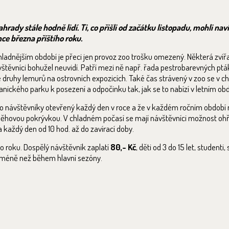
dy stále hodně lidí. Ti, co přišli od začátku listopadu, mohli navíc
ce března příštího roku.
chladnějším období je přeci jen provoz zoo trošku omezený. Některá zvíř
štěvníci bohužel neuvidí. Patří mezi ně např. řada pestrobarevných pták
é druhy lemurů na ostrovních expozicích. Také čas strávený v zoo se v 
tanického parku k posezení a odpočinku tak, jak se to nabízí v letním obd
pro návštěvníky otevřený každý den v roce a že v každém ročním období 
něhovou pokrývkou. V chladném počasí se mají návštěvníci možnost oh
 každý den od 10 hod. až do zavírací doby.
ho roku. Dospělý návštěvník zaplatí
80,- Kč
, děti od 3 do 15 let, studenti, 
č méně než během hlavní sezóny.