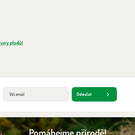
 tuny plodů!
Odeslat
Pomáhejme přírodě!