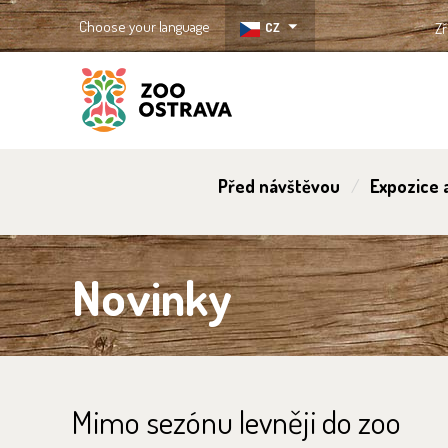
Choose your language
CZ
Zř
ZOO Ostrava
Před návštěvou
Expozice a
Novinky
Mimo sezónu levněji do zoo