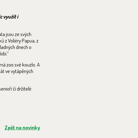
 využít i
ata jsou ze svých
ů z Voliéry Papua, z
chladných dnech o
obí.“
má zoo své kouzlo. A
řát ve vytápěných
senioři či držitelé
Zpět na novinky