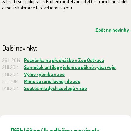
zahrada ve spolupráci s Kruhem přátel zoo od 70. let minulého století
a mezi školami se těší velkému zájmu.
Zpět na novinky
Další novinky:
26.11.2014
Pozvánka na přednášku v Zoo Ostrava
21.11.2014
Sameček antilopy jelení se pěkně vybarvuje
18.11.2014
Výlov rybníka v zoo
14.11.2014
Mimo sezónu levněji do zoo
12.11.2014
Soutěž mladých zoologů v zoo
Přihlášení k odběru novinek