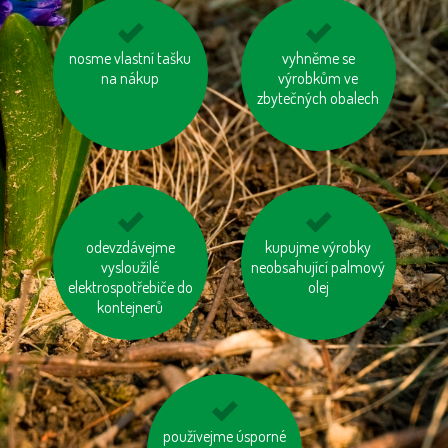
choďme po schodech,
nosme vlastní tašku
vyhněme se
vyhněme se
nejezděme výtahem
na nákup
výrobkům ve
pangasům a
zbytečných obalech
tuňákům
odevzdávejme
jezme sezónní
kupujme výrobky
jezděme na kole
zeleninu a ovoce
vysloužilé
neobsahující palmový
vypěstované v našem
elektrospotřebiče do
olej
kontejnerů
kraji
používejme úsporné
šetřeme vodou