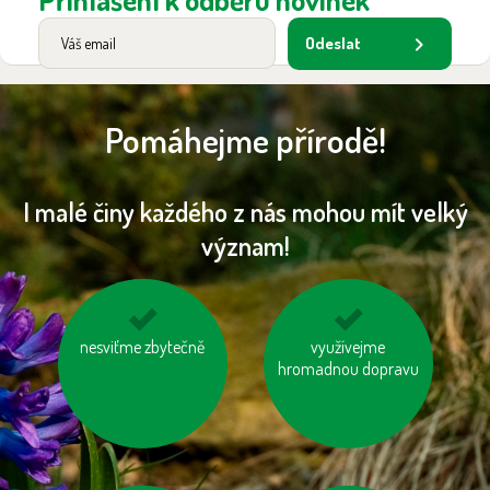
Odeslat
Pomáhejme přírodě!
I malé činy každého z nás mohou mít velký
význam!
nesviťme zbytečně
zatepleme si dům
topme správně
využívejme
hromadnou dopravu