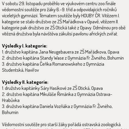
V sobotu 29. listopadu proběhlo ve výukovém centru zoo finále
vědomostní soutěže pro žáky 6.-9. tříd a odpovídajících ročníků
víceletých gymnázií. Tématem soutěže byly HOUBY ČR. Vítězem I.
kategorie se stalo družstvo ze ZŠ Mařádkova v Opavě, vítězem II.
kategorie pak družstvo ze ZŠ Otická také z Opavy. Odměnou pro obě
vítězná družstva byla návštěva zákulisí pavilonu afrických zvířat.
Výsledky I. kategorie:
1. družstvo kapitána Jana Neugebauera ze ZŠ Mařádkova, Opava
2. družstvo kapitána Standy Wase z Gymnázia Fr. Živného, Bohumín
3. družstvo kapitána Čeňka Romanowskeho z Gymnázia
Studentská, Havířov
Výsledky II. kategorie:
1. družstvo kapitánky Sáry Hasíkové ze ZŠ Otická, Opava
2. družstvo kapitána Mikuláše Řimánka z Gymnázia Ostrava-
Hrabůvka
3. družstvo kapitána Daniela Vozňáka z Gymnázia Fr. Živného,
Bohumín
Vědomostní soutěže pro starší žáky pořádá ostravská zoologická