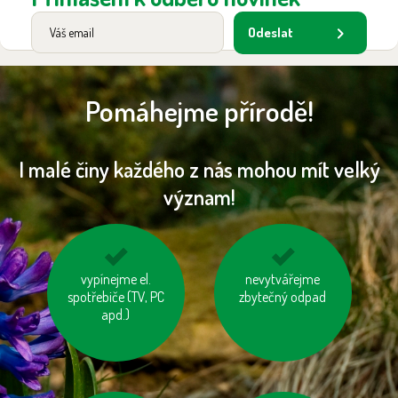
Odeslat
Pomáhejme přírodě!
I malé činy každého z nás mohou mít velký
význam!
jezme naše ryby
vypínejme el.
nevytvářejme
tiskněme na
spotřebiče (TV, PC
recyklovaný papír
zbytečný odpad
apd.)