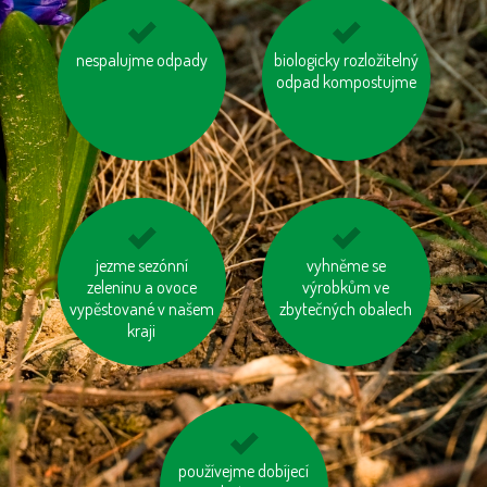
používejme úsporné
nespalujme odpady
biologicky rozložitelný
mějme u auta
baterie
odpad kompostujme
správně nafouknutá
kola
zatepleme si dům
jezme sezónní
nepřetápějme
vyhněme se
zeleninu a ovoce
výrobkům ve
místnosti
vypěstované v našem
zbytečných obalech
kraji
používejme dobíjecí
kupujme místní