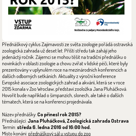
Přednáškový cyklus Zajímavosti ze světa zoologie pořádá ostravská
zoologická zahrada už deset let. Příští středu tak zahájí jeho
jedenáctý ročník. Zájemci se mohou těšit na tradiční přednášku o
novinkách v oblasti zoologie a chovu zvířat v lidské péči, které byly
prezentovány v uplynulém roce na mezinárodních konferencích a
dalších odborných setkáních. Aktuality z výroční konference
Evropské asociace zoologických zahrad a akvárií, která se v roce
2015 konala v Zoo Wroclaw, představí zooložka Jana Pluháčková.
Hovořit bude například o šimpanzích, slonech, ale také o dalších
tématech, která se na konferenci projednávala.
Název přednášky:
Co přinesl rok 2015?
Přednášející:
Jana Pluháčková, Zoologická zahrada Ostrava
Termín:
středa 6. ledna 2016 od 16:00 hod.
Místo konání:
přednáškový sál u vstupu do zoo