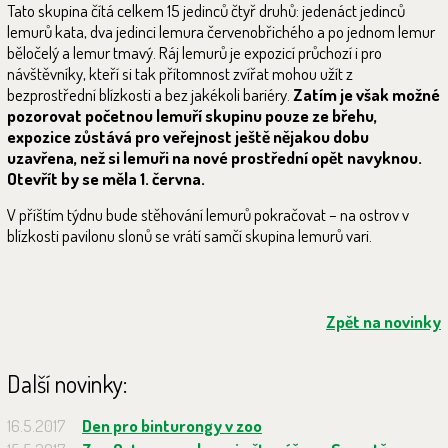
Tato skupina čítá celkem 15 jedinců čtyř druhů: jedenáct jedinců
lemurů kata, dva jedinci lemura červenobřichého a po jednom lemur
běločelý a lemur tmavý. Ráj lemurů je expozicí průchozí i pro
návštěvníky, kteří si tak přítomnost zvířat mohou užít z
bezprostřední blízkosti a bez jakékoli bariéry.
Zatím je však možné
pozorovat početnou lemuří skupinu pouze ze břehu,
expozice zůstává pro veřejnost ještě nějakou dobu
uzavřena, než si lemuři na nové prostřední opět navyknou.
Otevřít by se měla 1. června.
V příštím týdnu bude stěhování lemurů pokračovat – na ostrov v
blízkosti pavilonu slonů se vrátí samčí skupina lemurů vari.
Zpět na novinky
Další novinky:
16.5.2017
Den pro binturongy v zoo