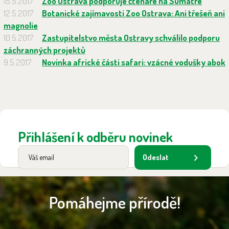
15.5.2017
Zoo Ostrava podporuje čtenáře na Sumatře
12.5.2017
Botanické zajímavosti Zoo Ostrava: Ani třešeň ani
magnolie
10.5.2017
Zastupitelstvo města Ostravy schválilo podporu
záchranných projektů
9.5.2017
Novinka africké části safari: vzácné vodušky abok
Přihlášení k odběru novinek
Odeslat
Pomáhejme přírodě!