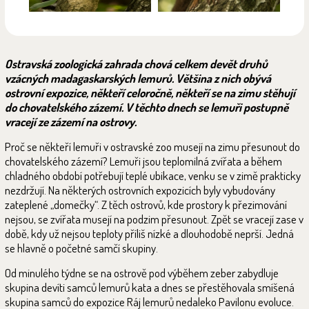
Ostravská zoologická zahrada chová celkem devět druhů
vzácných madagaskarských lemurů. Většina z nich obývá
ostrovní expozice, někteří celoročně, někteří se na zimu stěhují
do chovatelského zázemí. V těchto dnech se lemuři postupně
vracejí ze zázemí na ostrovy.
Proč se někteří lemuři v ostravské zoo musejí na zimu přesunout do
chovatelského zázemí? Lemuři jsou teplomilná zvířata a během
chladného období potřebují teplé ubikace, venku se v zimě prakticky
nezdržují. Na některých ostrovních expozicích byly vybudovány
zateplené „domečky“. Z těch ostrovů, kde prostory k přezimování
nejsou, se zvířata musejí na podzim přesunout. Zpět se vracejí zase v
době, kdy už nejsou teploty příliš nízké a dlouhodobě neprší. Jedná
se hlavně o početné samčí skupiny.
Od minulého týdne se na ostrově pod výběhem zeber zabydluje
skupina devíti samců lemurů kata a dnes se přestěhovala smíšená
skupina samců do expozice Ráj lemurů nedaleko Pavilonu evoluce.