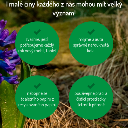
I malé činy každého z nás mohou mít velký
význam!
kupujme místní
zvažme, jestli
využívejme auto ve
mějme u auta
potřebujeme každý
výrobky
správně nafouknutá
více lidech
rok nový mobil, tablet
kola
...
choďme po schodech,
nebojme se
používejme prací a
nepřetápějme
nejezděme výtahem
toaletního papíru z
čisticí prostředky
místnosti
recyklovaného papíru
šetrné k přírodě