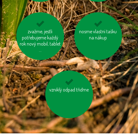
jezme sezónní
zvažme, jestli
nosme vlastní tašku
tiskněme na
potřebujeme každý
zeleninu a ovoce
recyklovaný papír
na nákup
rok nový mobil, tablet
vypěstované v našem
kraji
...
vzniklý odpad třiďme
šetřeme energií