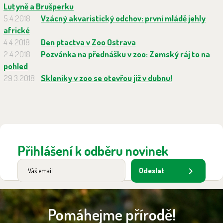
Lutyně a Brušperku
5.4.2018
Vzácný akvaristický odchov: první mládě jehly
africké
4.4.2018
Den ptactva v Zoo Ostrava
2.4.2018
Pozvánka na přednášku v zoo: Zemský ráj to na
pohled
29.3.2018
Skleníky v zoo se otevřou již v dubnu!
Přihlášení k odběru novinek
Odeslat
Pomáhejme přírodě!