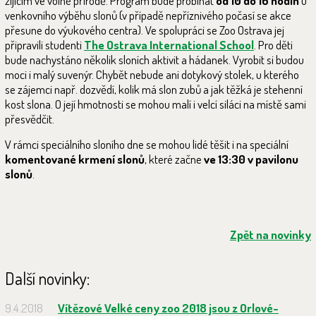
žijícím ve volné přírodě. Program bude probíhat
od 10 do 16 hodin
u
venkovního výběhu slonů (v případě nepříznivého počasí se akce
přesune do výukového centra). Ve spolupráci se Zoo Ostrava jej
připravili studenti
The Ostrava International School
. Pro děti
bude nachystáno několik sloních aktivit a hádanek. Vyrobit si budou
moci i malý suvenýr. Chybět nebude ani dotykový stolek, u kterého
se zájemci např. dozvědí, kolik má slon zubů a jak těžká je stehenní
kost slona. O její hmotnosti se mohou malí i velcí siláci na místě sami
přesvědčit.
V rámci speciálního sloního dne se mohou lidé těšit i na speciální
komentované krmení slonů
, které začne
ve 13:30 v pavilonu
slonů
.
Zpět na novinky
Další novinky:
9.4.2018
Vítězové Velké ceny zoo 2018 jsou z Orlové-