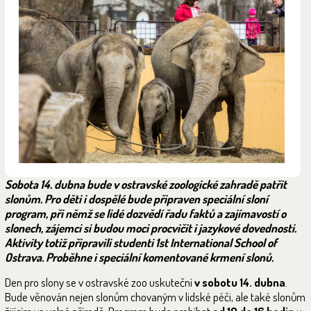
Sobota 14. dubna bude v ostravské zoologické zahradě patřit
slonům. Pro děti i dospělé bude připraven speciální sloní
program, při němž se lidé dozvědí řadu faktů a zajímavostí o
slonech, zájemci si budou moci procvičit i jazykové dovednosti.
Aktivity totiž připravili studenti 1st International School of
Ostrava. Proběhne i speciální komentované krmení slonů.
Den pro slony se v ostravské zoo uskuteční
v sobotu 14. dubna
.
Bude věnován nejen slonům chovaným v lidské péči, ale také slonům