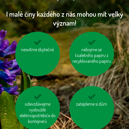
I malé činy každého z nás mohou mít velký
význam!
nesviťme zbytečně
vypínejme el.
mysleme na „skrytou
nebojme se
spotřebiče (TV, PC
vodu“ ve výrobcích
toaletního papíru z
apd.)
recyklovaného papíru
nenechávejme je
odevzdávejme
zatepleme si dům
vyhněme se
zapnuté ani v režimu
vysloužilé
pangasům a
elektrospotřebiče do
„Standby“
tuňákům
kontejnerů