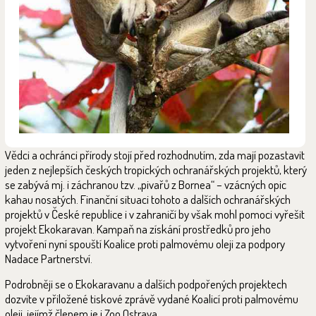
Vědci a ochránci přírody stojí před rozhodnutím, zda mají pozastavit
jeden z nejlepších českých tropických ochranářských projektů, který
se zabývá mj. i záchranou tzv. „pivařů z Bornea“ – vzácných opic
kahau nosatých. Finanční situaci tohoto a dalších ochranářských
projektů v České republice i v zahraničí by však mohl pomoci vyřešit
projekt Ekokaravan. Kampaň na získání prostředků pro jeho
vytvoření nyní spouští Koalice proti palmovému oleji za podpory
Nadace Partnerství.
Podrobněji se o Ekokaravanu a dalších podpořených projektech
dozvíte v přiložené tiskové zprávě vydané Koalicí proti palmovému
oleji, jejímž členem je i Zoo Ostrava.