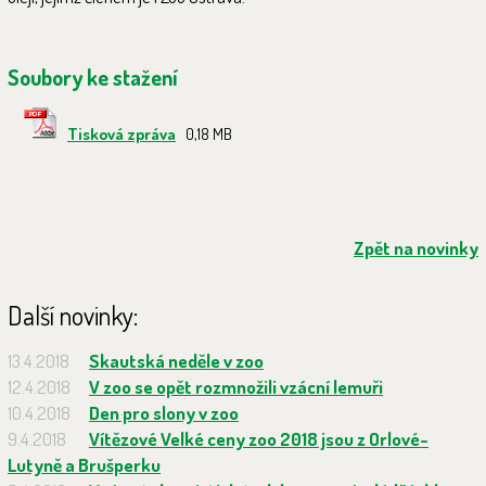
Soubory ke stažení
Tisková zpráva
0,18 MB
Zpět na novinky
Další novinky:
13.4.2018
Skautská neděle v zoo
12.4.2018
V zoo se opět rozmnožili vzácní lemuři
10.4.2018
Den pro slony v zoo
9.4.2018
Vítězové Velké ceny zoo 2018 jsou z Orlové-
Lutyně a Brušperku