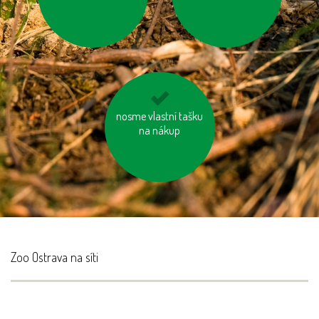
nosme vlastní tašku
nenechávejme je
zapnuté ani v režimu
na nákup
„Standby“
Zoo Ostrava na síti