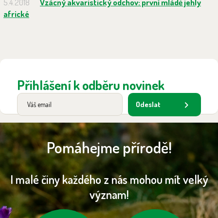
5.4.2018
Vzácný akvaristický odchov: první mládě jehly
africké
Přihlášení k odběru novinek
Odeslat
Pomáhejme přírodě!
I malé činy každého z nás mohou mít velký
význam!