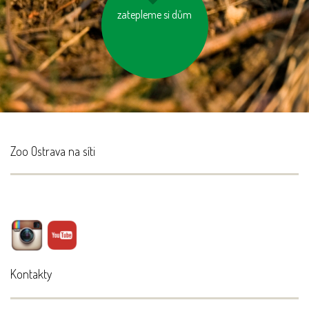
nosme vlastní tašku
zatepleme si dům
na nákup
Zoo Ostrava na síti
Kontakty