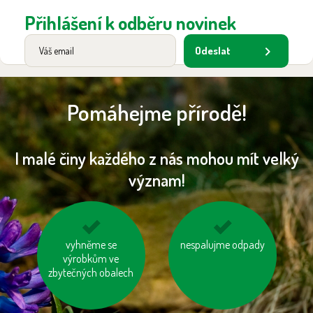
Přihlášení k odběru novinek
Odeslat
Pomáhejme přírodě!
I malé činy každého z nás mohou mít velký
význam!
biologicky rozložitelný
vyhněme se
vzniklý odpad třiďme
nespalujme odpady
odpad kompostujme
výrobkům ve
zbytečných obalech