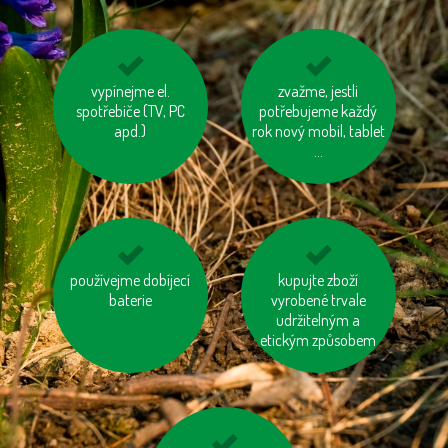
na krátké vzdálenosti
vypínejme el.
používejme úsporné
zvažme, jestli
spotřebiče (TV, PC
choďme pěšky
potřebujeme každý
baterie
apd.)
rok nový mobil, tablet
...
používejme dobíjecí
tiskněme na
nesviťme zbytečně
kupujte zboží
recyklovaný papír
baterie
vyrobené trvale
udržitelným a
etickým způsobem