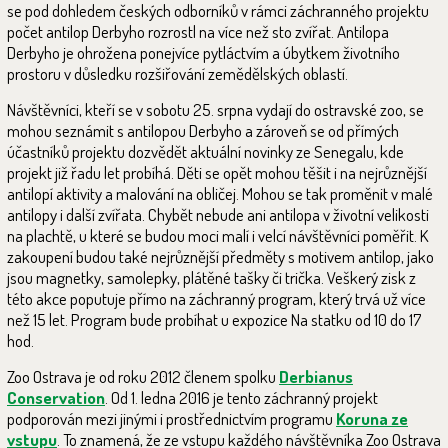
se pod dohledem českých odborníků v rámci záchranného projektu
počet antilop Derbyho rozrostl na více než sto zvířat. Antilopa
Derbyho je ohrožena ponejvíce pytláctvím a úbytkem životního
prostoru v důsledku rozšiřování zemědělských oblastí.
Návštěvníci, kteří se v sobotu 25. srpna vydají do ostravské zoo, se
mohou seznámit s antilopou Derbyho a zároveň se od přímých
účastníků projektu dozvědět aktuální novinky ze Senegalu, kde
projekt již řadu let probíhá. Děti se opět mohou těšit i na nejrůznější
antilopí aktivity a malování na obličej. Mohou se tak proměnit v malé
antilopy i další zvířata. Chybět nebude ani antilopa v životní velikosti
na plachtě, u které se budou moci malí i velcí návštěvníci poměřit. K
zakoupení budou také nejrůznější předměty s motivem antilop, jako
jsou magnetky, samolepky, plátěné tašky či trička. Veškerý zisk z
této akce poputuje přímo na záchranný program, který trvá už více
než 15 let. Program bude probíhat u expozice Na statku od 10 do 17
hod.
Zoo Ostrava je od roku 2012 členem spolku
Derbianus
Conservation
. Od 1. ledna 2016 je tento záchranný projekt
podporován mezi jinými i prostřednictvím programu
Koruna ze
vstupu
. To znamená, že ze vstupu každého návštěvníka Zoo Ostrava