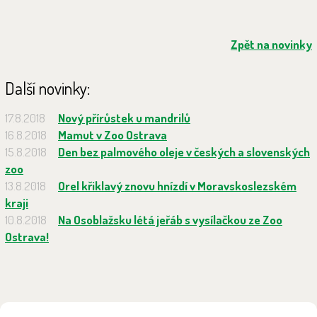
Zpět na novinky
Další novinky:
17.8.2018
Nový přírůstek u mandrilů
16.8.2018
Mamut v Zoo Ostrava
15.8.2018
Den bez palmového oleje v českých a slovenských
zoo
13.8.2018
Orel křiklavý znovu hnízdí v Moravskoslezském
kraji
10.8.2018
Na Osoblažsku létá jeřáb s vysílačkou ze Zoo
Ostrava!