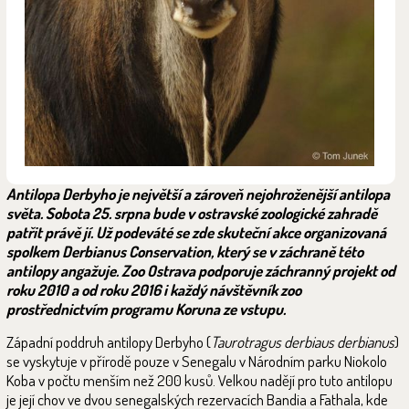
Antilopa Derbyho je největší a zároveň nejohroženější antilopa
světa. Sobota 25. srpna bude v ostravské zoologické zahradě
patřit právě jí. Už podeváté se zde skuteční akce organizovaná
spolkem Derbianus Conservation, který se v záchraně této
antilopy angažuje. Zoo Ostrava podporuje záchranný projekt od
roku 2010 a od roku 2016 i každý návštěvník zoo
prostřednictvím programu Koruna ze vstupu.
Západní poddruh antilopy Derbyho (
Taurotragus derbiaus derbianus
)
se vyskytuje v přírodě pouze v Senegalu v Národním parku Niokolo
Koba v počtu menším než 200 kusů. Velkou nadějí pro tuto antilopu
je její chov ve dvou senegalských rezervacích Bandia a Fathala, kde