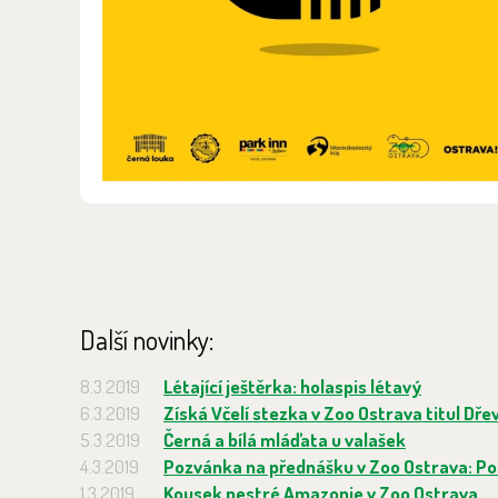
Další novinky:
8.3.2019
Létající ještěrka: holaspis létavý
6.3.2019
Získá Včelí stezka v Zoo Ostrava titul Dř
5.3.2019
Černá a bílá mláďata u valašek
4.3.2019
Pozvánka na přednášku v Zoo Ostrava: Pos
1.3.2019
Kousek pestré Amazonie v Zoo Ostrava