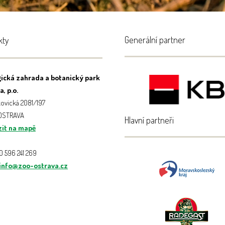
Generální partner
kty
ická zahrada a botanický park
, p.o.
ovická 2081/197
 OSTRAVA
Hlavní partneři
it na mapě
20 596 241 269
info@zoo-ostrava.cz