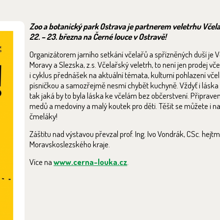
Zoo a botanický park Ostrava je partnerem veletrhu Včela
22. – 23. března na Černé louce v Ostravě!
Organizátorem jarního setkání včelařů a spřízněných duší je 
Moravy a Slezska, z.s. Včelařský veletrh, to není jen prodej vč
i cyklus přednášek na aktuální témata, kulturní pohlazení vč
písničkou a samozřejmě nesmí chybět kuchyně. Vždyť i láska
tak jaká by to byla láska ke včelám bez občerstvení. Připra
medů a medoviny a malý koutek pro děti. Těšit se můžete i na 
čmeláky!
Záštitu nad výstavou převzal prof. Ing. Ivo Vondrák, CSc. hejt
Moravskoslezského kraje.
Více na
www.cerna-louka.cz
.