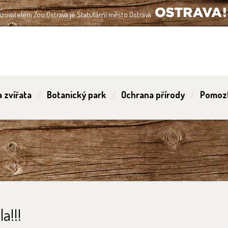
izovatelem Zoo Ostrava je Statutární město Ostrava
OSTRAVA!!!
 zvířata
Botanický park
Ochrana přírody
Pomoz
a!!!