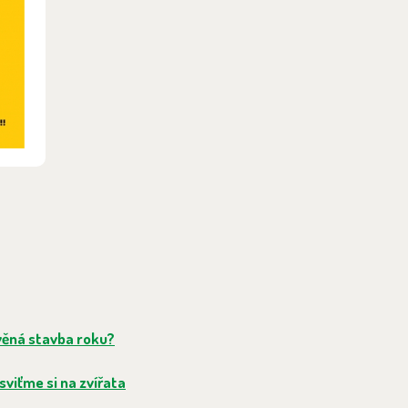
evěná stavba roku?
viťme si na zvířata