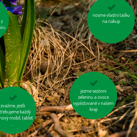
na krátké vzdálenosti
nosme vlastní tašku
 z
choďme pěšky
na nákup
íru
nespalujme odpady
jezme sezónní
zeleninu a ovoce
vypěstované v našem
leme na „skrytou
zvažme, jestli
kraji
třebujeme každý
du“ ve výrobcích
nový mobil, tablet
...