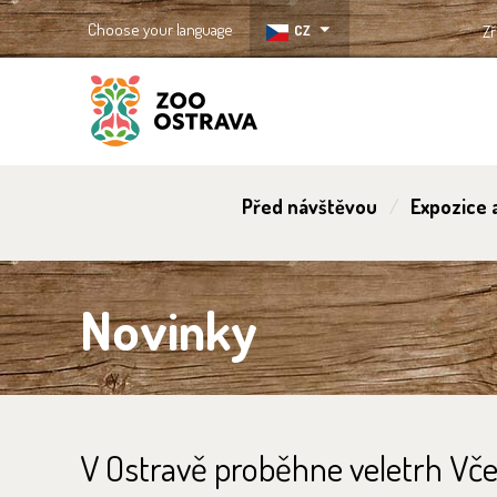
Choose your language
CZ
Zř
ZOO Ostrava
Před návštěvou
Expozice a
Novinky
V Ostravě proběhne veletrh Včel