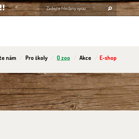
te nám
Pro školy
O zoo
Akce
E-shop