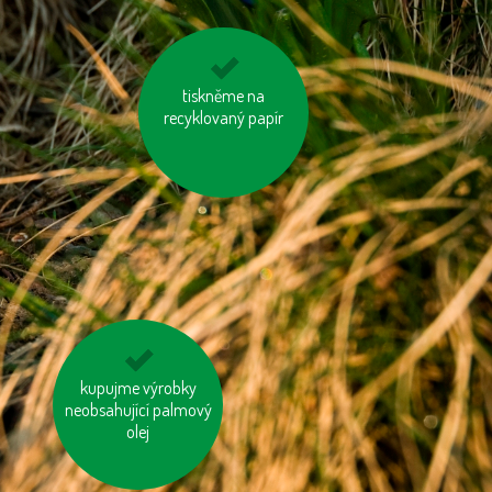
vypínejme el.
tiskněme na
recyklovaný papír
spotřebiče (TV, PC
apd.)
kupujme výrobky
odevzdávejme
neobsahující palmový
vysloužilé
elektrospotřebiče do
olej
kontejnerů