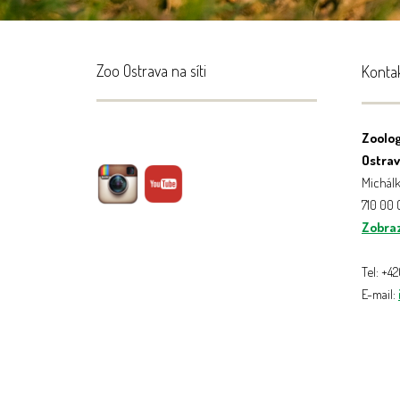
Zoo Ostrava na síti
Konta
Zoolog
Ostrava
Michálk
710 00
Zobraz
Tel: +4
E-mail: