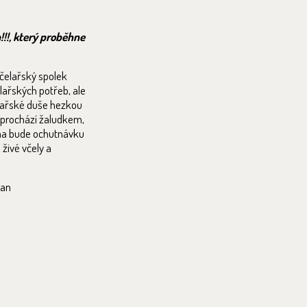
!!!, který proběhne
Včelařský spolek
elařských potřeb, ale
elařské duše hezkou
 prochází žaludkem,
vena bude ochutnávku
živé včely a
man