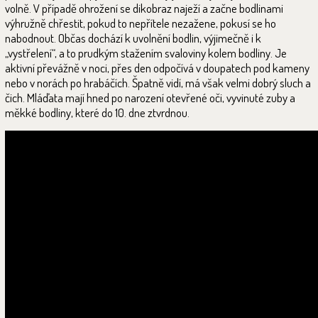
volně. V případě ohrožení se dikobraz naježí a začne bodlinami
výhružně chřestit, pokud to nepřítele nezažene, pokusí se ho
nabodnout. Občas dochází k uvolnění bodlin, výjimečně i k
„vystřelení“, a to prudkým stažením svaloviny kolem bodliny. Je
aktivní převážně v noci, přes den odpočívá v doupatech pod kameny
nebo v norách po hrabáčích. Špatně vidí, má však velmi dobrý sluch a
čich. Mláďata mají hned po narození otevřené oči, vyvinuté zuby a
měkké bodliny, které do 10. dne ztvrdnou.