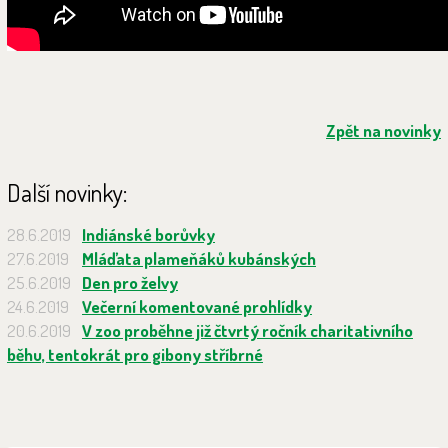
Zpět na novinky
Další novinky:
28.6.2019
Indiánské borůvky
27.6.2019
Mláďata plameňáků kubánských
25.6.2019
Den pro želvy
24.6.2019
Večerní komentované prohlídky
20.6.2019
V zoo proběhne již čtvrtý ročník charitativního
běhu, tentokrát pro gibony stříbrné