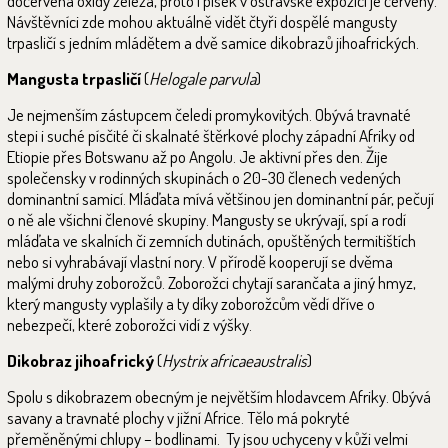
dočervena oxidy železa, proto i písek v ostravské expozici je červený.
Návštěvníci zde mohou aktuálně vidět čtyři dospělé mangusty
trpasličí s jedním mládětem a dvě samice dikobrazů jihoafrických.
Mangusta trpasličí
(
Helogale parvula
)
Je nejmenším zástupcem čeledi promykovitých. Obývá travnaté
stepi i suché písčité či skalnaté štěrkové plochy západní Afriky od
Etiopie přes Botswanu až po Angolu. Je aktivní přes den. Žije
společensky v rodinných skupinách o 20-30 členech vedených
dominantní samicí. Mláďata mívá většinou jen dominantní pár, pečují
o ně ale všichni členové skupiny. Mangusty se ukrývají, spí a rodí
mláďata ve skalních či zemních dutinách, opuštěných termitištích
nebo si vyhrabávají vlastní nory. V přírodě kooperují se dvěma
malými druhy zoborožců. Zoborožci chytají sarančata a jiný hmyz,
který mangusty vyplašily a ty díky zoborožcům vědí dříve o
nebezpečí, které zoborožci vidí z výšky.
Dikobraz jihoafrický
(
Hystrix africaeaustralis
)
Spolu s dikobrazem obecným je největším hlodavcem Afriky. Obývá
savany a travnaté plochy v jižní Africe. Tělo má pokryté
přeměněnými chlupy – bodlinami. Ty jsou uchyceny v kůži velmi