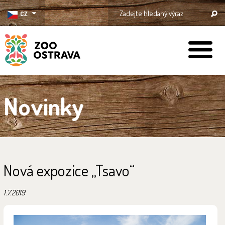
CZ
ZOO Ostrava
Novinky
Nová expozice „Tsavo“
1.7.2019