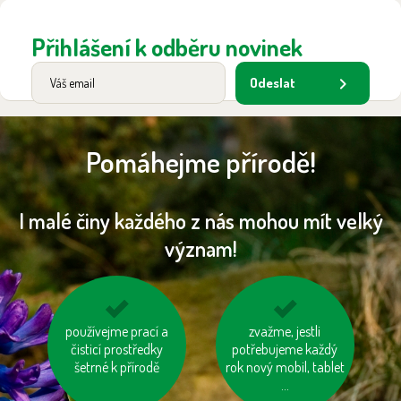
Přihlášení k odběru novinek
Odeslat
Pomáhejme přírodě!
I malé činy každého z nás mohou mít velký
význam!
nespalujme odpady
používejme prací a
nenechávejme je
zvažme, jestli
čisticí prostředky
zapnuté ani v režimu
potřebujeme každý
šetrné k přírodě
rok nový mobil, tablet
„Standby“
...