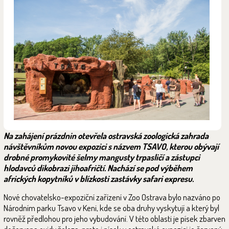
Na zahájení prázdnin otevřela ostravská zoologická zahrada
návštěvníkům novou expozici s názvem TSAVO, kterou obývají
drobné promykovité šelmy mangusty trpasličí a zástupci
hlodavců dikobrazi jihoafričtí. Nachází se pod výběhem
afrických kopytníků v blízkosti zastávky safari expresu.
Nové chovatelsko-expoziční zařízení v Zoo Ostrava bylo nazváno po
Národním parku Tsavo v Keni, kde se oba druhy vyskytují a který byl
rovněž předlohou pro jeho vybudování. V této oblasti je písek zbarven