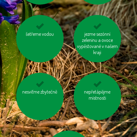
kupujeme dřevěný
šetřeme vodou
jezme sezónní
využívejme
nábytek s logem FSC
hromadnou dopravu
zeleninu a ovoce
vypěstované v našem
kraji
biologicky rozložitelný
nesviťme zbytečně
jezděme na kole
nepřetápějme
odpad kompostujme
místnosti