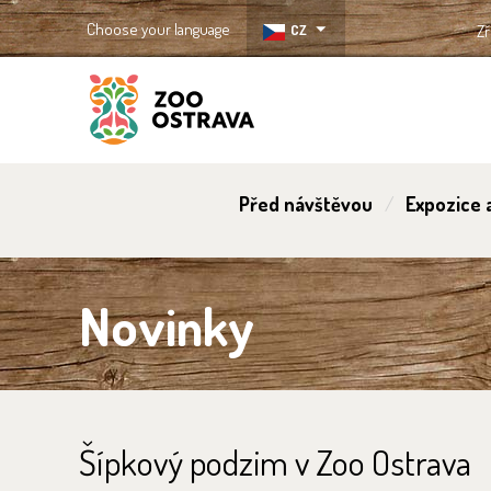
Choose your language
CZ
Zř
ZOO Ostrava
Před návštěvou
Expozice a
Novinky
Šípkový podzim v Zoo Ostrava