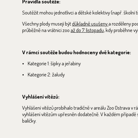
Pravidla soutěže:
Soutěžit mohou jednotlivci a dětské kolektivy (např. školní 
Všechny plody musejí být
důkladně usušeny
a rozděleny po
průběžně na vrátnici zoo
až do 7. listopadu
, kdy proběhne vy
V rámci soutěže budou hodnoceny dvě kategorie:
• Kategorie 1: šípky a jeřabiny
• Kategorie 2: žaludy
Vyhlášení vítězů:
Vyhlášení vítězů probíhalo tradičně v areálu Zoo Ostrava v
vyhlášení vítězům upřesněn dodatečně. V každém případě se
balíčky.