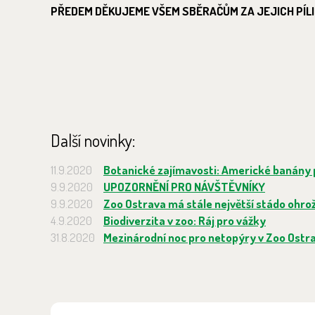
PŘEDEM DĚKUJEME VŠEM SBĚRAČŮM ZA JEJICH PÍLI
Další novinky:
11.9.2020
Botanické zajímavosti: Americké banány
9.9.2020
UPOZORNĚNÍ PRO NÁVŠTĚVNÍKY
9.9.2020
Zoo Ostrava má stále největší stádo ohro
4.9.2020
Biodiverzita v zoo: Ráj pro vážky
31.8.2020
Mezinárodní noc pro netopýry v Zoo Ostr