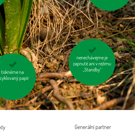
kupujme výrobky
nenechávejme je
neobsahující palmový
zapnuté ani v režimu
„Standby“
olej
atepleme si dům
tiskněme na
cyklovaný papír
Generální partner
kty