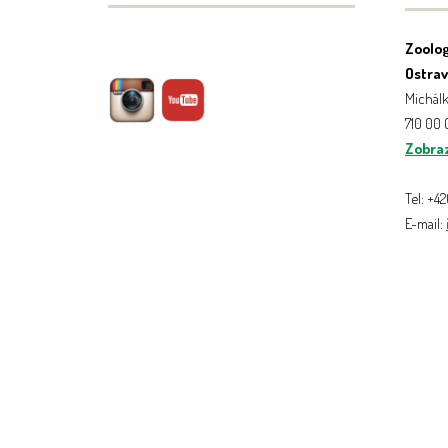
Zoolog
Ostrava
Michálk
710 00
Zobraz
Tel: +4
E-mail: