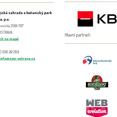
ická zahrada a botanický park
, p.o.
ovická 2081/197
 OSTRAVA
Hlavní partneři
it na mapě
20 596 241 269
info@zoo-ostrava.cz