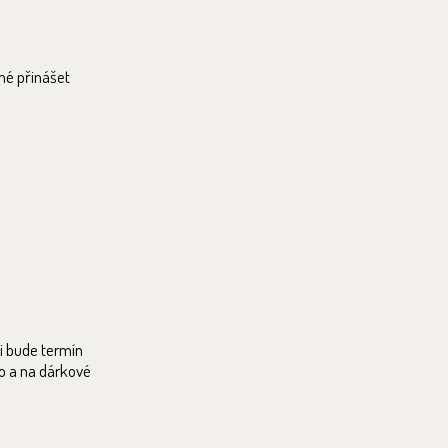
né přinášet
i bude termín
oo a na dárkové