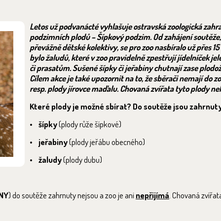
Letos už podvanácté vyhlašuje ostravská zoologická zahr
podzimních plodů – Šípkový podzim. Od zahájení soutěže, 
převážně dětské kolektivy, se pro zoo nasbíralo už přes 15
bylo žaludů, které v zoo pravidelně zpestřují jídelníček
či prasatům. Sušené šípky či jeřabiny chutnají zase plo
Cílem akce je také upozornit na to, že sběrači nemají do zo
resp. plody jírovce maďalu. Chovaná zvířata tyto plody n
Které plody je možné sbírat? Do soutěže jsou zahrnuty
•
šípky
(plody růže šípkové)
•
jeřabiny
(plody jeřábu obecného)
•
žaludy
(plody dubu)
NY
) do soutěže zahrnuty nejsou a zoo je ani
nepřijímá
. Chovaná zvířat