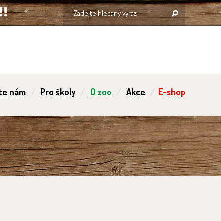
te nám
Pro školy
O zoo
Akce
E-shop