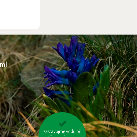
am!
zastavujme vodu při
mějme u auta