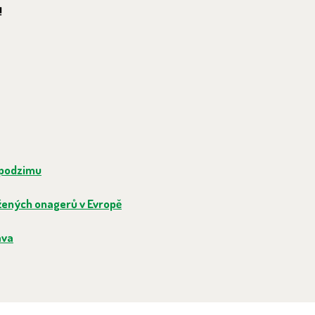
!
 podzimu
žených onagerů v Evropě
ava