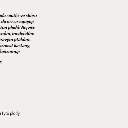
ada soutěž ve sběru
do níž se zapojují
 tun plodů! Nejvíce
 jelenům, medvědům
dožravým ptákům.
o nosit kaštany,
ekonzumují.
:
a tyto plody