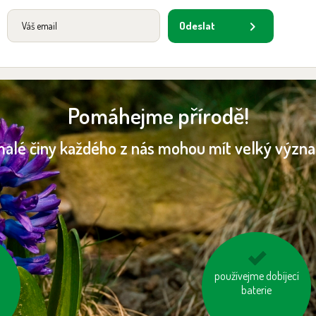
Odeslat
Pomáhejme přírodě!
malé činy každého z nás mohou mít velký význ
používejme dobíjecí
využívejme
hromadnou dopravu
baterie