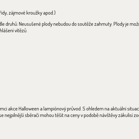
třídy, zájmové kroužky apod.)
dle druhů. Neusušené plody nebudou do soutěže zahrnuty. Plody je mož
hlášení vítězů.
 rámci akce Halloween a lampiónový průvod. S ohledem na aktuální situac
 nejpilnější sběrači mohou těšit na ceny v podobě návštěvy zákulisí z