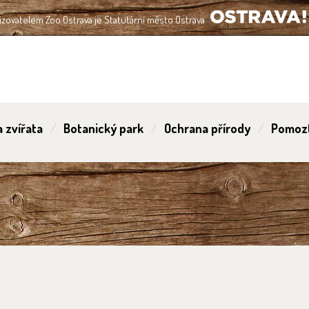
izovatelem Zoo Ostrava je Statutární město Ostrava
OSTRAVA!!!
 zvířata
Botanický park
Ochrana přírody
Pomoz