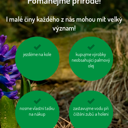
Pomáhejme přírodě!
I malé činy každého z nás mohou mít velký
význam!
jezděme na kole
mějme u auta
nesviťme zbytečně
kupujme výrobky
správně nafouknutá
neobsahující palmový
kola
olej
nosme vlastní tašku
vyhněme se
zastavujme vodu při
odevzdávejme
výrobkům ve
na nákup
čištění zubů a holení
vysloužilé
zbytečných obalech
elektrospotřebiče do
kontejnerů