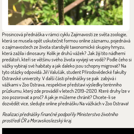
Prosincová přednáška v rámci cyklu Zajímavosti ze světa zoologie,
která se musela opět uskutečnit formou online záznamu, pojednává
o zajímavostech ze života starobylé taxonomické skupiny hmyzu,
která zažila i dinosaury. Kolik je druhů vážek? Jak žijí tito nádherní
predátoři, kteří se většinu svého života vyvíjejí ve vodě? Podle čeho si
vážky vybírají své habitaty a jak daleko jsou schopny migrovat? Na
tyto otázky odpovídá Jiří Valušák, student Přírodovědecké fakulty
Ostravské univerzity. V další části přednášky se pak zabývá i
vážkami v Zoo Ostrava, respektive představí výsledky terénního
průzkumu, který zde prováděl v letech 2019-2020. Které druhy lze v
zoo pozorovat a proč? A jak je můžeme chránit? Chcete-li se
dozvědět více, sledujte online přednášku Na vážkách v Zoo Ostrava!
Realizaci přednášky finančně podpořily Ministerstvo životního
prostředí ČR a Moravskoslezský kraj.