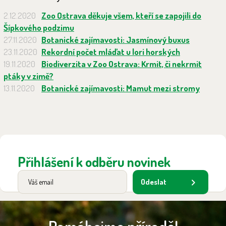
2.12.2020
Zoo Ostrava děkuje všem, kteří se zapojili do
Šípkového podzimu
27.11.2020
Botanické zajímavosti: Jasmínový buxus
23.11.2020
Rekordní počet mláďat u lori horských
19.11.2020
Biodiverzita v Zoo Ostrava: Krmit, či nekrmit
ptáky v zimě?
13.11.2020
Botanické zajímavosti: Mamut mezi stromy
Přihlášení k odběru novinek
Odeslat