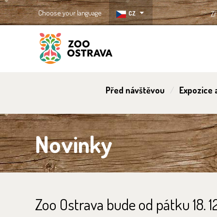
Choose your language
CZ
Zř
ZOO Ostrava
Před návštěvou
Expozice a
Novinky
Zoo Ostrava bude od pátku 18. 1