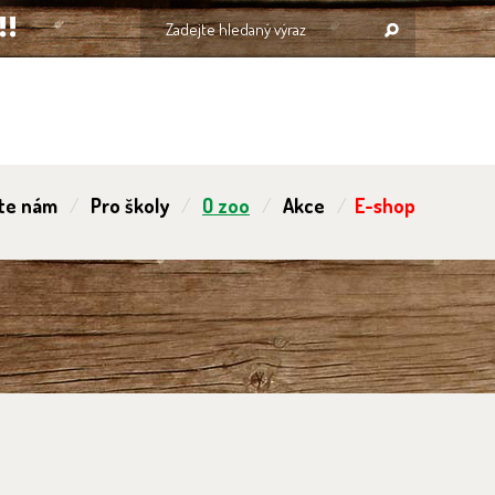
te nám
Pro školy
O zoo
Akce
E-shop