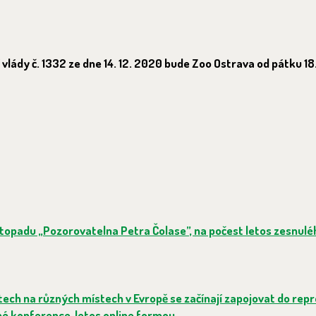
vlády č. 1332 ze dne 14. 12. 2020 bude Zoo Ostrava od pátku 18.
stopadu „Pozorovatelna Petra Čolase”, na počest letos zesnulé
etech na různých místech v Evropě se začínají zapojovat do rep
né konference, letos online formou