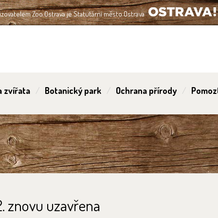
izovatelem Zoo Ostrava je Statutární město Ostrava
OSTRAVA!!!
 zvířata
Botanický park
Ochrana přírody
Pomoz
2. znovu uzavřena