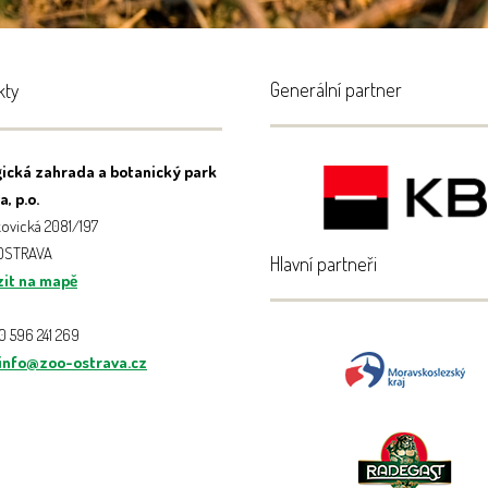
Generální partner
kty
ická zahrada a botanický park
, p.o.
ovická 2081/197
 OSTRAVA
Hlavní partneři
it na mapě
20 596 241 269
info@zoo-ostrava.cz