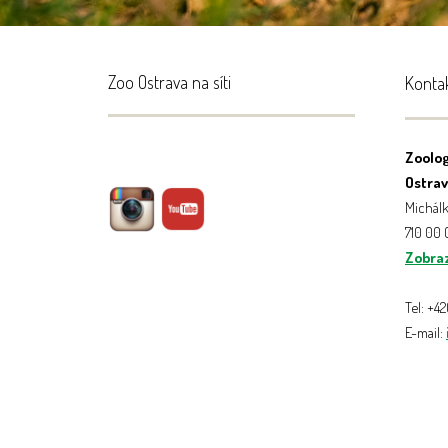
Zoo Ostrava na síti
Konta
Zoolog
Ostrava
Michálk
710 00
Zobraz
Tel: +4
E-mail: