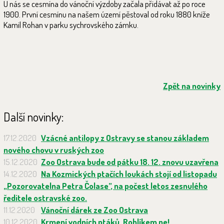
U nás se cesmína do vánoční výzdoby začala přidávat až po roce
1900. První cesmínu na našem území pěstoval od roku 1880 kníže
Kamil Rohan v parku sychrovského zámku.
Zpět na novinky
Další novinky:
17.12.2020
Vzácné antilopy z Ostravy se stanou základem
nového chovu v ruských zoo
15.12.2020
Zoo Ostrava bude od pátku 18. 12. znovu uzavřena
14.12.2020
Na Kozmických ptačích loukách stojí od listopadu
„Pozorovatelna Petra Čolase”, na počest letos zesnulého
ředitele ostravské zoo.
11.12.2020
Vánoční dárek ze Zoo Ostrava
10.12.2020
Krmení vodních ptáků. Rohlíkem ne!