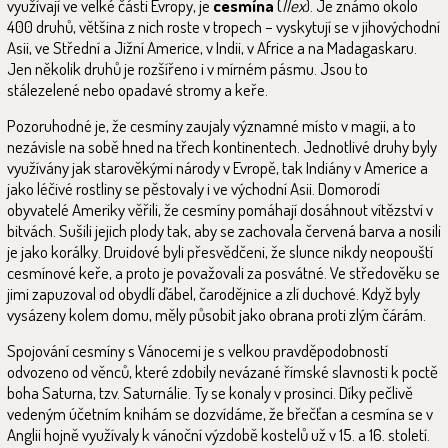
využívají ve velké části Evropy, je
cesmína
(
Ilex
). Je známo okolo
400 druhů, většina z nich roste v tropech – vyskytují se v jihovýchodní
Asii, ve Střední a Jižní Americe, v Indii, v Africe a na Madagaskaru.
Jen několik druhů je rozšířeno i v mírném pásmu. Jsou to
stálezelené nebo opadavé stromy a keře.
Pozoruhodné je, že cesmíny zaujaly významné místo v magii, a to
nezávisle na sobě hned na třech kontinentech. Jednotlivé druhy byly
využívány jak starověkými národy v Evropě, tak Indiány v Americe a
jako léčivé rostliny se pěstovaly i ve východní Asii. Domorodí
obyvatelé Ameriky věřili, že cesmíny pomáhají dosáhnout vítězství v
bitvách. Sušili jejich plody tak, aby se zachovala červená barva a nosili
je jako korálky. Druidové byli přesvědčeni, že slunce nikdy neopouští
cesmínové keře, a proto je považovali za posvátné. Ve středověku se
jimi zapuzoval od obydlí ďábel, čarodějnice a zlí duchové. Když byly
vysázeny kolem domu, měly působit jako obrana proti zlým čárám.
Spojování cesmíny s Vánocemi je s velkou pravděpodobností
odvozeno od věnců, které zdobily nevázané římské slavnosti k poctě
boha Saturna, tzv. Saturnálie. Ty se konaly v prosinci. Díky pečlivě
vedeným účetním knihám se dozvídáme, že břečťan a cesmína se v
Anglii hojně využívaly k vánoční výzdobě kostelů už v 15. a 16. století.