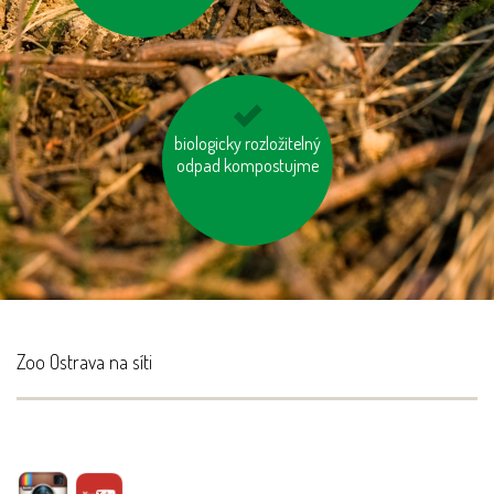
biologicky rozložitelný
vyhněme se
odpad kompostujme
pangasům a
tuňákům
Zoo Ostrava na síti