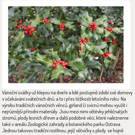
Vánoční svátky už klepou na dveře a lidé postupně zdobí své domovy
v očekávání svátečních dnů, a to i přes těžkosti letošního roku. Na
výrobu tradičních vánočních věnců, girland či svícnů mohou využít i
nejrůznější přírodní materiály. Jsou mezi nimi větévky jehličnatých
stromů, plody lesních dřevin a další podobné věci, které nalezneme
také v areálu Zoologické zahrady a botanického parku Ostrava.
Jednou takovou tradiční rostlinou, jejíž větvičky s plody se hojně