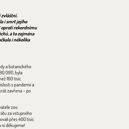
zvláštní.
a i smrt jejího
0 oproti rekordnímu
chů, a to zejména
čkala i několika
ady a botanického
80 091), byla
než 160 tisíc
slosti s pandemií a
ikrát zavřená – po
vatele zoo
trátu za vstupného
vali přes 400 tisíc
za ni děkujeme!