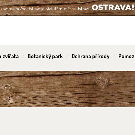
izovatelem Zoo Ostrava je Statutární město Ostrava
OSTRAVA!!!
 zvířata
Botanický park
Ochrana přírody
Pomoz