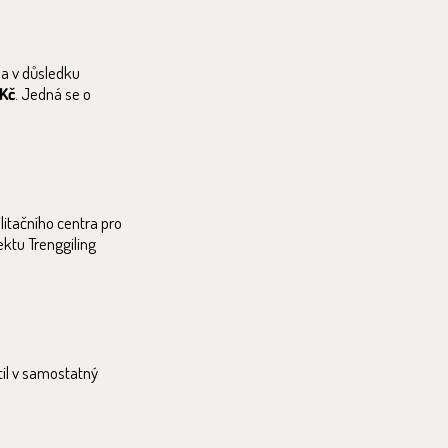
la v důsledku
Kč
. Jedná se o
itačního centra pro
ktu Trenggiling
il v samostatný