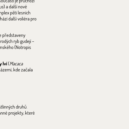
oučástí je průchozí
us
) a další nové
mplex pěti lesních
ází další voliéra pro
e představeny
rodých ryb gudejí –
lánského (Notropis
 lví
(
Macaca
 zázemí, kde začala
stlinných druhů.
nné projekty, které