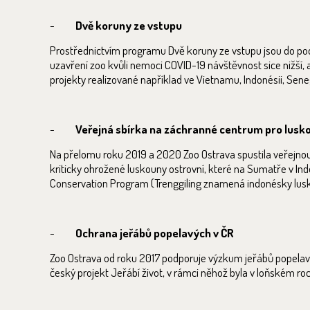
-
Dvě koruny ze vstupu
Prostřednictvím programu Dvě koruny ze vstupu jsou do podp
uzavření zoo kvůli nemoci COVID-19 návštěvnost sice nižší, a
projekty realizované například ve Vietnamu, Indonésii, Sene
-
Veřejná sbírka na záchranné centrum pro lusk
Na přelomu roku 2019 a 2020 Zoo Ostrava spustila veřejnou 
kriticky ohrožené luskouny ostrovní, které na Sumatře v In
Conservation Program (Trenggiling znamená indonésky lus
-
Ochrana jeřábů popelavých v ČR
Zoo Ostrava od roku 2017 podporuje výzkum jeřábů popelav
český projekt Jeřábí život, v rámci něhož byla v loňském ro