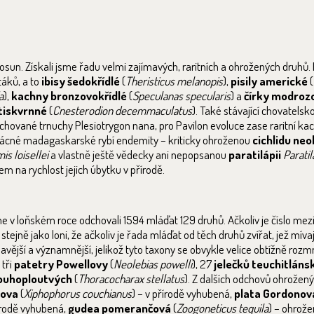
osun. Získali jsme řadu velmi zajímavých, raritních a ohrožených druhů
táků, a to
ibisy šedokřídlé
(
Theristicus melanopis
),
pisily americké
(
a
),
kachny bronzovokřídlé
(
Speculanas specularis
) a
čírky modroz
tiskvrnné
(
Cnesterodion decemmaculatus
). Také stávající chovatelsk
 chované trnuchy Plesiotrygon nana, pro Pavilon evoluce zase raritní k
vzácné madagaskarské rybí endemity – kriticky ohroženou
cichlidu ne
s loisellei
a vlastně ještě vědecky ani nepopsanou
paratilápii
Paratil
em na rychlost jejich úbytku v přírodě.
loňském roce odchovali 1594 mláďat 129 druhů. Ačkoliv je číslo meziro
 stejně jako loni, že ačkoliv je řada mláďat od těch druhů zvířat, jež míva
mavější a významnější, jelikož tyto taxony se obvykle velice obtížně rozm
 tři
patetry Powellovy
(
Neolebias powelli
), 27
jelečků teuchitláns
ouhoploutvých
(
Thoracocharax stellatus
). Z dalších odchovů ohrožen
hova
(
Xiphophorus couchianus
) – v přírodě vyhubená,
plata Gordonov
řírodě vyhubená,
gudea pomerančová
(
Zoogoneticus tequila
) – ohrož