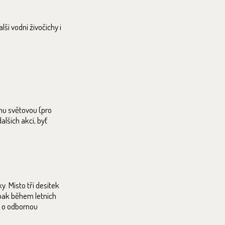
ší vodní živočichy i
dnu světovou (pro
dalších akcí, byť
. Místo tří desítek
 pak během letních
é o odbornou