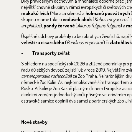
Díky pravidelným odchovům a mnohaleté odborné práci jsme v
největší chovné skupiny v rámci evropských či světových chovů.
makaků lvích
(Macaca silenus) a
hulmanů posvátných
skupinu máme také u
vodušek abok
(
Kobus megaceros
)
amphibius
),
pandy červené
(
Ailurus fulgens fulgens
) a
ma
Úspěšné odchovy proběhly i u bezobratlých živočichů, napří
veleštíra císařského
(
Pandinus imperator
) či
zlatohláv
-
Transporty zvířat
S ohledem na specifický rok 2020 a ztížené podmínky pro pře
řadu důležitých dovozů zajistili už v roce 2019. Největším
camelopardalis rothschildi
) ze Zoo Praha. Nejraritnějším dr
německé Zoo Kolín. Asi nejkomplikovanějším transportem b
Rusku. Ačkoliv je Zoo Kazaň platným členem Evropské asocia
okolními zeměmi jednoduchý kvůli přísným veterinárním opa
ostravské samice doplnili dva samci z partnerských Zoo Jih
Nové stavby