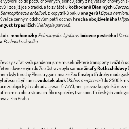
ytvořili co do počtu chovaných jedinců jedny z největších chovných sk
 I zde již jde o tradici, a to zvláště u
kočkodanů Dianiných
(
Cercopi
(
Semnopithecus entellus
), z kopytníků pak u
onagerů
(
Equus hemionu
. K velice cenným odchovům patří odchov
hrocha obojživelného
(
Hipp
ngust trpasličích
(
Helogale parvula
).
klad u
mnohonožky
Pelmatojulus ligulatus
,
bičovce pestrého
(
Damon
ka
Pachnoda iskuulka
.
vozy zvířat kvůli pandemii jsme museli některé transporty zvážit či odl
 zvířetem dovezeným do Zoo Ostrava byla samice
žirafy Rothschildovy
uhem byly trnuchy Plesiotrygon nana ze Zoo Basilej a tři druhy madagask
yl přesun čtyř samic
vodušek abok
(
Kobus megaceros
) do 2500 km v
ce zoologických zahrad a akvárií (EAZA), není převoz kopytníků mezi E
třením na obou stranách. Šlo o společný transport tří českých zoologi
lava a Zoo Praha.