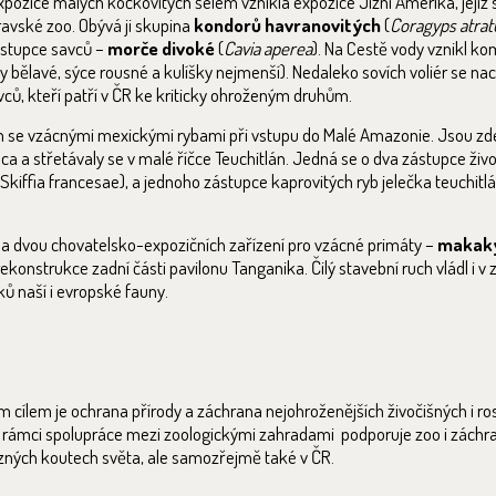
pozice malých kočkovitých šelem vznikla expozice Jižní Amerika, jejíž s
ravské zoo. Obývá ji skupina
kondorů havranovitých
(
Coragyps atrat
ástupce savců –
morče divoké
(
Cavia aperea
). Na Cestě vody vznikl ko
y bělavé, sýce rousné a kulíšky nejmenší). Nedaleko sovích voliér se nach
avců, kteří patří v ČR ke kriticky ohroženým druhům.
 se vzácnými mexickými rybami při vstupu do Malé Amazonie. Jsou zd
a a střetávaly se v malé říčce Teuchitlán. Jedná se o dva zástupce živo
Skiffia francesae), a jednoho zástupce kaprovitých ryb jelečka teuchit
vba dvou chovatelsko-expozičních zařízení pro vzácné primáty –
makaky
 rekonstrukce zadní části pavilonu Tanganika. Čilý stavební ruch vládl i v
ů naší i evropské fauny.
ným cílem je ochrana přírody a záchrana nejohroženějších živočišných i ro
rámci spolupráce mezi zoologickými zahradami podporuje zoo i záchra
ůzných koutech světa, ale samozřejmě také v ČR.