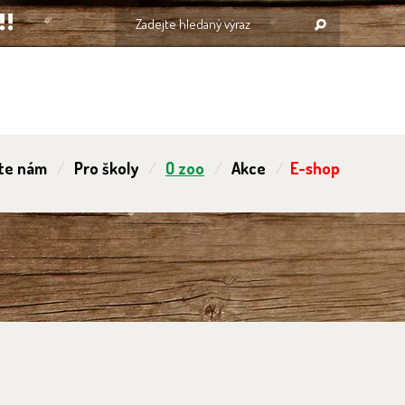
te nám
Pro školy
O zoo
Akce
E-shop