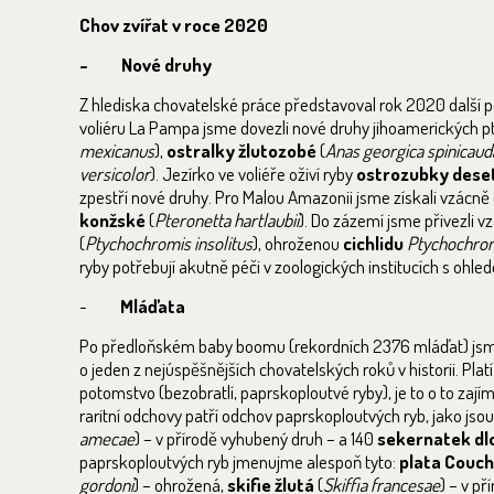
Chov zvířat v roce 2020
- Nové druhy
Z hlediska chovatelské práce představoval rok 2020 další p
voliéru La Pampa jsme dovezli nové druhy jihoamerických p
mexicanus
),
ostralky žlutozobé
(
Anas georgica spinicaud
versicolor
). Jezírko ve voliéře oživí ryby
ostrozubky dese
zpestří nové druhy. Pro Malou Amazonii jsme získali vzácně
konžské
(
Pteronetta hartlaubii
). Do zázemí jsme přivezli 
(
Ptychochromis insolitus
), ohroženou
cichlidu
Ptychochromi
ryby potřebují akutně péči v zoologických institucích s ohled
-
Mláďata
Po předloňském baby boomu (rekordních 2376 mláďat) jsme v 
o jeden z nejúspěšnějších chovatelských roků v historii. Platí
potomstvo (bezobratlí, paprskoploutvé ryby), je to o to zají
raritní odchovy patří odchov paprskoploutvých ryb, jako jsou
amecae
) – v přírodě vyhubený druh – a 140
sekernatek dl
paprskoploutvých ryb jmenujme alespoň tyto:
plata Couc
gordoni
) – ohrožená,
skifie žlutá
(
Skiffia francesae
) – v p