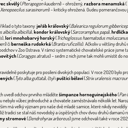
ec skvělý
(
Pterapogon kauderni
) – ohrožený,
razbora menamská
(
(
Xenopoecilus sarasinorum
) – kriticky ohrožená. Gudeu pomerančovou 
íklad o tyto taxony:
jeřáb královský
(
Balearica regulorum gibberice
 albicilla albicilla
),
kondor královský
(
Sarcoramphus papa
),
hrdličk
is
),
lori mnohobarvý horský
(
Trichoglossus haematodus moluccanus
eri
) či
berneška rudokrká
(
Branta ruficollis
). Ačkoliv u většiny druh
rvoodchov v Zoo Ostrava. V rámci systematické chovatelské práce jsme 
novitých
(
Coragyps atratus
) – sedm z nich jsme tak mohli umístit do n
videlně poskytuje pro posílení divokých populací. V roce 2020 bylo pro
lených
(
Tyto alba guttata
), čtyři
puštíci bělaví
(
Strix uralensis macrour
ch uvedl odchov prvního mláděte
šimpanze hornoguinejského
(
Pan 
u nebylo vůbec jednoduché a chovatele zaměstnávalo několik let. Naroz
vším má velký význam pro naše dvě mladé samice, které nikdy neviděly
Již tradicí se stal náš novodobý a úspěšných chov dvou druhů damanů 
ny stromové
(
Dendrohyrax arboreus
) jsme odchovali také v roce 202