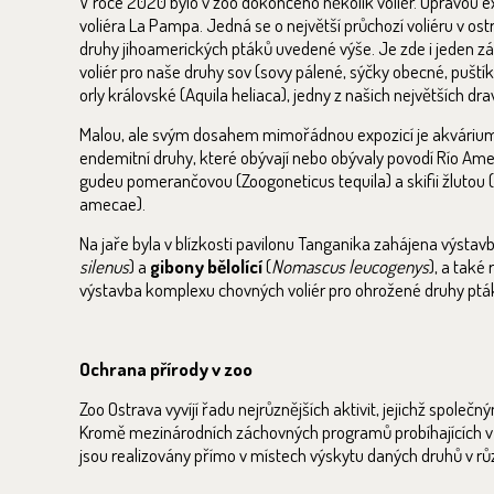
V roce 2020 bylo v zoo dokončeno několik voliér. Úpravou ex
voliéra La Pampa. Jedná se o největší průchozí voliéru v ost
druhy jihoamerických ptáků uvedené výše. Je zde i jeden z
voliér pro naše druhy sov (sovy pálené, sýčky obecné, puštík
orly královské (Aquila heliaca), jedny z našich největších dr
Malou, ale svým dosahem mimořádnou expozicí je akvárium
endemitní druhy, které obývají nebo obývaly povodí Río Amec
gudeu pomerančovou (Zoogoneticus tequila) a skifii žlutou (
amecae).
Na jaře byla v blízkosti pavilonu Tanganika zahájena výsta
silenus
) a
gibony bělolící
(
Nomascus leucogenys
), a také
výstavba komplexu chovných voliér pro ohrožené druhy pták
Ochrana přírody v zoo
Zoo Ostrava vyvíjí řadu nejrůznějších aktivit, jejichž společ
Kromě mezinárodních záchovných programů probíhajících v 
jsou realizovány přímo v místech výskytu daných druhů v r