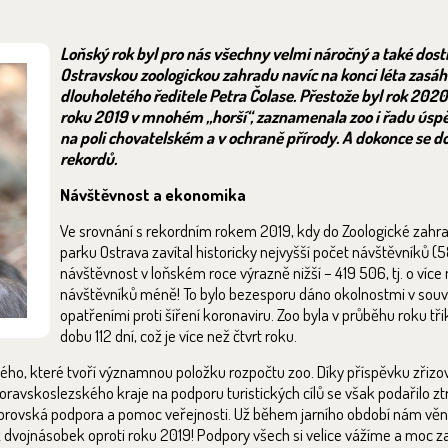
Loňský rok byl pro nás všechny velmi náročný a také dosti 
Ostravskou zoologickou zahradu navíc na konci léta zasáhl
dlouholetého ředitele Petra Čolase. Přestože byl rok 202
roku 2019 v mnohém „horší“, zaznamenala zoo i řadu úspě
na poli chovatelském a v ochraně přírody. A dokonce se do
rekordů.
Návštěvnost a ekonomika
Ve srovnání s rekordním rokem 2019, kdy do Zoologické zahr
parku Ostrava zavítal historicky nejvyšší počet návštěvníků (5
návštěvnost v loňském roce výrazně nižší – 419 506, tj. o více 
návštěvníků méně! To bylo bezesporu dáno okolnostmi v souvi
opatřeními proti šíření koronaviru. Zoo byla v průběhu roku tř
dobu 112 dní, což je více než čtvrt roku.
ho, které tvoří významnou položku rozpočtu zoo. Díky příspěvku zřizo
ravskoslezského kraje na podporu turistických cílů se však podařilo z
 i obrovská podpora a pomoc veřejnosti. Už během jarního období nám věno
 než dvojnásobek oproti roku 2019! Podpory všech si velice vážíme a moc 