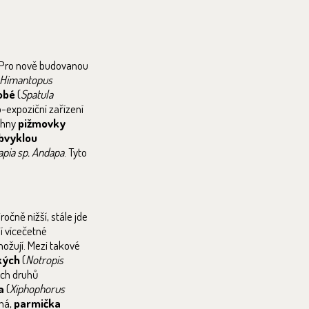
. Pro nově budovanou
Himantopus
obé
(
Spatula
o-expoziční zařízení
achny
pižmovky
obvyklou
apia sp. Andapa
. Tyto
čně nižší, stále jde
jí vícečetné
nožují. Mezi takové
kých
(
Notropis
ých druhů
a
(
Xiphophorus
ená,
parmička