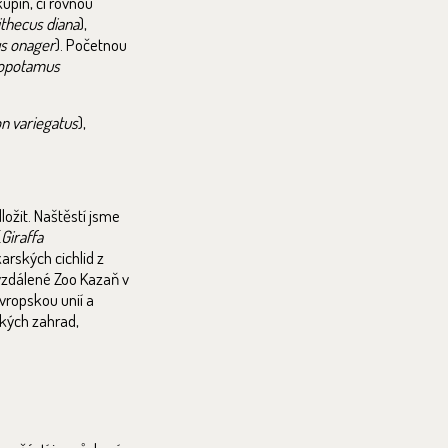
upin, či rovnou
thecus diana
),
s onager
). Početnou
opotamus
 variegatus
),
ožit. Naštěstí jsme
(
Giraffa
arských cichlid z
zdálené Zoo Kazaň v
vropskou unií a
ckých zahrad,