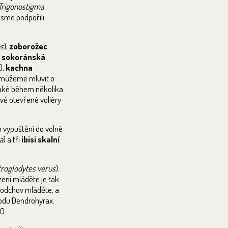
Trigonostigma
jsme podpořili
ps
),
zoborožec
a sokoránská
),
kachna
ů můžeme mluvit o
také během několika
ově otevřené voliéry
 vypuštění do volné
a
) a tři
ibisi skalní
troglodytes verus
).
ení mláděte je tak
 odchov mláděte, a
rodu Dendrohyrax.
0.