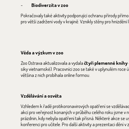
-
Biodiverzita v zoo
Pokračovaly také aktivity podporující ochranu přírody přímo v
pro větší zadržení vody v krajině. Vznikly stěny pro hnízdění
Věda a výzkum v zoo
Zoo Ostrava aktualizovala a vydala
čtyři plemenné knihy
siky vietnamské). Pracovníci zoo se také v uplynulém roce ú
většina z nich probíhala online formou.
Vzdělávání a osvěta
Vzhledem k řadě protikoronavirových opatření se vzdělávací 
akcí pro veřejnost konaných v průběhu celého roku jsme v ro
prázdnin, kdy nebyla opatření tak přísná. Některé akce se 
konferenci pro učitele. Pro další aktivity a prezentaci dění v