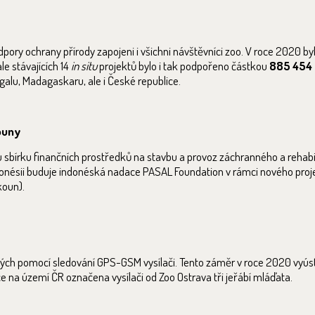
ory ochrany přírody zapojeni i všichni návštěvníci zoo. V roce 2020 by
le stávajících 14
in situ
projektů bylo i tak podpořeno částkou
885 454 
galu, Madagaskaru, ale i České republice.
ouny
sbírku finančních prostředků na stavbu a provoz záchranného a rehabil
donésii buduje indonéská nadace PASAL Foundation v rámci nového proje
koun).
ých pomocí sledování GPS-GSM vysílači. Tento záměr v roce 2020 vyúst
ce na území ČR označena vysílači od Zoo Ostrava tři jeřábí mláďata.