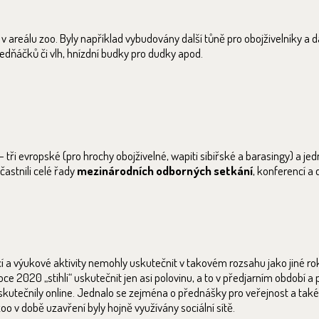
 areálu zoo. Byly například vybudovány další tůně pro obojživelníky a dal
 ledňáčků či vlh, hnízdní budky pro dudky apod.
– tři evropské (pro hrochy obojživelné, wapiti sibiřské a barasingy) a je
častnili celé řady
mezinárodních odborných setkání
, konferencí a 
a výukové aktivity nemohly uskutečnit v takovém rozsahu jako jiné roky
ce 2020 „stihli“ uskutečnit jen asi polovinu, a to v předjarním období a
uskutečnily online. Jednalo se zejména o přednášky pro veřejnost a tak
 zoo v době uzavření byly hojně využívány sociální sítě.