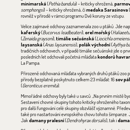
minimarská
(
Pethia bandula
) – kriticky ohrožená,
parmov
somphongsi
) – kriticky ohrožená, či
medaka Sarasinova
rovněž v přírodě v rámci programu Dvě koruny ze vstupu.
Velice zajímavé odchovy zaznamenala zoo u ptáků. Jde např
kaferský
(
Bucorvus leadbeateri
),
orel mořský
(
Haliaeetus
(
Zenaida graysoni
),
timálie sečuánská
(
Liocichla omeiens
laysanská
(
Anas laysanensis
),
polák východní
(
Aythya ba
tradičních odchovech, v případě timálie sečuánské jde o p
posledních let odchovali početná mláďata
kondorů havra
La Pampa.
Přirozeně odchovaná mláďata vybraných druhů ptáků zoo pra
přírody bezplatně poskytnuto celkem 23 mláďat: 16
sov pá
(
Geronticus eremita
).
Mimořádné odchovy byly také u savců. „Na prvním místě by
Sestavení chovné skupiny tohoto kriticky ohroženého taxon
pro další fungování celé skupiny obzvlášť významné. Přede
také pro nastartování evropského chovu tohoto šimpanze. 
Jak
damany pralesní
(
Dendrohyrax dorsalis
), tak i
dama