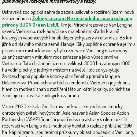
plánovaným rozvojem infrastruktury a těžby.
Ostravská zoologická zahrada začala usilovat o rozšíření území nově
zařazeného na
Zelený seznam Mezinárodního svazu ochrany
přírody (IUCN Green List)
1
. Tím je Přírodní rezervace Van Long na
severu Vietnamu, rozkládající se v malebné mokřadní krajině
krasových vápencových hor obklopených jezery a řekami asi 85 km
jižně od hlavního města země, Hanoje. Díky úspěšné ochraně a jejímu
přínosu pro místní komunity byla rezervace Van Long na zmíněný
Zelený seznam v minulém roce zařazena jako vůbec první ve
Vietnamu. Toto chráněné území o velikosti 3000 ha zahrnující 1000
ha vodní plochy je jediným místem na světě, kde se vyskytuje
životaschopná populace kriticky ohroženého primáta langura
Delacourova. Právě ochrana těchto endemitů Vietnamu je jednou z
hlavních motivací snah o rozšíření této unikátní lokality, do nichž se
zapojuje i ostravská zoologická zahrada.
V roce 2020 získala Zoo Ostrava od koalice na ochranu kriticky
ohrožených zvířat jihovýchodní Asie nazvané Asian Species Action
Partnership (ASAP) finanční prostředky na aktivity s cílem rozšířit
rezervaci Van Long o další hodnotný habitat o rozloze přibližně 1000
ha. Náplní grantu jsou terénní průzkumy oblasti sousedící s Van Long,