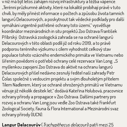
v níž má být letos zahájen rozvoj infrastruktury a těžba vápence.
„Terénní průzkumné aktivity, které na lokalitě probíhají právě v tuto
chvíli, by měly přinést informace o počtech a způsobu života tamních
langurů Delacourových, a poskytnout tak vědecké podklady pro další
vymáhání urgentně potřebné ochrany toto území,“ vysvětluje
koordinátor mezinárodních in situ projektů Zoo Ostrava František
Příbrský. Ostravská zoologická zahrada se na ochraně langurů
Delacourových v této oblasti podílí již od roku 2019, a to právě
podporou terénního výzkumu s cílem vyhodnotit celkový stav
populace tohoto vzácného endemického primáta ve Vietnamu nebo
šířením povědomí o potřebě ochrany celé rezervace Van Long. „S
myšlenkou zapojení Zoo Ostrava do aktivit na ochranu langurů
Delacourových přišel nedávno zesnulý ředitel naší zahrady Petr
Čolas společně s vedoucím projektu a svým dlouholetým přítelem
Tilem Nadlerem, který se ochraně ohrožených primátů ve Vietnamu
věnuje již několik desítek let,“ dodává Kateřina Holubová, pracovnice
ochrany přírody a propagace v Zoo Ostrava. Dalšími partnery pro
rozvoj a ochranu Van Long jsou vedle Zoo Ostrava také Frankfurt
Zoological Society, Fauna & Flora International a Mezinárodní svaz
ochrany přírody (IUCN).
Langur Delacourův
(
Trachypithecus delacouri
) patří mezi 25