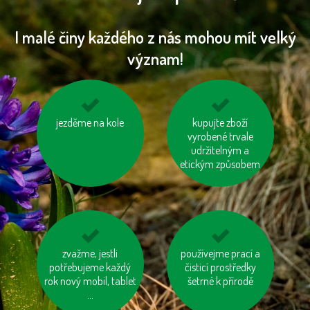
I malé činy každého z nás mohou mít velký
význam!
kupujme výrobky
jezděme na kole
šetřeme energií
kupujte zboží
neobsahující palmový
vyrobené trvale
olej
udržitelným a
etickým způsobem
mysleme na „skrytou
zvažme, jestli
zastavujme vodu při
používejme prací a
potřebujeme každý
vodu“ ve výrobcích
čištění zubů a holení
čisticí prostředky
rok nový mobil, tablet
šetrné k přírodě
...