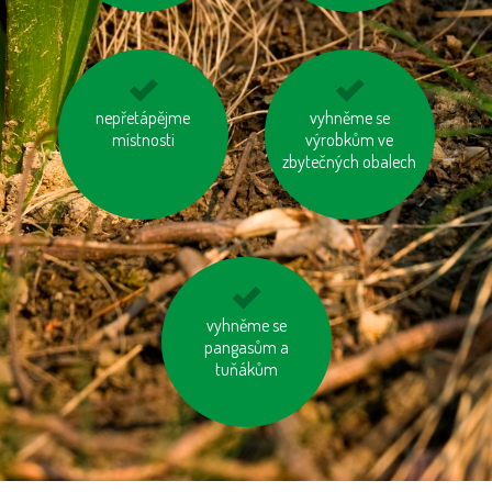
nespalujme odpady
nepřetápějme
vzniklý odpad třiďme
vyhněme se
místnosti
výrobkům ve
zbytečných obalech
na krátké vzdálenosti
vyhněme se
choďme pěšky
pangasům a
tuňákům