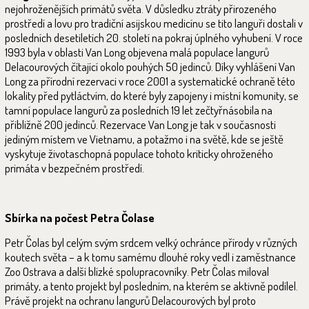
nejohroženějších primátů světa. V důsledku ztráty přirozeného
prostředí a lovu pro tradiční asijskou medicínu se tito languři dostali v
posledních desetiletích 20. století na pokraj úplného vyhubení. V roce
1993 byla v oblasti Van Long objevena malá populace langurů
Delacourových čítající okolo pouhých 50 jedinců. Díky vyhlášení Van
Long za přírodní rezervaci v roce 2001 a systematické ochraně této
lokality před pytláctvím, do které byly zapojeny i místní komunity, se
tamní populace langurů za posledních 19 let zečtyřnásobila na
přibližně 200 jedinců. Rezervace Van Long je tak v současnosti
jediným místem ve Vietnamu, a potažmo i na světě, kde se ještě
vyskytuje životaschopná populace tohoto kriticky ohroženého
primáta v bezpečném prostředí.
Sbírka na počest Petra Čolase
Petr Čolas byl celým svým srdcem velký ochránce přírody v různých
koutech světa – a k tomu samému dlouhé roky vedl i zaměstnance
Zoo Ostrava a další blízké spolupracovníky. Petr Čolas miloval
primáty, a tento projekt byl posledním, na kterém se aktivně podílel.
Právě projekt na ochranu langurů Delacourových byl proto