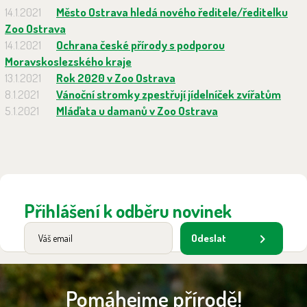
14.1.2021
Město Ostrava hledá nového ředitele/ředitelku
Zoo Ostrava
14.1.2021
Ochrana české přírody s podporou
Moravskoslezského kraje
13.1.2021
Rok 2020 v Zoo Ostrava
8.1.2021
Vánoční stromky zpestřují jídelníček zvířatům
5.1.2021
Mláďata u damanů v Zoo Ostrava
Přihlášení k odběru novinek
Odeslat
Pomáhejme přírodě!