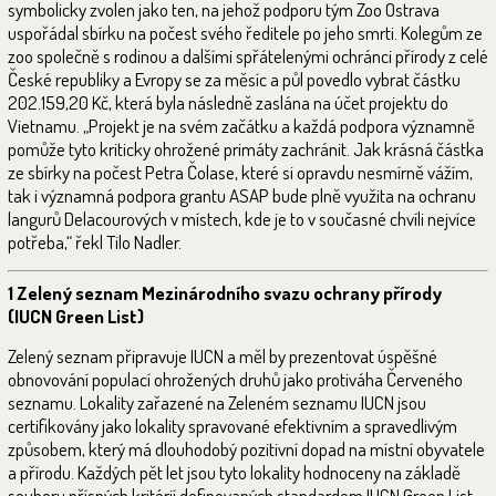
symbolicky zvolen jako ten, na jehož podporu tým Zoo Ostrava
uspořádal sbírku na počest svého ředitele po jeho smrti. Kolegům ze
zoo společně s rodinou a dalšími spřátelenými ochránci přírody z celé
České republiky a Evropy se za měsíc a půl povedlo vybrat částku
202.159,20 Kč, která byla následně zaslána na účet projektu do
Vietnamu. „Projekt je na svém začátku a každá podpora významně
pomůže tyto kriticky ohrožené primáty zachránit. Jak krásná částka
ze sbírky na počest Petra Čolase, které si opravdu nesmírně vážím,
tak i významná podpora grantu ASAP bude plně využita na ochranu
langurů Delacourových v místech, kde je to v současné chvíli nejvíce
potřeba,“ řekl Tilo Nadler.
1
Zelený seznam Mezinárodního svazu ochrany přírody
(IUCN Green List)
Zelený seznam připravuje IUCN a měl by prezentovat úspěšné
obnovování populací ohrožených druhů jako protiváha Červeného
seznamu. Lokality zařazené na Zeleném seznamu IUCN jsou
certifikovány jako lokality spravované efektivním a spravedlivým
způsobem, který má dlouhodobý pozitivní dopad na místní obyvatele
a přírodu. Každých pět let jsou tyto lokality hodnoceny na základě
souboru přísných kritérií definovaných standardem IUCN Green List