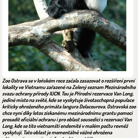
Zoo Ostrava se v loňském roce začala zasazovat o rozšíření první
lokality ve Vietnamu zařazené na Zelený seznam Mezinárodního
svazu ochrany přírody IUCN. Tou je Přírodní rezervace Van Long,
jediné místo na světě, kde se vyskytuje životaschopná populace
kriticky ohroženého primáta langura Delacourova. Ostravská zoo
chce nyní díky letos získanému mezinárodnímu grantu pomoci
prosadit oficiální ochranu i pro oblast sousedící s rezervací Van
Long, kde se tito vietnamští endemité v malém počtu rovněž
vyskytují. Tato oblast je momentálně vážně ohrožena