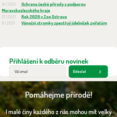
14.1.2021
Ochrana české přírody s podporou
Moravskoslezského kraje
13.1.2021
Rok 2020 v Zoo Ostrava
8.1.2021
Vánoční stromky zpestřují jídelníček zvířatům
Přihlášení k odběru novinek
Odeslat
Pomáhejme přírodě!
I malé činy každého z nás mohou mít velký