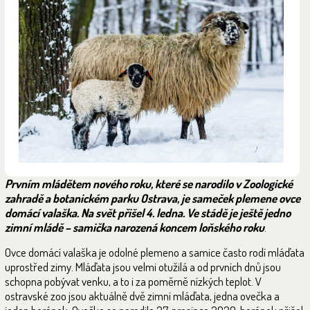
Prvním mládětem nového roku, které se narodilo v Zoologické
zahradě a botanickém parku Ostrava, je sameček plemene ovce
domácí valaška. Na svět přišel 4. ledna. Ve stádě je ještě jedno
zimní mládě – samička narozená koncem loňského roku
.
Ovce domácí valaška je odolné plemeno a samice často rodí mláďata
uprostřed zimy. Mláďata jsou velmi otužilá a od prvních dnů jsou
schopna pobývat venku, a to i za poměrně nízkých teplot. V
ostravské zoo jsou aktuálně dvě zimní mláďata, jedna ovečka a