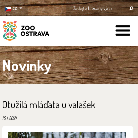
CZ
ZOO Ostrava
Novinky
Otužilá mláďata u valašek
15.1.2021