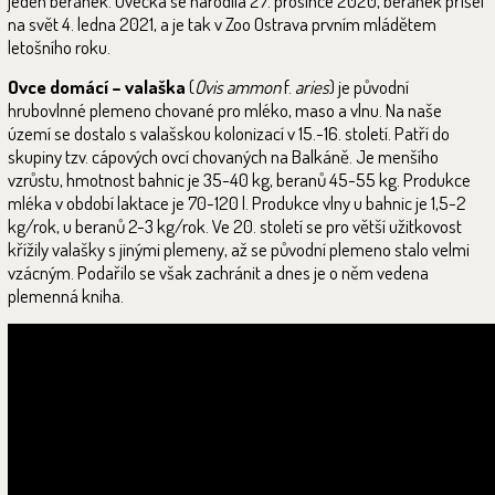
jeden beránek. Ovečka se narodila 27. prosince 2020, beránek přišel
na svět 4. ledna 2021, a je tak v Zoo Ostrava prvním mládětem
letošního roku.
Ovce domácí – valaška
(
Ovis ammon
f.
aries
) je původní
hrubovlnné plemeno chované pro mléko, maso a vlnu. Na naše
území se dostalo s valašskou kolonizací v 15.-16. století. Patří do
skupiny tzv. cápových ovcí chovaných na Balkáně. Je menšího
vzrůstu, hmotnost bahnic je 35-40 kg, beranů 45-55 kg. Produkce
mléka v období laktace je 70-120 l. Produkce vlny u bahnic je 1,5-2
kg/rok, u beranů 2-3 kg/rok. Ve 20. století se pro větší užitkovost
křížily valašky s jinými plemeny, až se původní plemeno stalo velmi
vzácným. Podařilo se však zachránit a dnes je o něm vedena
plemenná kniha.