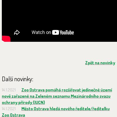
Zpět na novinky
Další novinky:
14.1.2021
Zoo Ostrava pomáhá rozšiřovat jedinečné území
nově zařazené na Zeleném seznamu Mezinárodního svazu
ochrany přírody (IUCN)
14.1.2021
Město Ostrava hledá nového ředitele/ředitelku
Zoo Ostrava