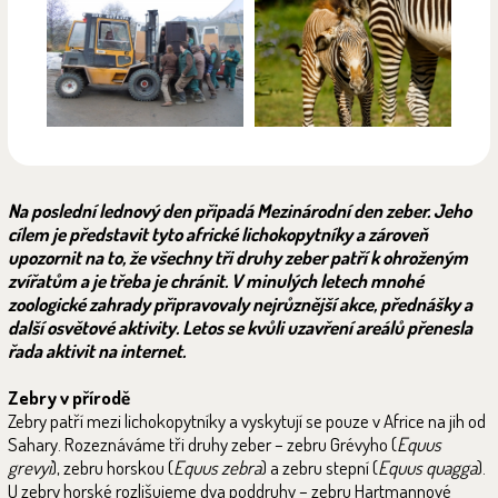
Na poslední lednový den připadá Mezinárodní den zeber. Jeho
cílem je představit tyto africké lichokopytníky a zároveň
upozornit na to, že všechny tři druhy zeber patří k ohroženým
zvířatům a je třeba je chránit. V minulých letech mnohé
zoologické zahrady připravovaly nejrůznější akce, přednášky a
další osvětové aktivity. Letos se kvůli uzavření areálů přenesla
řada aktivit na internet.
Zebry v přírodě
Zebry patří mezi lichokopytníky a vyskytují se pouze v Africe na jih od
Sahary. Rozeznáváme tři druhy zeber – zebru Grévyho (
Equus
grevyi
), zebru horskou (
Equus zebra
) a zebru stepní (
Equus quagga
).
U zebry horské rozlišujeme dva poddruhy – zebru Hartmannové