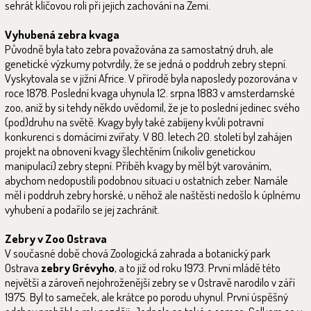
sehrát klíčovou roli při jejich zachování na Zemi.
Vyhubená zebra kvaga
Původně byla tato zebra považována za samostatný druh, ale
genetické výzkumy potvrdily, že se jedná o poddruh zebry stepní.
Vyskytovala se v jižní Africe. V přírodě byla naposledy pozorována v
roce 1878. Poslední kvaga uhynula 12. srpna 1883 v amsterdamské
zoo, aniž by si tehdy někdo uvědomil, že je to poslední jedinec svého
(pod)druhu na světě. Kvagy byly také zabíjeny kvůli potravní
konkurenci s domácími zvířaty. V 80. letech 20. století byl zahájen
projekt na obnovení kvagy šlechtěním (nikoliv genetickou
manipulací) zebry stepní. Příběh kvagy by měl být varováním,
abychom nedopustili podobnou situaci u ostatních zeber. Namále
měl i poddruh zebry horské, u něhož ale naštěstí nedošlo k úplnému
vyhubení a podařilo se jej zachránit.
Zebry v Zoo Ostrava
V současné době chová Zoologická zahrada a botanický park
Ostrava
zebry Grévyho
, a to již od roku 1973. První mládě této
největší a zároveň nejohroženější zebry se v Ostravě narodilo v září
1975. Byl to sameček, ale krátce po porodu uhynul. První úspěšný