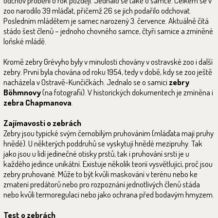
odchov proběhl o rok později. Jednalo se také o samce. Celkem se v
zoo narodilo 39 mláďat, přičemž 26 se jich podařilo odchovat.
Posledním mládětem je samec narozený 3. července. Aktuálně čítá
stádo šest členů – jednoho chovného samce, čtyři samice a zmíněné
loňské mládě.
Kromě zebry Grévyho byly v minulosti chovány v ostravské zoo i další
zebry. První byla chována od roku 1954, tedy v době, kdy se zoo ještě
nacházela v Ostravě-Kunčičkách. Jednalo se o samici
zebry
Böhmnovy
(na fotografii). V historických dokumentech je zmíněna i
zebra Chapmanova
.
Zajímavosti o zebrách
Zebry jsou typické svým černobílým pruhováním (mláďata mají pruhy
hnědé). U některých poddruhů se vyskytují hnědé mezipruhy. Tak
jako jsou u lidí jedinečné otisky prstů, tak i pruhování srsti je u
každého jedince unikátní. Existuje několik teorií vysvětlující, proč jsou
zebry pruhované. Může to být kvůli maskování v terénu nebo ke
zmatení predátorů nebo pro rozpoznání jednotlivých členů stáda
nebo kvůli termoregulaci nebo jako ochrana před bodavým hmyzem.
Test o zebrách