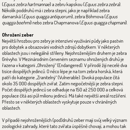
(
Equus zebra hartmannae
) a zebru kapskou (
Equus zebra zebra
).
Několik poddruhů má i zebra stepní, jako je například zebra
damarská (
Equus quagga antiquorum
), zebra Böhmova (
Equus
quagga boehmi
) nebo zebra Chapmanova (
Equus quagga chapmani
).
Ohrožení zeber
Největší hrozbou pro zebry je intenzívní využívání půdy jako pastvin
pro dobytek a obsazování vodních zdrojů dobytkem. V některých
oblastech jsou i nelegálně stříleny. Nejohroženějším druhem je zebra
Grévyho. V Mezinárodním červeném seznamu ohrožených druhů je
řazena v kategorii „Ohrožený“ (Endangered). V přírodě žijí necelé dva
tisíce dospělých jedinců. O něco lépe je na tom zebra horská, která
patří do kategorie „Zranitelný“ (Vulnerable). Divoká populace čítá
okolo 35 000 dospělých zvířat. Zatím nejpočetnější je zebra stepní.
Počet dospělých jedinců se odhaduje na 150 až 250 000 a celková
populace čítá asi půl milionu jedinců. Má také největší areál rozšíření.
Přesto se v některých oblastech vyskytuje pouze v chráněných
oblastech.
V případě nejohroženějších (pod)druhů zeber mají svůj velký význam
zoologické zahrady, které tato zvířata úspěšně chovají, a mohou tak