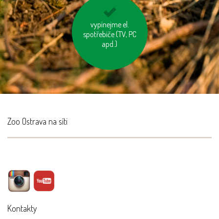
odevzdávejme
vypínejme el.
spotřebiče (TV, PC
vysloužilé
elektrospotřebiče do
apd.)
kontejnerů
Zoo Ostrava na síti
Kontakty