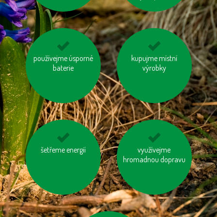
biologicky rozložitelný
používejme úsporné
používejme dobíjecí
kupujme místní
odpad kompostujme
baterie
výrobky
baterie
jezme naše ryby
šetřeme energií
nespalujme odpady
využívejme
hromadnou dopravu