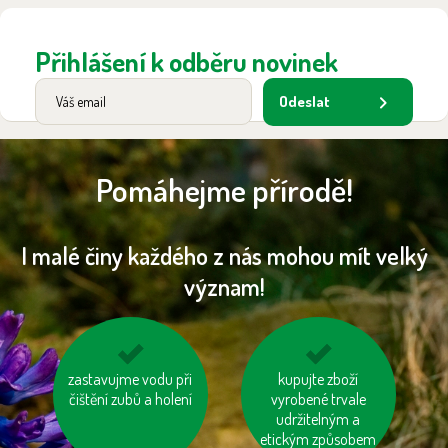
Přihlášení k odběru novinek
Odeslat
Pomáhejme přírodě!
I malé činy každého z nás mohou mít velký
význam!
zastavujme vodu při
zatepleme si dům
jezme sezónní
kupujte zboží
čištění zubů a holení
zeleninu a ovoce
vyrobené trvale
vypěstované v našem
udržitelným a
etickým způsobem
kraji