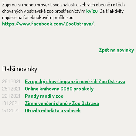
Zájemci si mohou prověřit své znalosti o zebrách obecně i o těch
chovaných v ostravské zoo prostřednictvím
kvízu
. Další aktivity
najdete na facebookovém profilu zoo:
https://www.facebook.com/ZooOstrava/
.
Zpět na novinky
Další novinky:
28.1.2021
Evropský chov šimpanzů nově řídí Zoo Ostrava
25.1.2021
Online knihovna CCBC pro školy
22.1.2021
Pandy randí v zoo
18.1.2021
Zimní venčení slonů v Zoo Ostrava
15.1.2021
Otužilá mláďata u valašek