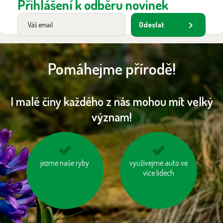
Přihlášení k odběru novinek
Odeslat
Pomáhejme přírodě!
I malé činy každého z nás mohou mít velký
význam!
jezme naše ryby
jezme sezónní
používejme dobíjecí
využívejme auto ve
zeleninu a ovoce
více lidech
baterie
vypěstované v našem
kraji