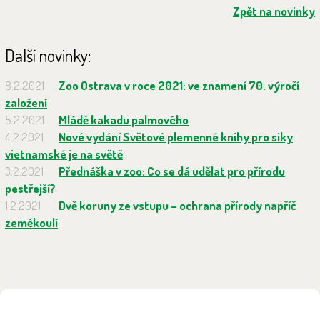
Zpět na novinky
Další novinky:
8.2.2021
Zoo Ostrava v roce 2021: ve znamení 70. výročí
založení
5.2.2021
Mládě kakadu palmového
4.2.2021
Nové vydání Světové plemenné knihy pro siky
vietnamské je na světě
3.2.2021
Přednáška v zoo: Co se dá udělat pro přírodu
pestřejší?
1.2.2021
Dvě koruny ze vstupu – ochrana přírody napříč
zeměkoulí