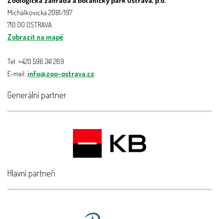
Zoologická zahrada a botanický park Ostrava, p.o.
Michálkovická 2081/197
710 00 OSTRAVA
Zobrazit na mapě
Tel: +420 596 241 269
E-mail:
info@zoo-ostrava.cz
Generální partner
Hlavní partneři