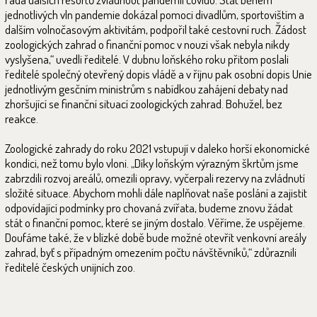
jednotlivých vln pandemie dokázal pomoci divadlům, sportovištím a
dalším volnočasovým aktivitám, podpořil také cestovní ruch. Žádost
zoologických zahrad o finanční pomoc v nouzi však nebyla nikdy
vyslyšena,“ uvedli ředitelé. V dubnu loňského roku přitom poslali
ředitelé společný otevřený dopis vládě a v říjnu pak osobní dopis Unie
jednotlivým gesčním ministrům s nabídkou zahájení debaty nad
zhoršující se finanční situací zoologických zahrad. Bohužel, bez
reakce.
Zoologické zahrady do roku 2021 vstupují v daleko horší ekonomické
kondici, než tomu bylo vloni. „Díky loňským výrazným škrtům jsme
zabrzdili rozvoj areálů, omezili opravy, vyčerpali rezervy na zvládnutí
složité situace. Abychom mohli dále naplňovat naše poslání a zajistit
odpovídající podmínky pro chovaná zvířata, budeme znovu žádat
stát o finanční pomoc, které se jiným dostalo. Věříme, že uspějeme.
Doufáme také, že v blízké době bude možné otevřít venkovní areály
zahrad, byť s případným omezením počtu návštěvníků,“ zdůraznili
ředitelé českých unijních zoo.