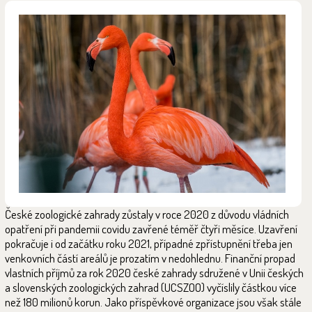
České zoologické zahrady zůstaly v roce 2020 z důvodu vládních
opatření při pandemii covidu zavřené téměř čtyři měsíce. Uzavření
pokračuje i od začátku roku 2021, případné zpřístupnění třeba jen
venkovních částí areálů je prozatím v nedohlednu. Finanční propad
vlastních příjmů za rok 2020 české zahrady sdružené v Unii českých
a slovenských zoologických zahrad (UCSZOO) vyčíslily částkou více
než 180 milionů korun. Jako příspěvkové organizace jsou však stále