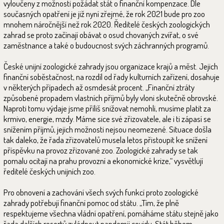
vyloučeny z možnosti požádat stát o finanční kompenzace. Dle
současných opatření je již nyní zřejmé, že rok 2021 bude pro zoo
mnohem náročnější než rok 2020. Ředitelé českých zoologických
zahrad se proto začínají obávat o osud chovaných zvířat, o své
zaměstnance a také o budoucnost svých záchranných programů.
České unijní zoologické zahrady jsou organizace krajů a měst. Jejich
finanční soběstačnost, na rozdíl od řady kulturních zařízení, dosahuje
v některých případech až osmdesát procent. „Finanční ztráty
způsobené propadem vlastních příjmů byly vloni skutečně obrovské.
Naproti tomu výdaje jsme příliš snižovat nemohli, musíme platit za
krmivo, energie, mzdy. Máme sice své zřizovatele, ale i ti zápasí se
snížením příjmů, jejich možnosti nejsou neomezené. Situace došla
tak daleko, že řada zřizovatelů musela letos přistoupit ke snížení
příspěvku na provoz zřizované zoo. Zoologické zahrady se tak
pomalu ocitají na prahu provozní a ekonomické krize,“ vysvětlují
ředitelé českých unijních zoo.
Pro obnovení a zachování všech svých funkcí proto zoologické
zahrady potřebují finanční pomoc od státu. „Tím, že plně
respektujeme všechna vládní opatření, pomáháme státu stejně jako
řada dalších resortů zvládnout pandemii covidu. Stát během