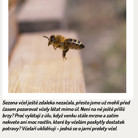
Sezona včel ještě zdaleka nezačala, přesto jsme už mohli před
časem pozorovat včely létat mimo úl. Není na ně ještě příliš
brzy? Proč vylétají z úlu, když venku stále mrzne a zatím
nekvete ani moc rostlin, které by včelám poskytly dostatek
potravy? Včelaři uklidňují – jedná se o jarní prolety včel.