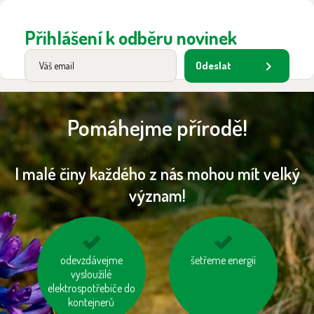
Přihlášení k odběru novinek
Odeslat
Pomáhejme přírodě!
I malé činy každého z nás mohou mít velký
význam!
odevzdávejme
nepřetápějme
nesviťme zbytečně
šetřeme energií
vysloužilé
místnosti
elektrospotřebiče do
kontejnerů