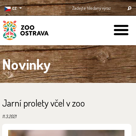
CZ
ZOO Ostrava
Novinky
Jarní prolety včel v zoo
11.3.2021