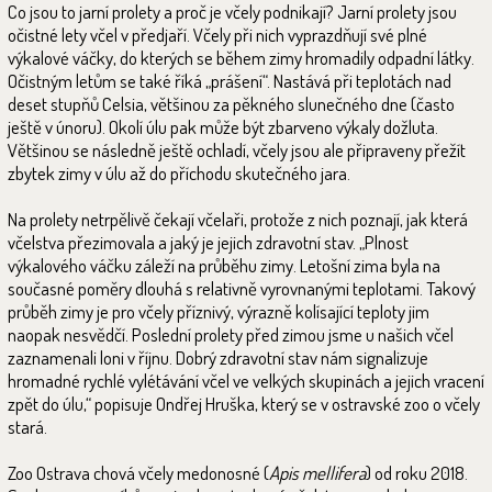
Co jsou to jarní prolety a proč je včely podnikají? Jarní prolety jsou
očistné lety včel v předjaří. Včely při nich vyprazdňují své plné
výkalové váčky, do kterých se během zimy hromadily odpadní látky.
Očistným letům se také říká „prášení“. Nastává při teplotách nad
deset stupňů Celsia, většinou za pěkného slunečného dne (často
ještě v únoru). Okolí úlu pak může být zbarveno výkaly dožluta.
Většinou se následně ještě ochladí, včely jsou ale připraveny přežít
zbytek zimy v úlu až do příchodu skutečného jara.
Na prolety netrpělivě čekají včelaři, protože z nich poznají, jak která
včelstva přezimovala a jaký je jejich zdravotní stav. „Plnost
výkalového váčku záleží na průběhu zimy. Letošní zima byla na
současné poměry dlouhá s relativně vyrovnanými teplotami. Takový
průběh zimy je pro včely příznivý, výrazně kolísající teploty jim
naopak nesvědčí. Poslední prolety před zimou jsme u našich včel
zaznamenali loni v říjnu. Dobrý zdravotní stav nám signalizuje
hromadné rychlé vylétávání včel ve velkých skupinách a jejich vracení
zpět do úlu,“ popisuje Ondřej Hruška, který se v ostravské zoo o včely
stará.
Zoo Ostrava chová včely medonosné (
Apis mellifera
) od roku 2018.