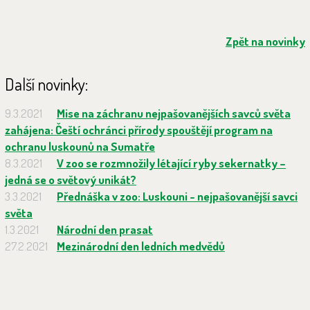
Zpět na novinky
Další novinky:
9.3.2021
Mise na záchranu nejpašovanějších savců světa
zahájena: Čeští ochránci přírody spouštějí program na
ochranu luskounů na Sumatře
8.3.2021
V zoo se rozmnožily létající ryby sekernatky –
jedná se o světový unikát?
3.3.2021
Přednáška v zoo: Luskouni - nejpašovanější savci
světa
1.3.2021
Národní den prasat
27.2.2021
Mezinárodní den ledních medvědů