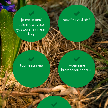
používejme dobíjecí
jezme sezónní
nesviťme zbytečně
jezděme na kole
zeleninu a ovoce
baterie
vypěstované v našem
kraji
používejme výrobky z
topme správně
jezme naše ryby
využívejme
recyklovaných
hromadnou dopravu
materiálů