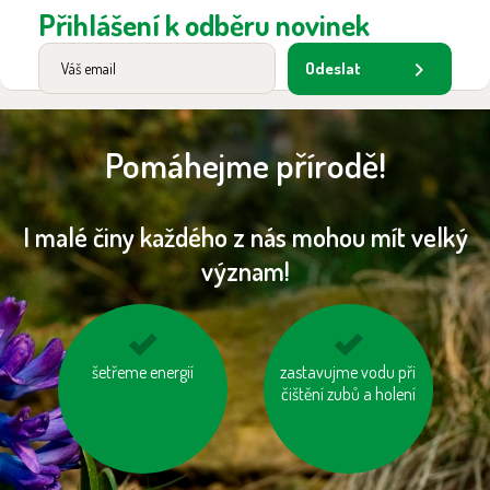
Přihlášení k odběru novinek
Odeslat
Pomáhejme přírodě!
I malé činy každého z nás mohou mít velký
význam!
šetřeme energií
mějme u auta
zastavujme vodu při
vyhněme se
správně nafouknutá
čištění zubů a holení
výrobkům ve
kola
zbytečných obalech