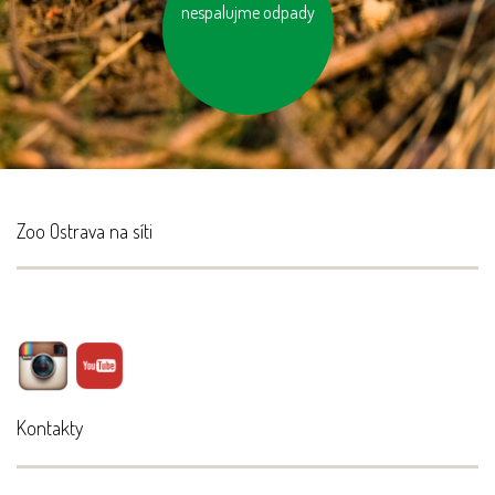
vzniklý odpad třiďme
nespalujme odpady
Zoo Ostrava na síti
Kontakty