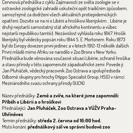
Červnová přednáška z cyklu Zajímavosti ze světa zoologie se v
ostravské zoologické zahradě uskuteční opět tradičním způsobem,
samozřejmě za dodržení všech aktuálních protiepidemických
opatření. Dozvíte se na ní o Libérii a hrošíkovi liberijském… Libérie je
druhý nejstarší samostatný stát afrického kontinentu a vůbec
nejstarší republikou tamtéž. Nezávislost vyhlásila roku 1847. Hrošík
liberijský byl vědecky popsán roku 1844 S. E. Mortonem. Roku 1873
byl do Evropy dovezen první jedinec a v letech 1912-13 několik dalších.
První mládě mimo Afriku se narodilo v Zoo Bronx v New Yorku.
Přednáška bude věnována současné situaci Libérie, ochraně hrošíka
a stavu přírody v této zapomenuté západoafrické zemi. Povede ji
Jan Pluháček, vědecký pracovník Zoo Ostrava a spolupředseda
Odborné skupiny pro hrochy (Hippo Specialist Group, HSG) v rámci
Mezinárodního svazu ochrany přírody (IUCN).
Název přednášky:
Země a zvíře, na které jsme zapomněli:
Příběh o Libérii a o hrošíkovi
Přednášející:
Jan Pluháček, Zoo Ostrava a VÚŽV Praha-
Uhříněves
Termín přednášky:
středa 2. června od 16:00 hod.
Místo konání:
přednáškový sál ve správní budově zoo