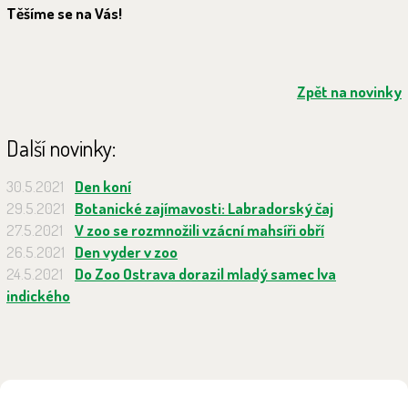
Těšíme se na Vás!
Zpět na novinky
Další novinky:
30.5.2021
Den koní
29.5.2021
Botanické zajímavosti: Labradorský čaj
27.5.2021
V zoo se rozmnožili vzácní mahsíři obří
26.5.2021
Den vyder v zoo
24.5.2021
Do Zoo Ostrava dorazil mladý samec lva
indického