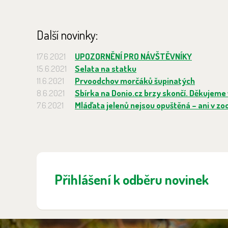
Další novinky:
17.6.2021
UPOZORNĚNÍ PRO NÁVŠTĚVNÍKY
15.6.2021
Selata na statku
11.6.2021
Prvoodchov morčáků šupinatých
8.6.2021
Sbírka na Donio.cz brzy skončí. Děkujeme v
7.6.2021
Mláďata jelenů nejsou opuštěná – ani v zoo,
Přihlášení k odběru novinek