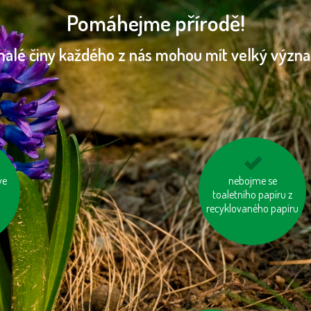
Pomáhejme přírodě!
malé činy každého z nás mohou mít velký význ
ve
tiskněme na
nebojme se
toaletního papíru z
recyklovaný papír
recyklovaného papíru