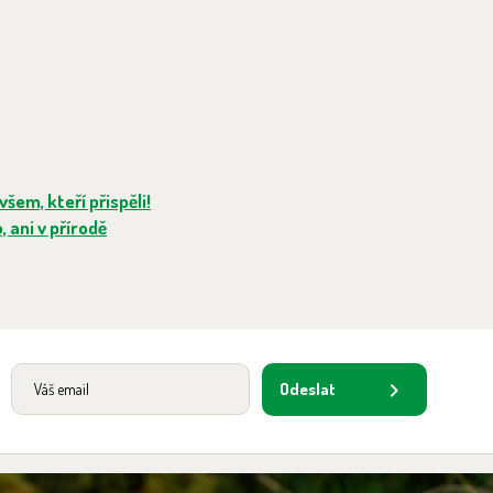
šem, kteří přispěli!
 ani v přírodě
Odeslat