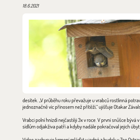
18.6.2021
desítek. „V průběhu roku převažuje u vrabců rostlinná pot
jednoznačně víc přínosem než přítěží,“ ujišťuje Otakar Zával
Vrabci polní hnízdí nejčastěji 3x v roce. V první snůšce bývá v
sídlům odjakživa patří a kdyby nadále pokračoval jejich úbyt
Video zachycuje krmení mláďat v jedné z budek v Zoo Ostrava