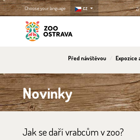
Choose your language
CZ
Zř
ZOO Ostrava
Před návštěvou
Expozice a
Novinky
Jak se daří vrabcům v zoo?