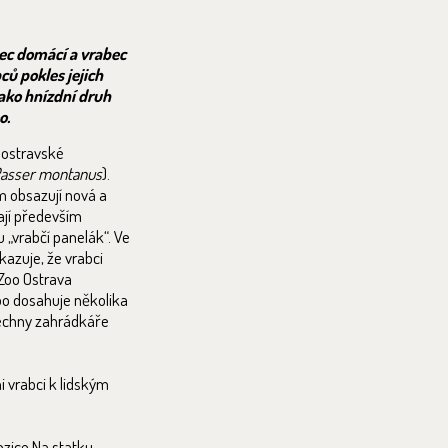
ec domácí a vrabec
ců pokles jejich
jako hnízdní druh
o.
u ostravské
asser montanus
).
m obsazují nová a
ají především
 „vrabčí panelák“. Ve
kazuje, že vrabci
 Zoo Ostrava
zoo dosahuje několika
šechny zahrádkáře
ni vrabci k lidským
ozice Na statku.