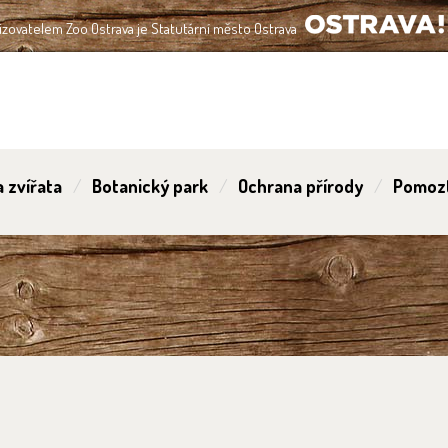
izovatelem Zoo Ostrava je Statutární město Ostrava
OSTRAVA!!!
 zvířata
Botanický park
Ochrana přírody
Pomoz