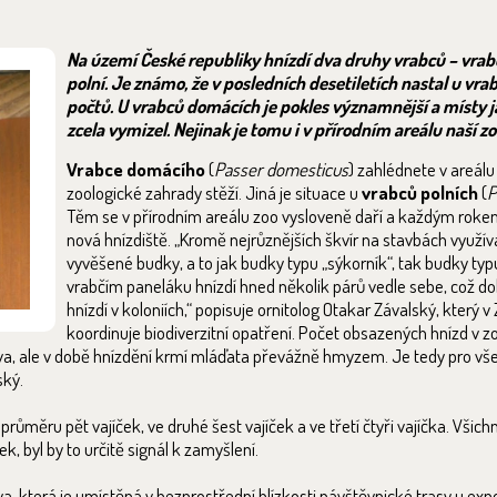
Na území České republiky hnízdí dva druhy vrabců – vrab
polní. Je známo, že v posledních desetiletích nastal u vrab
počtů. U vrabců domácích je pokles významnější a místy 
zcela vymizel. Nejinak je tomu i v přírodním areálu naší zo
Vrabce domácího
(
Passer domesticus
) zahlédnete v areál
zoologické zahrady stěží. Jiná je situace u
vrabců polních
(
P
Těm se v přírodním areálu zoo vysloveně daří a každým roke
nová hnízdiště. „Kromě nejrůznějších škvír na stavbách využív
vyvěšené budky, a to jak budky typu „sýkorník“, tak budky typu
vrabčím paneláku hnízdí hned několik párů vedle sebe, což do
hnízdí v koloniích,“ popisuje ornitolog Otakar Závalský, který v
koordinuje biodiverzitní opatření. Počet obsazených hnízd v 
rava, ale v době hnízdění krmí mláďata převážně hmyzem. Je tedy pro v
ský.
 průměru pět vajíček, ve druhé šest vajíček a ve třetí čtyři vajíčka. Všich
ek, byl by to určitě signál k zamyšlení.
, která je umístěná v bezprostřední blízkosti návštěvnické trasy u exp