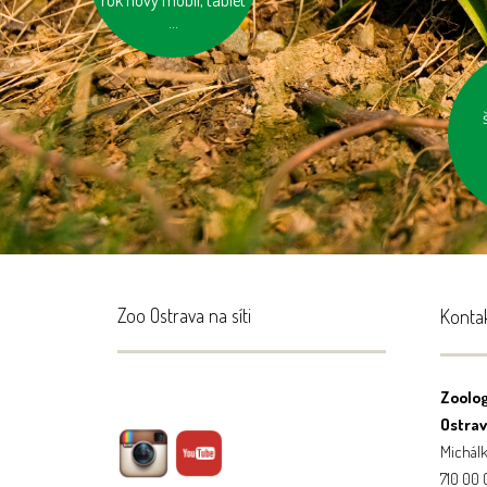
rok nový mobil, tablet
kola
...
z
Zoo Ostrava na síti
Konta
Zoolog
Ostrava
Michálk
710 00