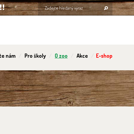
te nám
Pro školy
O zoo
Akce
E-shop