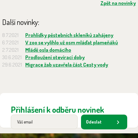
Zpět na novinky
Další novinky:
8.7.2021
Prohlídky pěstebních skleníků zahájeny
6.7.2021
V zoo se vylíhlo už osm mláďat plameňáků
2.7.2021
Mládě osla domácího
30.6.2021
Prodloužení otevírací doby
29.6.2021
Migrace žab uzavřela část Cesty vody
Přihlášení k odběru novinek
Odeslat