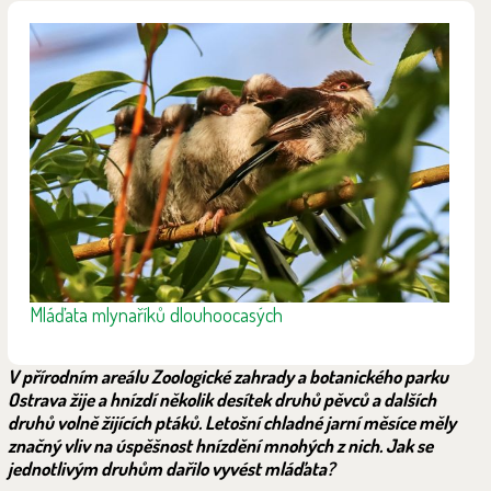
Mláďata mlynaříků dlouhoocasých
V přírodním areálu Zoologické zahrady a botanického parku
Ostrava žije a hnízdí několik desítek druhů pěvců a dalších
druhů volně žijících ptáků. Letošní chladné jarní měsíce měly
značný vliv na úspěšnost hnízdění mnohých z nich. Jak se
jednotlivým druhům dařilo vyvést mláďata?