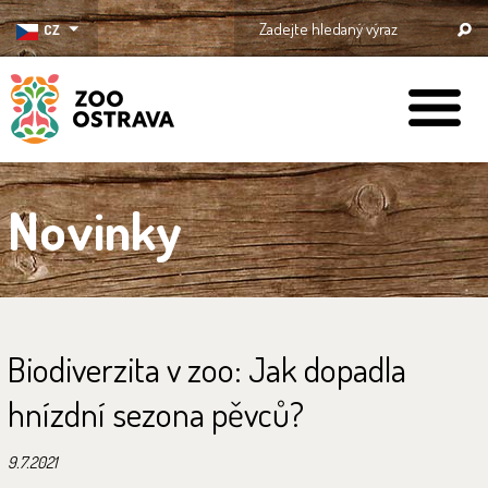
CZ
ZOO Ostrava
Novinky
Biodiverzita v zoo: Jak dopadla
hnízdní sezona pěvců?
9.7.2021