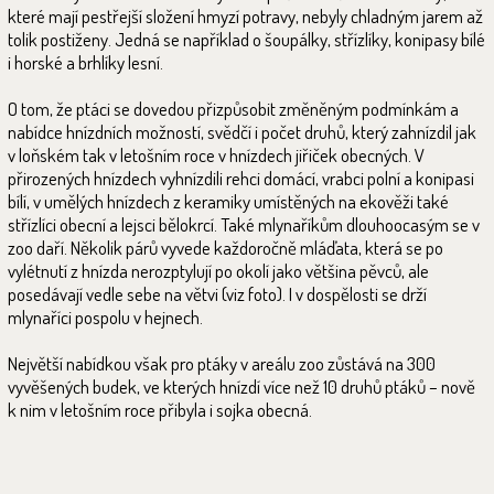
které mají pestřejší složení hmyzí potravy, nebyly chladným jarem až
tolik postiženy. Jedná se například o šoupálky, střízlíky, konipasy bílé
i horské a brhlíky lesní.
O tom, že ptáci se dovedou přizpůsobit změněným podmínkám a
nabídce hnízdních možností, svědčí i počet druhů, který zahnízdil jak
v loňském tak v letošním roce v hnízdech jiřiček obecných. V
přirozených hnízdech vyhnízdili rehci domácí, vrabci polní a konipasi
bílí, v umělých hnízdech z keramiky umístěných na ekověži také
střízlíci obecní a lejsci bělokrcí. Také mlynaříkům dlouhoocasým se v
zoo daří. Několik párů vyvede každoročně mláďata, která se po
vylétnutí z hnízda nerozptylují po okolí jako většina pěvců, ale
posedávají vedle sebe na větvi (viz foto). I v dospělosti se drží
mlynaříci pospolu v hejnech.
Největší nabídkou však pro ptáky v areálu zoo zůstává na 300
vyvěšených budek, ve kterých hnízdí více než 10 druhů ptáků – nově
k nim v letošním roce přibyla i sojka obecná.