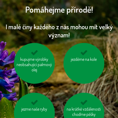
Pomáhejme přírodě!
I malé činy každého z nás mohou mít velký
význam!
kupujeme dřevěný
kupujme výrobky
nespalujme odpady
jezděme na kole
neobsahující palmový
nábytek s logem FSC
olej
vzniklý odpad třiďme
jezme naše ryby
na krátké vzdálenosti
zatepleme si dům
choďme pěšky