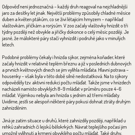
Odpověď není jednoznačná – každý druh reagoval na nejchladnější
jaro za desítky let jinak. Největší problémy způsobily chladné měsíce
duben a květen ptákům, co se živí létajícím hmyzem – například
vlaštovkám, jiřičkám a rorýsům. V zoo začaly vlaštovky hnízdit o tři
týdny později než obvykle a jiřičky dokonce o celý měsíc později. Je
jasné, že málokteré páry stačí vyhnízdit i podruhé jako v minulých
letech.
Podobné problémy čekaly i hnízda sýkor, zejména koňader, které
začaly hnízdit v relativně teplém březnu a již v posledních dubnových
a prvních květnových dnech se jim vylíhla mláďata. Hlavní potrava –
housenky – však byla v této době silně nedostatková. Na to sýkory
odpověděly tzv. aktivní redukcí počtu mláďat. Takže jsme v hnízdech
nacházeli namísto obvyklých 8–9 mláďat v průměru pouze 4–6
mláďat. Výjimkou nebyla ani hnízda s jedním až třemi mláďaty.
Uvidíme, jestli se alespoň některé páry pokusí dohnat ztráty druhým
zahnízděním.
Jiná je zatím situace u druhů, které zahnízdily později, například u
rehků zahradních či lejsků bělokrkých. Návrat teplejšího počasí jim
umožnil vylíhnutí a krmení obvyklého počtu mláďat. Také druhy,