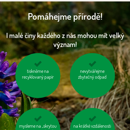
Pomáhejme přírodě!
I malé činy každého z nás mohou mít velký
význam!
jezděme na kole
tiskněme na
mějme u auta
nevytvářejme
recyklovaný papír
správně nafouknutá
zbytečný odpad
kola
mysleme na „skrytou
využívejme auto ve
na krátké vzdálenosti
používejme prací a