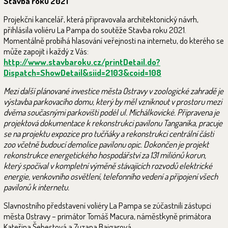
Stavba roku 2021
Projekční kancelář, která připravovala architektonický návrh,
přihlásila voliéru La Pampa do soutěže Stavba roku 2021.
Momentálně probíhá hlasování veřejnosti na internetu, do kterého se
může zapojit i každý z Vás:
http://www.stavbaroku.cz/printDetail.do?
Dispatch=ShowDetail&siid=2103&coid=108
Mezi další plánované investice města Ostravy v zoologické zahradě je
výstavba parkovacího domu, který by měl vzniknout v prostoru mezi
dvěma současnými parkovišti podél ul. Michálkovické. Připravena je
projektová dokumentace k rekonstrukci pavilonu Tanganika, pracuje
se na projektu expozice pro tučňáky a rekonstrukci centrální části
zoo včetně budoucí demolice pavilonu opic. Dokončen je projekt
rekonstrukce energetického hospodářství za 131 miliónů korun,
který spočíval v kompletní výměně stávajících rozvodů elektrické
energie, venkovního osvětlení, telefonního vedení a připojení všech
pavilonů k internetu.
Slavnostního představení voliéry La Pampa se zúčastnili zástupci
města Ostravy – primátor Tomáš Macura, náměstkyně primátora
Kateřina Šebestová a Zuzana Bajgarová.