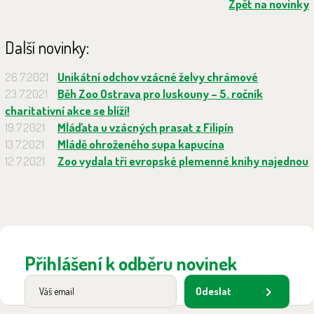
Zpět na novinky
Další novinky:
26.7.2021
Unikátní odchov vzácné želvy chrámové
23.7.2021
Běh Zoo Ostrava pro luskouny – 5. ročník
charitativní akce se blíží!
19.7.2021
Mláďata u vzácných prasat z Filipín
13.7.2021
Mládě ohroženého supa kapucína
12.7.2021
Zoo vydala tři evropské plemenné knihy najednou
Přihlášení k odběru novinek
Odeslat