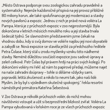
„Město Ostrava podporuje svou zoologickou zahradu pravidelně a
systematicky. Nejenže každoročně přispívá na její provoz přibližně
80 miliony korun, ale také spolufinancuje její modernizaci a stavby
nových pavilonů a expozic. Jednou z nich je právě nová voliéra La
Pampa, která je z průchozích expozic v zoo nejprostornější. Byla
dokončena v letních měsících minulého roku a její stavba trvala
šedesát týdnů. Se slavnostním představením jsme čekali na
vhodnou dobu, kdy si svůj domov ve voliéře najdou její noví obyvatelé
a zabydlí se. Nová expozice se stavěla ještě za předchozího ředitele
Petra Čolase, který stál u zrodu myšlenky vzniku této nádherné
stavby. Neméně důležitou součástí expozice jsou sadové úpravy a
zeleň celkově. Petr Čolas byl právem hrdý na práci svých kolegů. Po
dokončení voliéry mi řekl: až nám to papírově předají, můžeme najet
na naše zahradní doúpravy – tohle si děláme vždycky sami,
popravdě, letitá zkušenost a nikdo to neumí tak, jako naši lidé.
Myslím, že by byl s výsledkem skutečně spokojený,“ řekla resortní
náměstkyně primátora Kateřina Šebestová.
V Zoo Ostrava je několik průchozích voliér, do nichž mohou
návštěvníci vstoupit a užít si bezprostřední blízkost zvířat. Voliéra La
Pampa vybudovaná v loňském roce je ze všech průchozích expozic