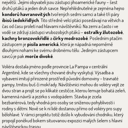
největší. Jejími obyvateli jsou zástupci jihoamerické fauny – šest
druhů ptáků a jeden druh savce. Nepřehlédnutelné je zejména hejno
kondorů havranovitých
tvořených sedmi samci a také tři páry
ibisů
šedokřídlých
. Tito středně velcí ptáci posedávají na větvích a
čas od času proletí nad hlavami návštěvníků. Na zemi a často i ve
vodě se zdržují zástupci vrubozobých ptáků –
ostralky žlutozobé
,
kachny bronzovokřídlé
a
čírky modrozobé
. Posledním ptačím
zástupcem je
pisila americká
, která je nápadná nepoměrně
dlouhými nohami ke svému drobnému tělu. Jediným zástupcem
savců je pak
morče divoké
.
Voliéra dostala jméno podle provincie La Pampa v centrální
Argentině, kde se všechny chované druhy vyskytují. Výsadba a
vybavení imitují přirozené prostředí původní domoviny – travnaté
pampy, trnitou buš či mokřady. Návštěvníci mohou do voliéry vejít ze
dvou stran a projít se po klikaté cestičce, kterou lemuje bohatá zeleň,
kamenná návrší a jezírko s vodopádem. Stavba je zcela
bezbariérová, tedy vhodná pro osoby se sníženou pohyblivostí i
rodiny s dětmi. Nově se k ní lidé dostanou přímo od voliéry pro supy
bělohlavé. V rámci projektu totiž došlo k vybudování chodníku, který
propojil poněkud bokem situovanou expozici malých šelem s hlavní
návštěvnickou trasou.