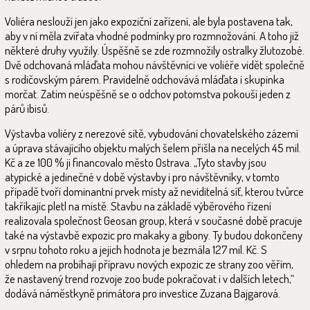
Voliéra neslouží jen jako expoziční zařízení, ale byla postavena tak,
aby v ní měla zvířata vhodné podmínky pro rozmnožování. A toho již
některé druhy využily. Úspěšně se zde rozmnožily ostralky žlutozobé.
Dvě odchovaná mláďata mohou návštěvníci ve voliéře vidět společně
s rodičovským párem. Pravidelně odchovává mláďata i skupinka
morčat. Zatím neúspěšně se o odchov potomstva pokouší jeden z
párů ibisů.
Výstavba voliéry z nerezové sítě, vybudování chovatelského zázemí
a úprava stávajícího objektu malých šelem přišla na necelých 45 mil.
Kč a ze 100 % ji financovalo město Ostrava. „Tyto stavby jsou
atypické a jedinečné v době výstavby i pro návštěvníky, v tomto
případě tvoří dominantní prvek místy až neviditelná síť, kterou tvůrce
takříkajíc pletl na místě. Stavbu na základě výběrového řízení
realizovala společnost Geosan group, která v současné době pracuje
také na výstavbě expozic pro makaky a gibony. Ty budou dokončeny
v srpnu tohoto roku a jejich hodnota je bezmála 127 mil. Kč. S
ohledem na probíhají přípravu nových expozic ze strany zoo věřím,
že nastavený trend rozvoje zoo bude pokračovat i v dalších letech,“
dodává náměstkyně primátora pro investice Zuzana Bajgarová.