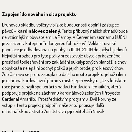
Zapojení do nového in situ projektu
Druhovou skladbu voliéry v blízké budoucnosti doplní i zástupce
pěvců –
kardinálovec zelený
. Tento příbuzný našich strnadů bude
nejvzácnějším obyvatelem La Pampy. V Červeném seznamu (IUCN)
je zařazen v kategorii Endangered (ohrožený). Velikost divoké
populace je odhadována na pouhých 1000–2000 dospělých jedinců.
Největší hrozbou pro tyto ptáky představuje úbytek přirozeného
prostředí (odlesňování pro zakládání eukalyptových plantáží a chov
dobytka) a nelegální odchyt ptáků a jejich prodej pro klecový chov.
Zoo Ostrava se proto zapojila do dalšího in situ projektu, jehož cílem
je ochrana kardinálovců přímo v místě jejich výskytu. „Už v loňském
roce jsme zahájili spolupráci s nadací Fundación Temaikèn, která
podporuje projekt na záchranu kardinálovců zelených (Proyecto
Cardenal Amarillo). Prostřednictvím programu „Dvě koruny ze
vstupu“ tento projekt podpoří i naše zoo,“ popisuje další
ochranářskou aktivitu Zoo Ostrava její ředitel Jiří Novák.