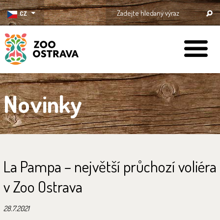
CZ
ZOO Ostrava
Novinky
La Pampa – největší průchozí voliéra
v Zoo Ostrava
28.7.2021