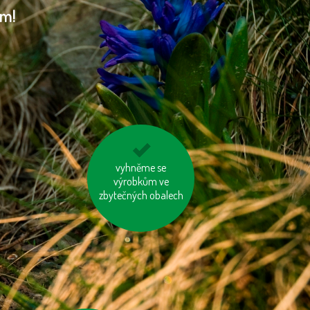
am!
nosme vlastní tašku
vyhněme se
výrobkům ve
na nákup
zbytečných obalech