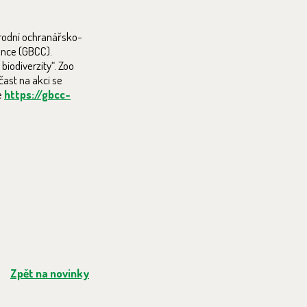
árodní ochranářsko-
ence (GBCC).
biodiverzity“. Zoo
čast na akci se
e
https://gbcc-
Zpět na novinky