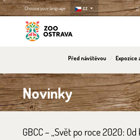
Choose your language
CZ
Zř
ZOO Ostrava
Před návštěvou
Expozice a
Novinky
GBCC – „Svět po roce 2020: Od k