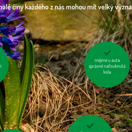
malé činy každého z nás mohou mít velký význ
y z
nesviťme zbytečně
mějme u auta
r
správně nafouknutá
kola