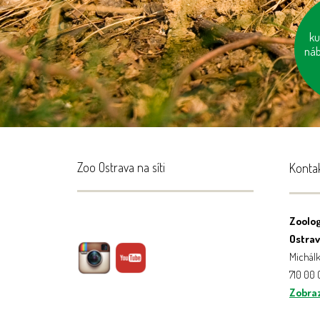
ku
náb
Zoo Ostrava na síti
Konta
Zoolog
Ostrava
Michálk
710 00
Zobraz