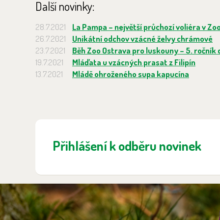
Další novinky:
28.7.2021
La Pampa – největší průchozí voliéra v Zo
26.7.2021
Unikátní odchov vzácné želvy chrámové
23.7.2021
Běh Zoo Ostrava pro luskouny – 5. ročník ch
19.7.2021
Mláďata u vzácných prasat z Filipín
13.7.2021
Mládě ohroženého supa kapucína
Přihlášení k odběru novinek