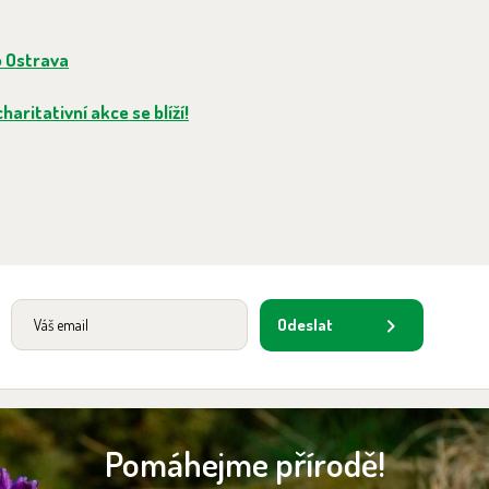
o Ostrava
aritativní akce se blíží!
Odeslat
Pomáhejme přírodě!