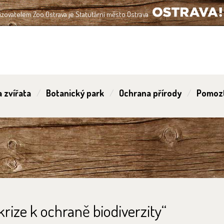
izovatelem Zoo Ostrava je Statutární město Ostrava
OSTRAVA!!!
 zvířata
Botanický park
Ochrana přírody
Pomoz
rize k ochraně biodiverzity“