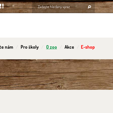
te nám
Pro školy
O zoo
Akce
E-shop