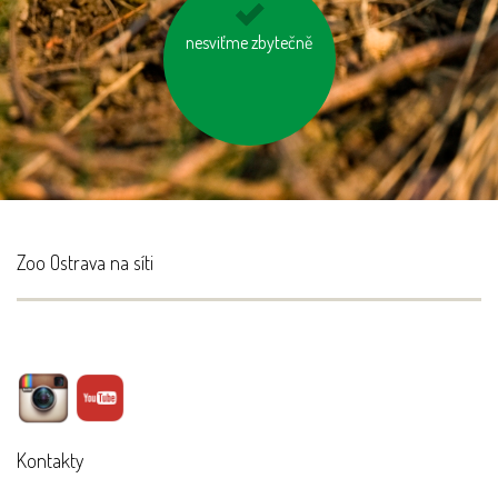
nesviťme zbytečně
zatepleme si dům
Zoo Ostrava na síti
Kontakty