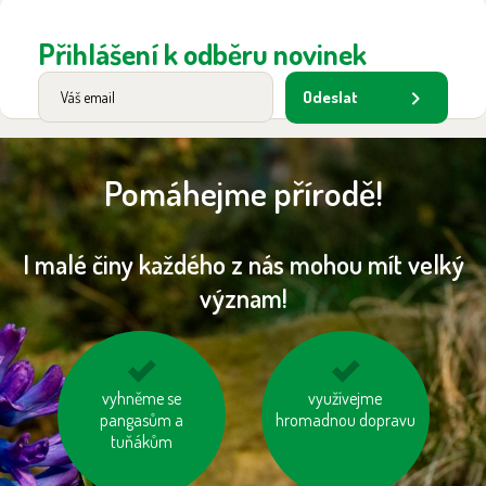
Přihlášení k odběru novinek
Odeslat
Pomáhejme přírodě!
I malé činy každého z nás mohou mít velký
význam!
topme správně
vyhněme se
využívejme auto ve
využívejme
pangasům a
hromadnou dopravu
více lidech
tuňákům