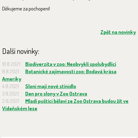
Děkujeme za pochopení!
Zpět na novinky
Další novinky:
10.8.2021
Biodiverzita v zoo: Neobvyklí spolubydlící
8.8.2021
Botanické zajímavosti zoo: Bodavá krása
Ameriky
4.8.2021
Sloni mají nové stínidlo
3.8.2021
Den pro slony v Zoo Ostrava
2.8.2021
Mladí puštíci bělaví ze Zoo Ostrava budou žít ve
Vídeňském lese