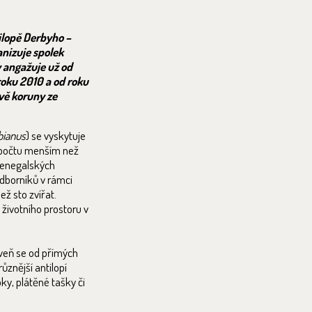
ilopě Derbyho –
anizuje spolek
y angažuje už od
roku 2010 a od roku
vě koruny ze
bianus
) se vyskytuje
 počtu menším než
 senegalských
dborníků v rámci
ž sto zvířat.
životního prostoru v
oveň se od přímých
ůznější antilopí
ky, plátěné tašky či