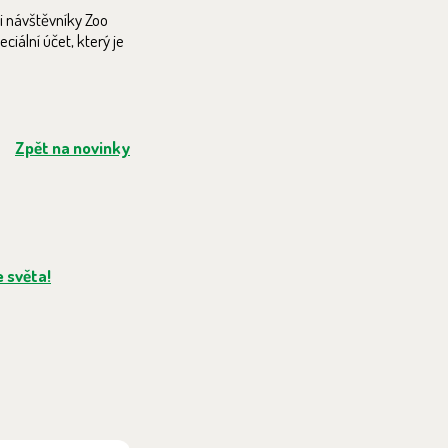
i návštěvníky Zoo
iální účet, který je
Zpět na novinky
 světa!