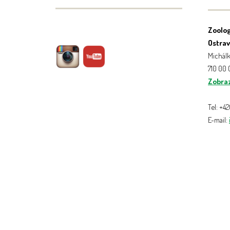
Zoolog
Ostrava
Michálk
710 00
Zobraz
Tel: +4
E-mail: