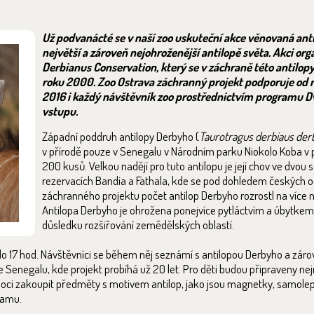
Už podvanácté se v naší zoo uskuteční akce věnovaná ant
největší a zároveň nejohroženější antilopě světa. Akci org
Derbianus Conservation, který se v záchraně této antilop
roku 2000. Zoo Ostrava záchranný projekt podporuje od 
2016 i každý návštěvník zoo prostřednictvím programu D
vstupu.
Západní poddruh antilopy Derbyho (
Taurotragus derbiaus der
v přírodě pouze v Senegalu v Národním parku Niokolo Koba v
200 kusů. Velkou nadějí pro tuto antilopu je její chov ve dvou
rezervacích Bandia a Fathala, kde se pod dohledem českých o
záchranného projektu počet antilop Derbyho rozrostl na více ne
Antilopa Derbyho je ohrožena ponejvíce pytláctvím a úbytkem 
důsledku rozšiřování zemědělských oblastí.
do 17 hod. Návštěvníci se během něj seznámí s antilopou Derbyho a zár
Senegalu, kde projekt probíhá už 20 let. Pro děti budou připraveny nejr
 moci zakoupit předměty s motivem antilop, jako jsou magnetky, samolep
ramu.