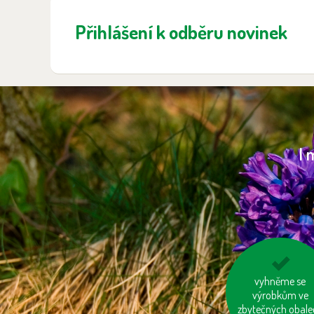
Přihlášení k odběru novinek
I 
kupujte zboží
vyhněme se
vyrobené trvale
výrobkům ve
zbytečných obale
udržitelným a