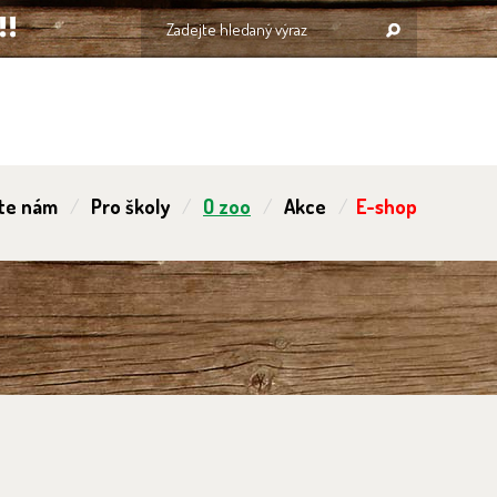
te nám
Pro školy
O zoo
Akce
E-shop