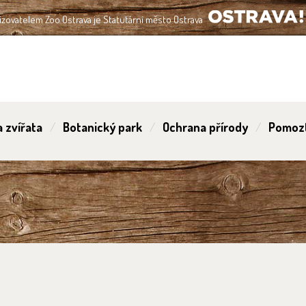
izovatelem Zoo Ostrava je Statutární město Ostrava
OSTRAVA!!!
 zvířata
Botanický park
Ochrana přírody
Pomoz