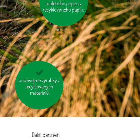
toaletního papíru z
recyklovaného papíru
choďme po schodech,
používejme výrobky z
nejezděme výtahem
recyklovaných
materiálů
Další partneři