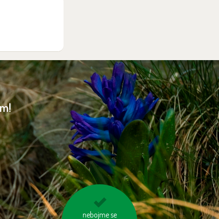
am!
vzniklý odpad třiďme
nebojme se