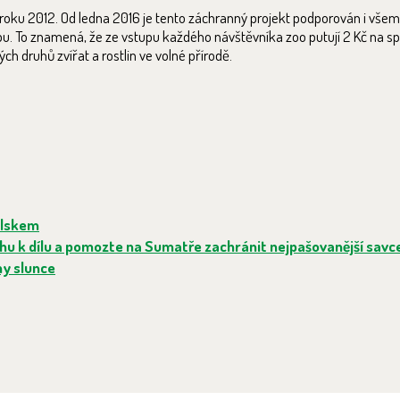
roku 2012. Od ledna 2016 je tento záchranný projekt podporován i všem
. To znamená, že ze vstupu každého návštěvníka zoo putují 2 Kč na spec
h druhů zvířat a rostlin ve volné přírodě.
ělskem
hu k dílu a pomozte na Sumatře zachránit nejpašovanější savce
ny slunce