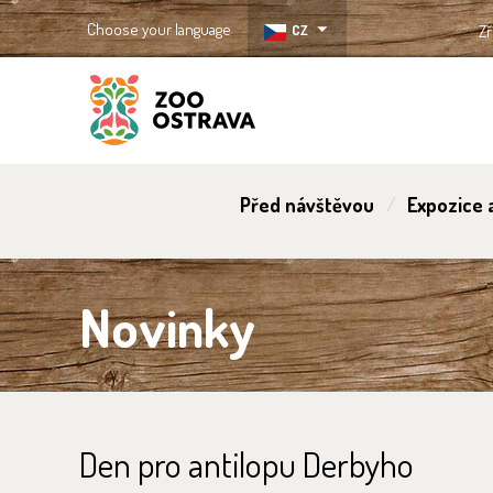
Choose your language
CZ
Zř
ZOO Ostrava
Před návštěvou
Expozice a
Novinky
Den pro antilopu Derbyho