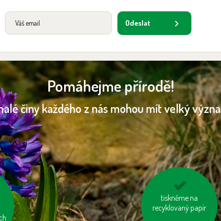
Odeslat
Pomáhejme přírodě!
malé činy každého z nás mohou mít velký význ
zastavujme vodu při
tiskněme na
čištění zubů a holení
recyklovaný papír
ch