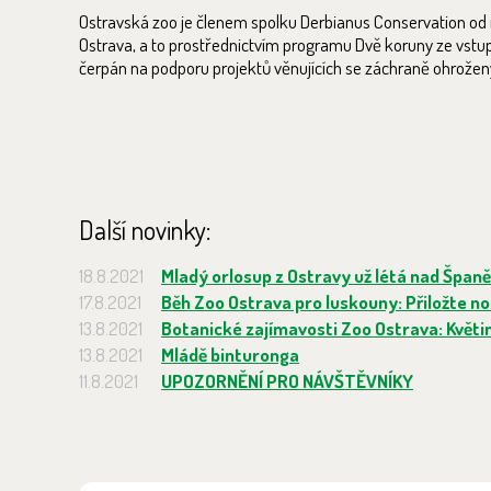
Ostravská zoo je členem spolku Derbianus Conservation od 
Ostrava, a to prostřednictvím programu Dvě koruny ze vstupu
čerpán na podporu projektů věnujících se záchraně ohroženýc
Další novinky:
18.8.2021
Mladý orlosup z Ostravy už létá nad Špan
17.8.2021
Běh Zoo Ostrava pro luskouny: Přiložte no
13.8.2021
Botanické zajímavosti Zoo Ostrava: Květi
13.8.2021
Mládě binturonga
11.8.2021
UPOZORNĚNÍ PRO NÁVŠTĚVNÍKY