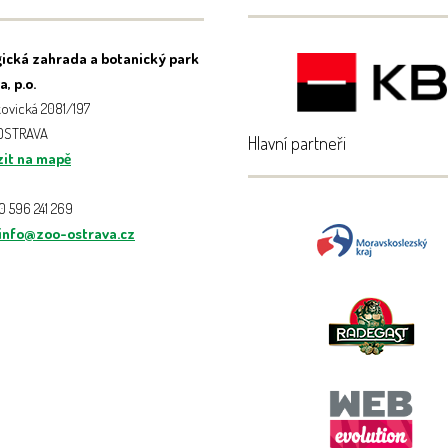
ická zahrada a botanický park
, p.o.
ovická 2081/197
 OSTRAVA
Hlavní partneři
it na mapě
20 596 241 269
info@zoo-ostrava.cz