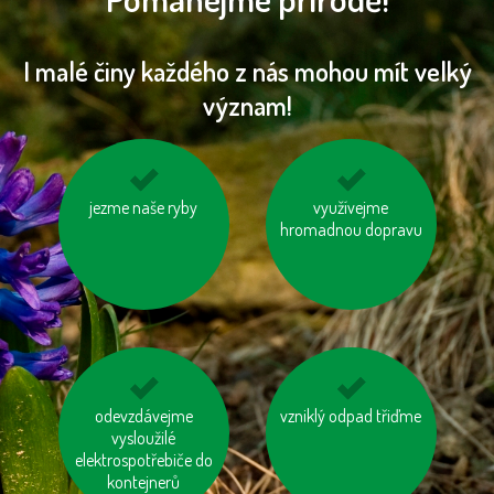
I malé činy každého z nás mohou mít velký
význam!
jezme naše ryby
šetřeme vodou
šetřeme energií
využívejme
hromadnou dopravu
nenechávejme je
odevzdávejme
na krátké vzdálenosti
vzniklý odpad třiďme
zapnuté ani v režimu
vysloužilé
choďme pěšky
elektrospotřebiče do
„Standby“
kontejnerů