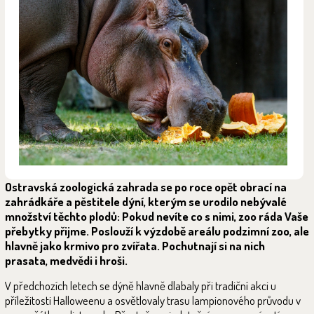
Ostravská zoologická zahrada se po roce opět obrací na
zahrádkáře a pěstitele dýní, kterým se urodilo nebývalé
množství těchto plodů: Pokud nevíte co s nimi, zoo ráda Vaše
přebytky přijme. Poslouží k výzdobě areálu podzimní zoo, ale
hlavně jako krmivo pro zvířata. Pochutnají si na nich
prasata, medvědi i hroši.
V předchozích letech se dýně hlavně dlabaly při tradiční akci u
příležitosti Halloweenu a osvětlovaly trasu lampionového průvodu v