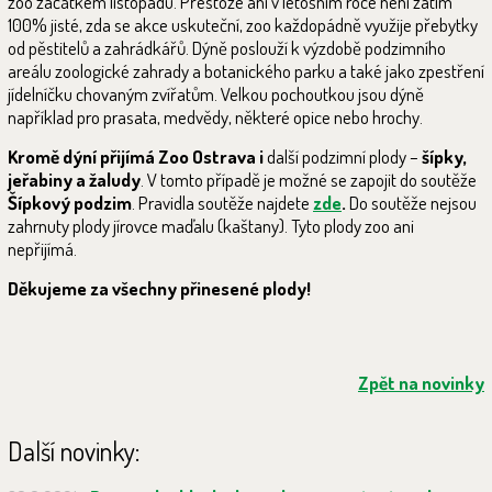
zoo začátkem listopadu. Přestože ani v letošním roce není zatím
100% jisté, zda se akce uskuteční, zoo každopádně využije přebytky
od pěstitelů a zahrádkářů. Dýně poslouží k výzdobě podzimního
areálu zoologické zahrady a botanického parku a také jako zpestření
jídelníčku chovaným zvířatům. Velkou pochoutkou jsou dýně
například pro prasata, medvědy, některé opice nebo hrochy.
Kromě dýní přijímá Zoo
Ostrava i
další podzimní plody –
šípky,
jeřabiny a žaludy
. V tomto případě je možné se zapojit do soutěže
Šípkový podzim
. Pravidla soutěže najdete
zde
.
Do soutěže nejsou
zahrnuty plody jírovce maďalu (kaštany). Tyto plody zoo ani
nepřijímá.
Děkujeme za všechny přinesené plody!
Zpět na novinky
Další novinky: