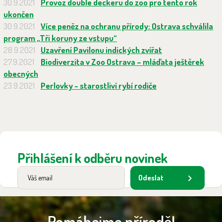
30.9.2021
Provoz double deckeru do zoo pro tento rok
ukončen
30.9.2021
Více peněz na ochranu přírody: Ostrava schválila
program „Tři koruny ze vstupu“
28.9.2021
Uzavření Pavilonu indických zvířat
27.9.2021
Biodiverzita v Zoo Ostrava – mláďata ještěrek
obecných
23.9.2021
Perlovky - starostliví rybí rodiče
Přihlášení k odběru novinek
Odeslat
Pomáhejme přírodě!