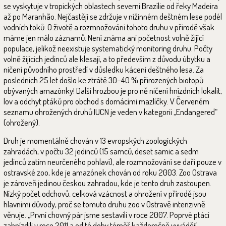
se vyskytuje v tropických oblastech severní Brazílie od řeky Madeira
až po Maranhão. Nejčastěji se zdržuje v nížinném deštném lese podél
vodních toků. O životě a rozmnožování tohoto druhu v přírodě však
máme jen málo záznamů. Není známa ani početnost volně žijící
populace, jelikož neexistuje systematický monitoring druhu. Počty
volně žijících jedinců ale klesají, a to především z důvodu úbytku a
ničení původního prostředí v důsledku kácení deštného lesa. Za
posledních 25 let došlo ke ztrátě 30–40 % přirozených biotopů
obývaných amazónky! Další hrozbou je pro ně ničení hnízdních lokalit,
lov a odchyt ptáků pro obchod s domácími mazlíčky. V Červeném
seznamu ohrožených druhů IUCN je veden v kategorii „Endangered“
(ohrožený).
Druh je momentálně chován v 13 evropských zoologických
zahradách, v počtu 32 jedinců (15 samců, deset samic a sedm
jedinců zatím neurčeného pohlaví), ale rozmnožování se daří pouze v
ostravské zoo, kde je amazónek chován od roku 2003. Zoo Ostrava
je zároveň jedinou českou zahradou, kde je tento druh zastoupen.
Nízký počet odchovů, celková vzácnost a ohrožení v přírodě jsou
hlavními důvody, proč se tomuto druhu zoo v Ostravě intenzivně
věnuje. „První chovný pár jsme sestavili v roce 2007. Poprvé ptáci
zahnízdili v roce 2011 a od té doby téměř každoročně vyvádějí