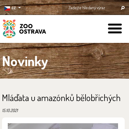
CZ
ZOO Ostrava
Novinky
Mláďata u amazónků bělobřichých
15.10.2021