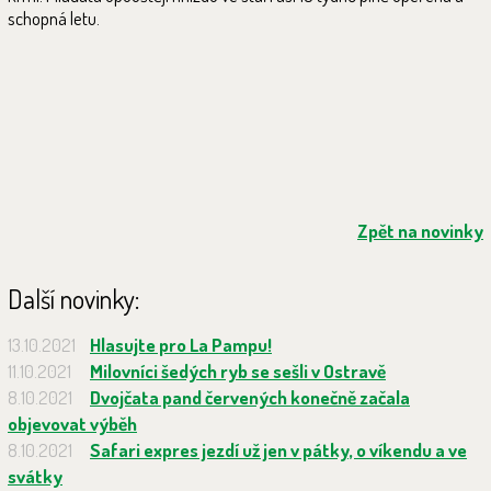
schopná letu.
Zpět na novinky
Další novinky:
13.10.2021
Hlasujte pro La Pampu!
11.10.2021
Milovníci šedých ryb se sešli v Ostravě
8.10.2021
Dvojčata pand červených konečně začala
objevovat výběh
8.10.2021
Safari expres jezdí už jen v pátky, o víkendu a ve
svátky