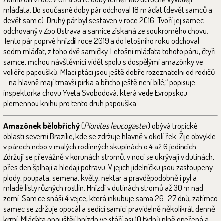
mláďata. Do současné doby pár odchoval 18 mláďat (devět samců a
devět samic). Druhý pár byl sestaven v roce 2016. Tvoří jej samec
odchovaný v Zoo Ostrava a samice získaná ze soukromého chovu.
Tento pár poprvé hnízdil roce 2019 a do letošního roku odchoval
sedm mláďat, z toho dvě samičky. Letošní mláďata tohoto páru, čtyři
samce, mohou návštěvníci vidět spolu s dospělými amazónky ve
voliéře papoušků. Mladí ptáci jsou ještě dobře rozeznatelní od rodičů
– na hlavně mají tmavší pírka a břicho ještě není bílé,“ popisuje
inspektorka chovu Yveta Svobodová, která vede Evropskou
plemennou knihu pro tento druh papouška.
Amazónek bělobřichý
(
Pionites leucogaster
) obývá tropické
oblasti severní Brazílie, kde se zdržuje hlavně v okolí řek. Žije obvykle
v párech nebo v malých rodinných skupinách o 4 až 6 jedincích.
Zdržují se převážně v korunách stromů, v noci se ukrývají v dutinách,
přes den šplhají a hledají potravu. V jejich jídelníčku jsou zastoupeny
plody, poupata, semena, květy, nektar a pravděpodobně i pyl a
mladé listy různých rostlin. Hnízdí v dutinách stromů až 30 m nad
zemí. Samice snáší 4 vejce, která inkubuje sama 26–27 dnů, zatímco
samec se zdržuje opodál a sedící samici pravidelně několikrát denně
krmí. Mláďata opouštějí hnízdo ve stáří asi 10 týdnů plně opeřená a