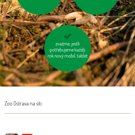
kupujme místní
zvažme, jestli
potřebujeme každý
výrobky
rok nový mobil, tablet
...
Zoo Ostrava na síti