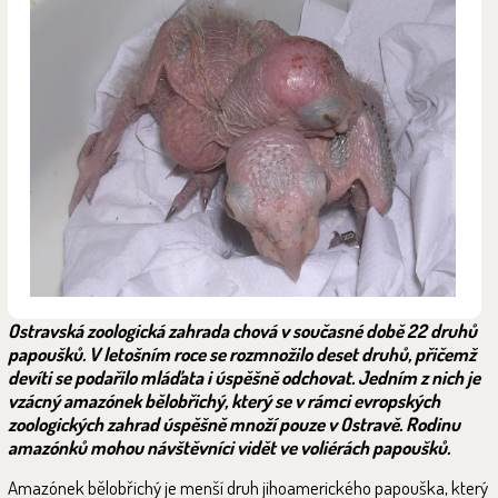
Ostravská zoologická zahrada chová v současné době 22 druhů
papoušků. V letošním roce se rozmnožilo deset druhů, přičemž
devíti se podařilo mláďata i úspěšně odchovat. Jedním z nich je
vzácný amazónek bělobřichý, který se v rámci evropských
zoologických zahrad úspěšně množí pouze v Ostravě. Rodinu
amazónků mohou návštěvníci vidět ve voliérách papoušků.
Amazónek bělobřichý je menší druh jihoamerického papouška, který