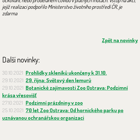
očkování, nebo prodělaném covidu v platných lhůtách. Vstup na akci,
jejíž realizaci podpořilo Ministerstvo životního prostředí ČR, je
zdarma
Zpět na novinky
Další novinky:
30.10.2021
Prohlídky skleníků ukončeny k 31.10.
29.10.2021
29. října: Světový den lemurů
29.10.2021
Botanické zajímavosti Zoo Ostrava: Podzimní
krása vřesovišť
27.10.2021
Podzimní prázdniny v zoo
25.10.2021
70 let Zoo Ostrava: Od hornického parku po
uznávanou ochranářskou organizaci