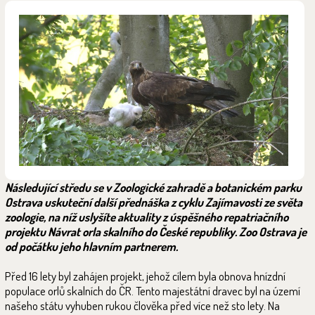
Následující středu se v Zoologické zahradě a botanickém parku
Ostrava uskuteční další přednáška z cyklu Zajímavosti ze světa
zoologie, na níž uslyšíte aktuality z úspěšného repatriačního
projektu Návrat orla skalního do České republiky. Zoo Ostrava je
od počátku jeho hlavním partnerem.
Před 16 lety byl zahájen projekt, jehož cílem byla obnova hnízdní
populace orlů skalních do ČR. Tento majestátní dravec byl na území
našeho státu vyhuben rukou člověka před více než sto lety. Na