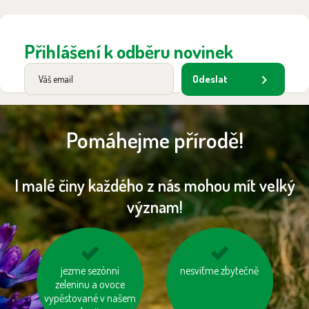
Přihlášení k odběru novinek
Odeslat
Pomáhejme přírodě!
I malé činy každého z nás mohou mít velký
význam!
jezme sezónní
využívejme
nesviťme zbytečně
kupujeme dřevěný
hromadnou dopravu
zeleninu a ovoce
nábytek s logem FSC
vypěstované v našem