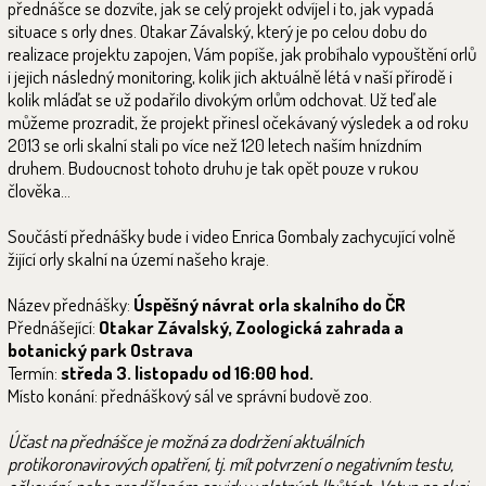
přednášce se dozvíte, jak se celý projekt odvíjel i to, jak vypadá
situace s orly dnes. Otakar Závalský, který je po celou dobu do
realizace projektu zapojen, Vám popíše, jak probíhalo vypouštění orlů
i jejich následný monitoring, kolik jich aktuálně létá v naší přírodě i
kolik mláďat se už podařilo divokým orlům odchovat. Už teď ale
můžeme prozradit, že projekt přinesl očekávaný výsledek a od roku
2013 se orli skalní stali po více než 120 letech naším hnízdním
druhem. Budoucnost tohoto druhu je tak opět pouze v rukou
člověka…
Součástí přednášky bude i video Enrica Gombaly zachycující volně
žijící orly skalní na území našeho kraje.
Název přednášky:
Úspěšný návrat orla skalního do ČR
Přednášející:
Otakar Závalský, Zoologická zahrada a
botanický park Ostrava
Termín:
středa 3. listopadu od 16:00 hod.
Místo konání: přednáškový sál ve správní budově zoo.
Účast na přednášce je možná za dodržení aktuálních
protikoronavirových opatření, tj. mít potvrzení o negativním testu,