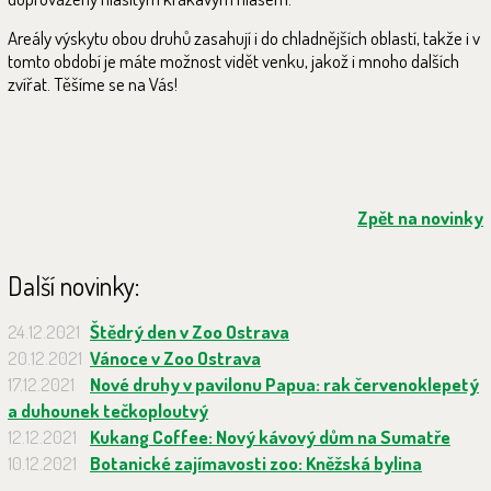
Areály výskytu obou druhů zasahují i do chladnějších oblastí, takže i v
tomto období je máte možnost vidět venku, jakož i mnoho dalších
zvířat. Těšíme se na Vás!
Zpět na novinky
Další novinky:
24.12.2021
Štědrý den v Zoo Ostrava
20.12.2021
Vánoce v Zoo Ostrava
17.12.2021
Nové druhy v pavilonu Papua: rak červenoklepetý
a duhounek tečkoploutvý
12.12.2021
Kukang Coffee: Nový kávový dům na Sumatře
10.12.2021
Botanické zajímavosti zoo: Kněžská bylina