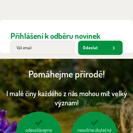
Přihlášení k odběru novinek
Odeslat
Pomáhejme přírodě!
I malé činy každého z nás mohou mít velký
význam!
nenechávejme je
odevzdávejme
choďme po schodech,
nesviťme zbytečně