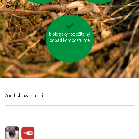
biologicky rozložitelný
používejme úsporné
odpad kompostujme
baterie
Zoo Ostrava na síti