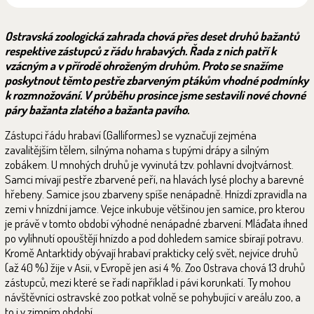
Ostravská zoologická zahrada chová přes deset druhů bažantů
respektive zástupců z řádu hrabavých. Řada z nich patří k
vzácným a v přírodě ohroženým druhům. Proto se snažíme
poskytnout těmto pestře zbarveným ptákům vhodné podmínky
k rozmnožování. V průběhu prosince jsme sestavili nové chovné
páry bažanta zlatého a bažanta pavího.
Zástupci řádu hrabaví (Galliformes) se vyznačují zejména
zavalitějším tělem, silnýma nohama s tupými drápy a silným
zobákem. U mnohých druhů je vyvinutá tzv. pohlavní dvojtvárnost.
Samci mívají pestře zbarvené peří, na hlavách lysé plochy a barevné
hřebeny. Samice jsou zbarveny spíše nenápadně. Hnízdí zpravidla na
zemi v hnízdní jamce. Vejce inkubuje většinou jen samice, pro kterou
je právě v tomto období výhodné nenápadné zbarvení. Mláďata ihned
po vylíhnutí opouštějí hnízdo a pod dohledem samice sbírají potravu.
Kromě Antarktidy obývají hrabaví prakticky celý svět, nejvíce druhů
(až 40 %) žije v Asii, v Evropě jen asi 4 %. Zoo Ostrava chová 13 druhů
zástupců, mezi které se řadí například i pávi korunkatí. Ty mohou
návštěvníci ostravské zoo potkat volně se pohybující v areálu zoo, a
to i v zimním období.