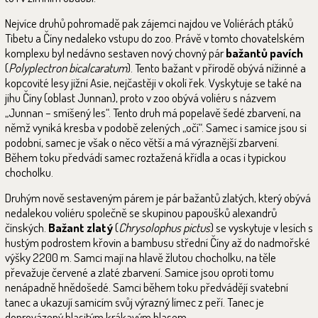
Nejvíce druhů pohromadě pak zájemci najdou ve Voliérách ptáků
Tibetu a Číny nedaleko vstupu do zoo. Právě v tomto chovatelském
komplexu byl nedávno sestaven nový chovný pár
bažantů pavích
(
Polyplectron bicalcaratum
). Tento bažant v přírodě obývá nížinné a
kopcovité lesy jižní Asie, nejčastěji v okolí řek. Vyskytuje se také na
jihu Číny (oblast Junnan), proto v zoo obývá voliéru s názvem
„Junnan – smíšený les“. Tento druh má popelavě šedé zbarvení, na
němž vyniká kresba v podobě zelených „očí“. Samec i samice jsou si
podobní, samec je však o něco větší a má výraznější zbarvení.
Během toku předvádí samec roztažená křídla a ocas i typickou
chocholku.
Druhým nově sestaveným párem je pár bažantů zlatých, který obývá
nedalekou voliéru společně se skupinou papoušků alexandrů
čínských.
Bažant zlatý
(
Chrysolophus pictus
) se vyskytuje v lesích s
hustým podrostem křovin a bambusu střední Číny až do nadmořské
výšky 2200 m. Samci mají na hlavě žlutou chocholku, na těle
převažuje červené a zlaté zbarvení. Samice jsou oproti tomu
nenápadně hnědošedé. Samci během toku předvádějí svatební
tanec a ukazují samicím svůj výrazný límec z peří. Tanec je
doprovázený hlasitým krákavým hlasem.