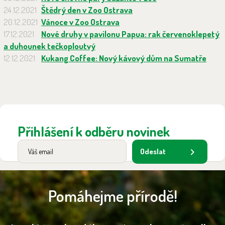
24.12.2021
Štědrý den v Zoo Ostrava
20.12.2021
Vánoce v Zoo Ostrava
17.12.2021
Nové druhy v pavilonu Papua: rak červenoklepetý
a duhounek tečkoploutvý
12.12.2021
Kukang Coffee: Nový kávový dům na Sumatře
Přihlášení k odběru novinek
Odeslat
Pomáhejme přírodě!