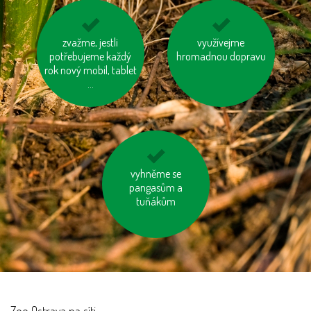
kupujme místní
zvažme, jestli
mějme u auta
využívejme
potřebujeme každý
výrobky
hromadnou dopravu
správně nafouknutá
rok nový mobil, tablet
kola
...
kupujeme dřevěný
vyhněme se
nábytek s logem FSC
pangasům a
tuňákům
Zoo Ostrava na síti