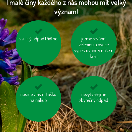
I malé činy každého z nás mohou mít velký
význam!
používejme výrobky z
vzniklý odpad třiďme
biologicky rozložitelný
jezme sezónní
recyklovaných
odpad kompostujme
zeleninu a ovoce
materiálů
vypěstované v našem
kraji
nosme vlastní tašku
používejme prací a
kupujme výrobky
nevytvářejme
čisticí prostředky
na nákup
neobsahující palmový
zbytečný odpad
šetrné k přírodě
olej