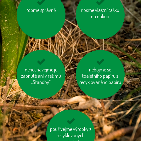
topme správně
vyhněme se
nosme vlastní tašku
vypínejme el.
výrobkům ve
spotřebiče (TV, PC
na nákup
zbytečných obalech
apd.)
mysleme na „skrytou
nenechávejme je
tiskněme na
nebojme se
zapnuté ani v režimu
vodu“ ve výrobcích
toaletního papíru z
recyklovaný papír
„Standby“
recyklovaného papíru
používejme výrobky z
šetřeme energií
recyklovaných