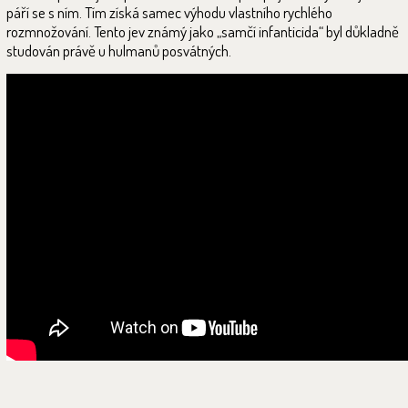
páří se s ním. Tím získá samec výhodu vlastního rychlého
rozmnožování. Tento jev známý jako „samčí infanticida“ byl důkladně
studován právě u hulmanů posvátných.