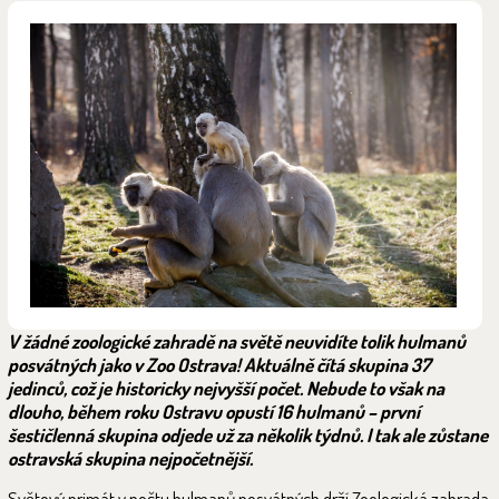
V žádné zoologické zahradě na světě neuvidíte tolik hulmanů
posvátných jako v Zoo Ostrava! Aktuálně čítá skupina 37
jedinců, což je historicky nejvyšší počet. Nebude to však na
dlouho, během roku Ostravu opustí 16 hulmanů – první
šestičlenná skupina odjede už za několik týdnů. I tak ale zůstane
ostravská skupina nejpočetnější.
Světový primát v počtu hulmanů posvátných drží Zoologická zahrada