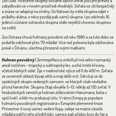
Zoo Lodž. Vícečetné skupiny sociálně žijících zvířat jsou pro převoz a
zabydlování se v novém prostředí vhodnější. Zvířata se cítí bezpečněji
a snáze se adaptují na změny. Do Katowic by měla skupina odjet v
průběhu dubna, o něco později pak samčí skupina. I po odchodu 16
jedinců zůstane ostravská skupina stále největší chovnou skupinou
na světě.
Zoo Ostrava chová hulmany posvátné od roku 1980 a za tuto dobu se
podařilo odchovat přes 70 mláďat. Více než polovina byla odchována
právě v Čitvánu, všechna přirozeně svými matkami.
Hulman posvátný
(
Semnopithecus entellus
) má velmi rozmanitý
areál rozšíření – tropický a subtropický les, suché trnité křoviny,
včetně lidských sídel. Žije v nadmořské výšce od 0 do 400 m. Zvířata
ze severních oblastí bývají větší a mají delší srst. Sdružují se do
společných skupin vedených samcem, ve kterých však nevládne
přísná hierarchie. Skupiny čítají obvykle 5–13, někdy až 130 zvířat. V
hinduistických zemích je hulman ztělesněním Hanumana, boha s
opičí tváří, a lidé mu prokazují úctu. V rámci Evropy je populace
hulmanů posvátných registrována v Evropské plemenné knize.
Převezme-li nový samec vedení tlupy, zabije na matce závislá
mláďata patřící jeho předchůdci; samice pak přijdou brzy do říje a