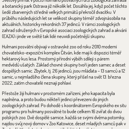
a botanický park Ostrava již několik let. Dosáhla jej, když počet těchto
šedě zbarvených středně velkých primátů překročil dvacítku. V
průběhu následujících let se velikost skupiny téměř zdvojnásobila na
aktuálních, historicky rekordních 37 jedinců. V rámci zoologických
zahrad sdružených v Evropské asociaci zoologických zahrad a akvárií
(EAZA) i jinde ve světě tak lidé neuvidí početnější skupinu.
Hulmani posvátní obývají v ostravské zoo od roku 2010 moderní
chovatelsko-expoziční komplex Čitván, kde mají k dispozici téměř
hektarový kus lesa. Prostorný přírodní výběh sdílejí s párem
medvědů ušatých. Základ chovné skupiny tvoří jeden samec a deset
dospělých samic. Zbytek, tj. 26 jedinců, jsou mláďata – 13 samců a 12
samic, u nejmladšího člena skupiny, který přišel na svět 13. března
2022, zatím chovatelé neznají pohlaví.
Přestože žijí hulmani v prostorném zařízení, jeho kapacita byla
naplněna, a proto budou někteří jedinci převezeni do jiných
zoologických zahrad. Po dohodě s koordinátorem Evropského ex situ
programu pro hulmany posvátné to bude celkem 16 zvířat do dvou
polských zoo. Dvě dospělé samice, každá se svými dvěma potomky,
najdou svůj nový domov v Zoo Katowice, deset mladých samců pak v