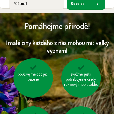
Odeslat
Pomáhejme přírodě!
I malé činy každého z nás mohou mít velký
význam!
používejme dobíjecí
kupujme místní
nespalujme odpady
zvažme, jestli
výrobky
baterie
potřebujeme každý
rok nový mobil, tablet
...