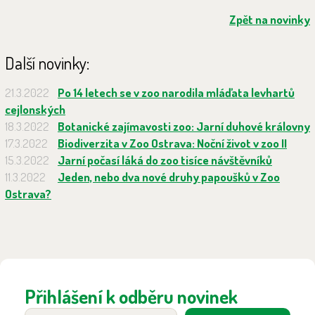
Zpět na novinky
Další novinky:
21.3.2022
Po 14 letech se v zoo narodila mláďata levhartů
cejlonských
18.3.2022
Botanické zajímavosti zoo: Jarní duhové královny
17.3.2022
Biodiverzita v Zoo Ostrava: Noční život v zoo II
15.3.2022
Jarní počasí láká do zoo tisíce návštěvníků
11.3.2022
Jeden, nebo dva nové druhy papoušků v Zoo
Ostrava?
Přihlášení k odběru novinek