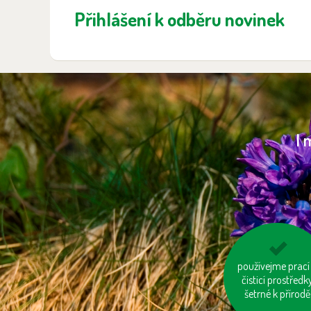
Přihlášení k odběru novinek
I 
zastavujme vodu 
používejme prací
čištění zubů a hol
čisticí prostředk
šetrné k přírodě