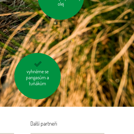
olej
nevytvářejme
vyhněme se
zbytečný odpad
pangasům a
tuňákům
Další partneři