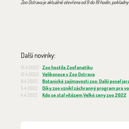
Zoo Ostrava je aktuálně otevřena od 9 do 19 hodin, pokladny a 
Další novinky:
15.4.2022
Zoo hostila Zoofanatiku
12.4.2022
Velikonoce v Zoo Ostrava
9.4.2022
Botanické zajímavosti zoo: Další posel jar
5.4.2022
Díky zoo vznikl záchranný program pro v
4.4.2022
Kdo se stal vítězem Velké ceny zoo 2022