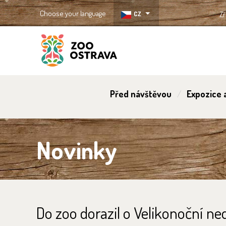
Choose your language
CZ
Zř
ZOO Ostrava
Před návštěvou
Expozice a
Novinky
Do zoo dorazil o Velikonoční ne