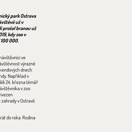
ický park Ostrava
ávštěvě už v
i prošel branou už
019, kdy zoo v
l 100 000.
návštěvníci ve
návštěvnost výrazně
 víkendových dnech
ndy. Například v
děli 24. března téměř
ávštěvníka v zoo
přivezen
é zahrady v Ostravě
rát do roka. Rodina