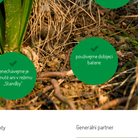
mysleme na „skrytou
používejme dobíjecí
vodu“ ve výrobcích
baterie
enechávejme je
topme správně
nuté ani v režimu
„Standby“
Generální partner
kty