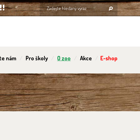
te nám
Pro školy
O zoo
Akce
E-shop