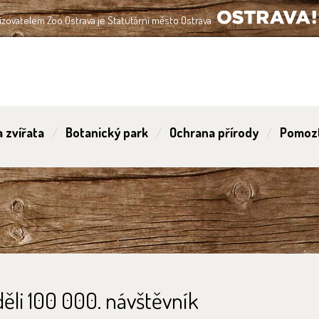
izovatelem Zoo Ostrava je Statutární město Ostrava
OSTRAVA!!!
 zvířata
Botanický park
Ochrana přírody
Pomoz
děli 100 000. návštěvník