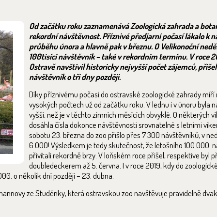
Od začátku roku zaznamenává Zoologická zahrada a botan
rekordní návštěvnost. Příznivé předjarní počasí lákalo k n
průběhu února a hlavně pak v březnu. O Velikonoční neděl
100tisící návštěvník – také v rekordním termínu. V roce 2
Ostravě navštívil historicky nejvyšší počet zájemců, přiše
návštěvník o tři dny později.
Díky příznivému počasí do ostravské zoologické zahrady míří 
vysokých počtech už od začátku roku. V lednu i v únoru byla 
vyšší, než je v těchto zimních měsících obvyklé. O některých
dosáhla čísla dokonce návštěvnosti srovnatelné s letními víke
sobotu 23. března do zoo přišlo přes 7 300 návštěvníků, v ne
6 000! Výsledkem je tedy skutečnost, že letošního 100 000. n
přivítali rekordně brzy. V loňském roce přišel, respektive byl 
doubledeckerem až 5. června. I v roce 2019, kdy do zoologick
000. o několik dní později – 23. dubna.
smannovy ze Studénky, která ostravskou zoo navštěvuje pravidelně dvak