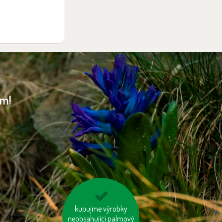
am!
kupujme výrobky
šetřeme energií
neobsahující palmový