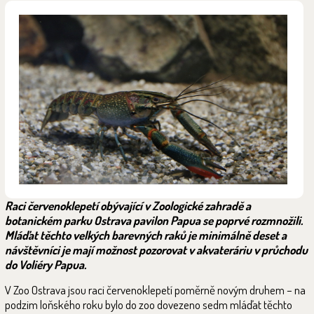
Raci červenoklepetí obývající v Zoologické zahradě a
botanickém parku Ostrava pavilon Papua se poprvé rozmnožili.
Mláďat těchto velkých barevných raků je minimálně deset a
návštěvníci je mají možnost pozorovat v akvateráriu v průchodu
do Voliéry Papua.
V Zoo Ostrava jsou raci červenoklepetí poměrně novým druhem – na
podzim loňského roku bylo do zoo dovezeno sedm mláďat těchto