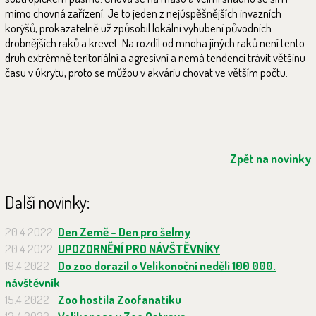
mimo chovná zařízení. Je to jeden z nejúspěšnějších invazních
korýšů, prokazatelně už způsobil lokální vyhubení původních
drobnějších raků a krevet. Na rozdíl od mnoha jiných raků není tento
druh extrémně teritoriální a agresivní a nemá tendenci trávit většinu
času v úkrytu, proto se můžou v akváriu chovat ve větším počtu.
Zpět na novinky
Další novinky:
20.4.2022
Den Země - Den pro šelmy
20.4.2022
UPOZORNĚNÍ PRO NÁVŠTĚVNÍKY
19.4.2022
Do zoo dorazil o Velikonoční neděli 100 000.
návštěvník
15.4.2022
Zoo hostila Zoofanatiku