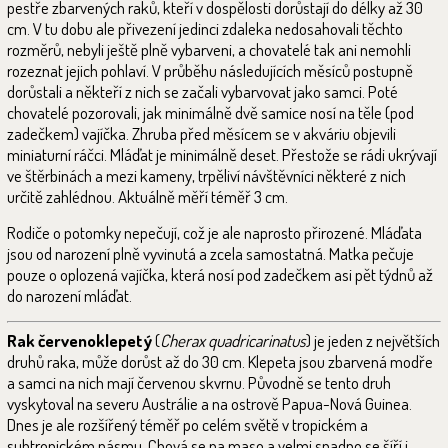
pestře zbarvených raků, kteří v dospělosti dorůstají do délky až 30
cm. V tu dobu ale přivezení jedinci zdaleka nedosahovali těchto
rozměrů, nebyli ještě plně vybarveni, a chovatelé tak ani nemohli
rozeznat jejich pohlaví. V průběhu následujících měsíců postupně
dorůstali a někteří z nich se začali vybarvovat jako samci. Poté
chovatelé pozorovali, jak minimálně dvě samice nosí na těle (pod
zadečkem) vajíčka. Zhruba před měsícem se v akváriu objevili
miniaturní ráčci. Mláďat je minimálně deset. Přestože se rádi ukrývají
ve štěrbinách a mezi kameny, trpěliví návštěvníci některé z nich
určitě zahlédnou. Aktuálně měří téměř 3 cm.
Rodiče o potomky nepečují, což je ale naprosto přirozené. Mláďata
jsou od narození plně vyvinutá a zcela samostatná. Matka pečuje
pouze o oplozená vajíčka, která nosí pod zadečkem asi pět týdnů až
do narození mláďat.
Rak červenoklepetý
(
Cherax quadricarinatus
) je jeden z největších
druhů raka, může dorůst až do 30 cm. Klepeta jsou zbarvená modře
a samci na nich mají červenou skvrnu. Původně se tento druh
vyskytoval na severu Austrálie a na ostrově Papua-Nová Guinea.
Dnes je ale rozšířený téměř po celém světě v tropickém a
subtropickém pásmu. Chová se na maso a velmi snadno se šíří i