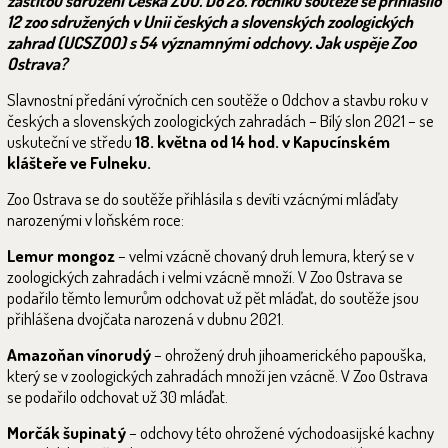
záštitou sdružení Česká ZOO. Do 28. ročníku soutěže se přihlásilo
12 zoo sdružených v Unii českých a slovenských zoologických
zahrad (UCSZOO) s 54 významnými odchovy. Jak uspěje Zoo
Ostrava?
Slavnostní předání výročních cen soutěže o Odchov a stavbu roku v
českých a slovenských zoologických zahradách – Bílý slon 2021 – se
uskuteční ve středu
18. května od 14 hod. v Kapucínském
klášteře ve Fulneku.
Zoo Ostrava se do soutěže přihlásila s devíti vzácnými mláďaty
narozenými v loňském roce:
Lemur mongoz
– velmi vzácně chovaný druh lemura, který se v
zoologických zahradách i velmi vzácně množí. V Zoo Ostrava se
podařilo těmto lemurům odchovat už pět mláďat, do soutěže jsou
přihlášena dvojčata narozená v dubnu 2021.
Amazoňan vínorudý
– ohrožený druh jihoamerického papouška,
který se v zoologických zahradách množí jen vzácně. V Zoo Ostrava
se podařilo odchovat už 30 mláďat.
Morčák šupinatý
– odchovy této ohrožené východoasijské kachny