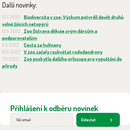
Další novinky:
13.5.2022
Biodiverzita v zoo: Výzkum potvrdil devět druhů
volně žijících netopýrů
12.5.2022
Zoo Ostrava děkuje svým dárcům a
podporovatelům
11.5.2022
Cesta za hulmany
10.5.2022
V zoo začaly rozkvétat rododendrony
7.5.2022
Zoo poskytla dalšího orlosupa pro vypuštění do
přírody
Přihlášení k odběru novinek
Odeslat