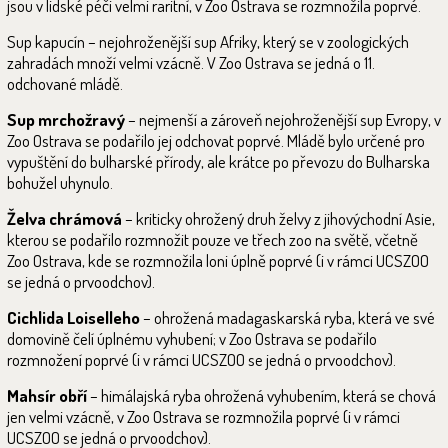
jsou v lidské péči velmi raritní, v Zoo Ostrava se rozmnožila poprvé.
Sup kapucín – nejohroženější sup Afriky, který se v zoologických
zahradách množí velmi vzácně. V Zoo Ostrava se jedná o 11.
odchované mládě.
Sup mrchožravý
– nejmenší a zároveň nejohroženější sup Evropy, v
Zoo Ostrava se podařilo jej odchovat poprvé. Mládě bylo určené pro
vypuštění do bulharské přírody, ale krátce po převozu do Bulharska
bohužel uhynulo.
Želva chrámová
– kriticky ohrožený druh želvy z jihovýchodní Asie,
kterou se podařilo rozmnožit pouze ve třech zoo na světě, včetně
Zoo Ostrava, kde se rozmnožila loni úplně poprvé (i v rámci UCSZOO
se jedná o prvoodchov).
Cichlida Loiselleho
– ohrožená madagaskarská ryba, která ve své
domovině čelí úplnému vyhubení; v Zoo Ostrava se podařilo
rozmnožení poprvé (i v rámci UCSZOO se jedná o prvoodchov).
Mahsír obří
– himálajská ryba ohrožená vyhubením, která se chová
jen velmi vzácně, v Zoo Ostrava se rozmnožila poprvé (i v rámci
UCSZOO se jedná o prvoodchov).