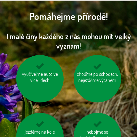
Pomáhejme přírodě!
I malé činy každého z nás mohou mít velký
význam!
na krátké vzdálenosti
využívejme auto ve
choďme po schodech,
používejme prací a
choďme pěšky
více lidech
nejezděme výtahem
čisticí prostředky
šetrné k přírodě
jezděme na kole
zvažme, jestli
používejme dobíjecí
nebojme se