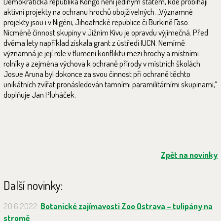
Demokratická republika Kongo není jediným státem, kde probíhají
aktivní projekty na ochranu hrochů obojživelných. „Významné
projekty jsou i v Nigérii, Jihoafrické republice či Burkině Faso.
Nicméně činnost skupiny v Jižním Kivu je opravdu výjimečná. Před
dvěma lety například získala grant z ústředí IUCN. Nemírně
významná je její role v tlumení konfliktu mezi hrochy a místními
rolníky a zejména výchova k ochraně přírody v místních školách.
Josue Aruna byl dokonce za svou činnost při ochraně těchto
unikátních zvířat pronásledován tamními paramilitárními skupinami,“
doplňuje Jan Pluháček.
Zpět na novinky
Další novinky:
20.6.2022
Botanické zajímavosti Zoo Ostrava – tulipány na
stromě