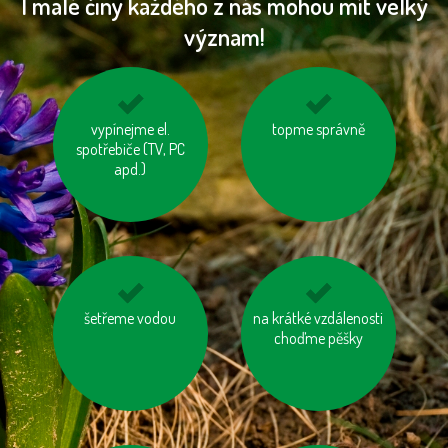
I malé činy každého z nás mohou mít velký
význam!
nenechávejme je
vypínejme el.
topme správně
nepřetápějme
zapnuté ani v režimu
spotřebiče (TV, PC
místnosti
„Standby“
apd.)
používejme úsporné
šetřeme vodou
používejme výrobky z
na krátké vzdálenosti
baterie
choďme pěšky
recyklovaných
materiálů