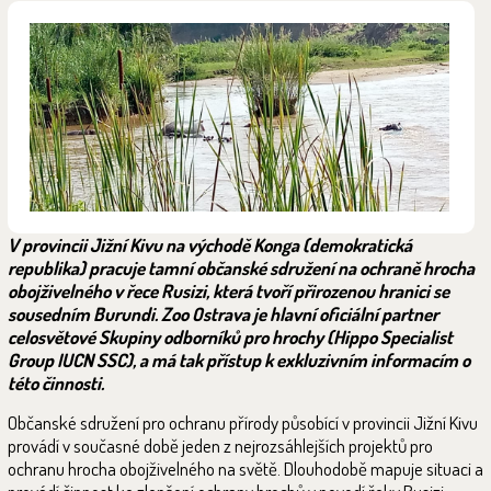
V provincii Jižní Kivu na východě Konga (demokratická
republika) pracuje tamní občanské sdružení na ochraně hrocha
obojživelného v řece Rusizi, která tvoří přirozenou hranici se
sousedním Burundi. Zoo Ostrava je hlavní oficiální partner
celosvětové Skupiny odborníků pro hrochy (Hippo Specialist
Group IUCN SSC), a má tak přístup k exkluzivním informacím o
této činnosti.
Občanské sdružení pro ochranu přírody působící v provincii Jižní Kivu
provádí v současné době jeden z nejrozsáhlejších projektů pro
ochranu hrocha obojživelného na světě. Dlouhodobě mapuje situaci a