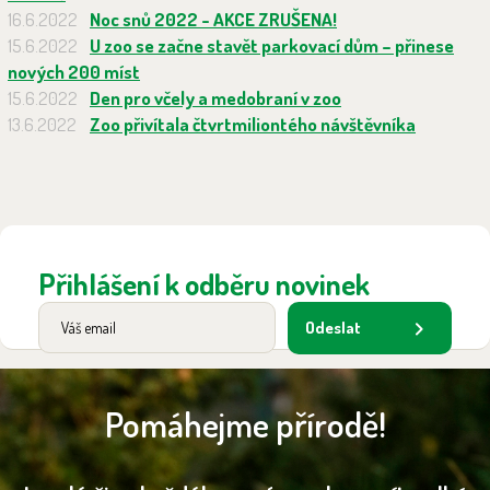
16.6.2022
Noc snů 2022 - AKCE ZRUŠENA!
15.6.2022
U zoo se začne stavět parkovací dům – přinese
nových 200 míst
15.6.2022
Den pro včely a medobraní v zoo
13.6.2022
Zoo přivítala čtvrtmiliontého návštěvníka
Přihlášení k odběru novinek
Odeslat
Pomáhejme přírodě!