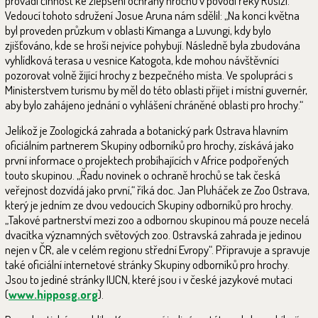
provádí činnost ke zlepšení ochrany hrochů v povodí řeky Rusizi.
Vedoucí tohoto sdružení Josue Aruna nám sdělil: „Na konci května
byl proveden průzkum v oblasti Kimanga a Luvungi, kdy bylo
zjišťováno, kde se hroši nejvíce pohybují. Následně byla zbudována
vyhlídková terasa u vesnice Katogota, kde mohou návštěvníci
pozorovat volně žijící hrochy z bezpečného místa. Ve spolupráci s
Ministerstvem turismu by měl do této oblasti přijet i místní guvernér,
aby bylo zahájeno jednání o vyhlášení chráněné oblasti pro hrochy.“
Jelikož je Zoologická zahrada a botanický park Ostrava hlavním
oficiálním partnerem Skupiny odborníků pro hrochy, získává jako
první informace o projektech probíhajících v Africe podpořených
touto skupinou. „Řadu novinek o ochraně hrochů se tak česká
veřejnost dozvídá jako první,“ říká doc. Jan Pluháček ze Zoo Ostrava,
který je jedním ze dvou vedoucích Skupiny odborníků pro hrochy.
„Takové partnerství mezi zoo a odbornou skupinou má pouze necelá
dvacítka významných světových zoo. Ostravská zahrada je jedinou
nejen v ČR, ale v celém regionu střední Evropy“. Připravuje a spravuje
také oficiální internetové stránky Skupiny odborníků pro hrochy.
Jsou to jediné stránky IUCN, které jsou i v české jazykové mutaci
(
www.hipposg.org
).