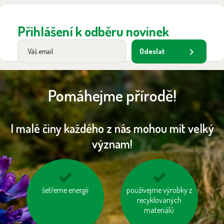
Přihlášení k odběru novinek
Odeslat
Pomáhejme přírodě!
I malé činy každého z nás mohou mít velký
význam!
nosme vlastní tašku
šetřeme energií
používejme výrobky z
kupujeme dřevěný
na nákup
nábytek s logem FSC
recyklovaných
materiálů