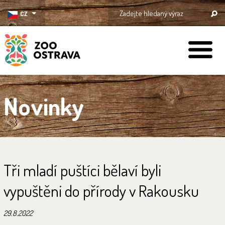
CZ
ZOO Ostrava
Novinky
Tři mladí puštíci bělaví byli
vypuštěni do přírody v Rakousku
29.8.2022