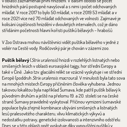
v oblasti zaznamenali první hnízdění. V dalším období se počet
hnízdních párů postupně navyšoval a s nimi i počet odchovaných
mláďat. V roce 2017 to bylo 50 mláďat, v roce 2019 53 mláďat a v
roce 2021 více než 70 mláďat odchovaných ve volnosti. Zajímavé je
kolísání úspěšnosti hnízdění v dvouletých intervalech, což je dáno
střídáním početnosti hlavní kořisti puštíků bělavých – hrabošů.
V Zoo Ostrava mohou návštěvníci vidět puštíka bělavého v jedné z
voliér na Cestě vody. Rodičovský pár je chován v zázemí zoo.
Puštík bělavý
(
Strix uralensis
) hnízdí v rozlehlých listnatých nebo
smíšených lesích v oblasti euroasijské tajgy, hor střední Evropy a
také v Číně. Jako tzv. glaciální relikt se vzácně vyskytuje i ve střední
Evropě (poddruh
Strix uralensis macroura
). V minulosti byla tato sova
na mnohých místech Evropy přičiněním člověka vyhubena. Jednou
takovou lokalitou byla například Šumava, kde patřil puštík bělavý k
původním druhům a ještě na přelomu 19. a 20. století se na české
straně Šumavy pravidelně vyskytoval. Příčinou vymizení šumavské
populace byla zřejmě kombinace ubývání smíšených a listnatých
lesů pralesovitého charakteru, vlivu klimatických výkyvů a
nedostatku potravy, genetické izolovanosti a intenzivního odstřelu.
Dnes se v této oblasti opět vyskytuje díky vypouštění puštíků v