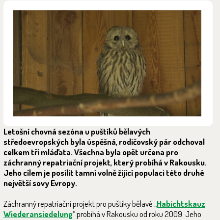
Letošní chovná sezóna u puštíků bělavých
středoevropských byla úspěšná, rodičovský pár odchoval
celkem tři mláďata. Všechna byla opět určena pro
záchranný repatriační projekt, který probíhá v Rakousku.
Jeho cílem je posílit tamní volně žijící populaci této druhé
největší sovy Evropy.
Záchranný repatriační projekt pro puštíky bělavé „
Habichtskauz
Wiederansiedelung
“ probíhá v Rakousku od roku 2009. Jeho