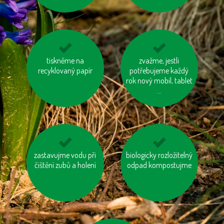
tiskněme na
vyhněme se
zvažme, jestli
kupujte zboží
recyklovaný papír
výrobkům ve
potřebujeme každý
vyrobené trvale
zbytečných obalech
rok nový mobil, tablet
udržitelným a
etickým způsobem
...
zastavujme vodu při
jezme naše ryby
biologicky rozložitelný
nesviťme zbytečně
čištění zubů a holení
odpad kompostujme