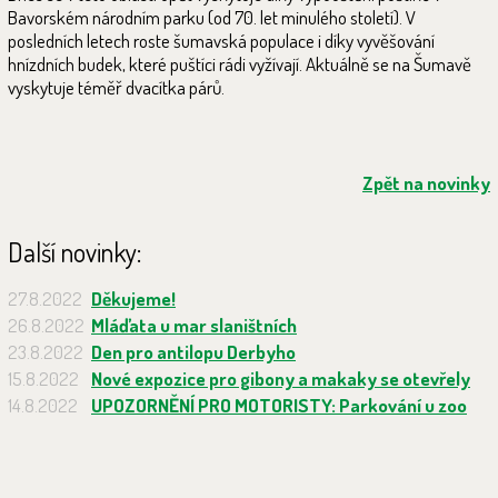
Bavorském národním parku (od 70. let minulého století). V
posledních letech roste šumavská populace i díky vyvěšování
hnízdních budek, které puštíci rádi vyžívají. Aktuálně se na Šumavě
vyskytuje téměř dvacítka párů.
Zpět na novinky
Další novinky:
27.8.2022
Děkujeme!
26.8.2022
Mláďata u mar slaništních
23.8.2022
Den pro antilopu Derbyho
15.8.2022
Nové expozice pro gibony a makaky se otevřely
14.8.2022
UPOZORNĚNÍ PRO MOTORISTY: Parkování u zoo