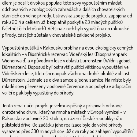
cílem je posílit divokou populaci této sovy vypouštěním mláďat
odchovaných v zoologických zahradách a dalších chovatelských
stanicích do volné přírody. Ostravská zoo je do projektu zapojena od
roku 2014 a celkem už bezplatně poskytla 23 mladých puštíků
(včetně těch letošních). Většina z nich byla vypuštěna do rakouské
přírody, část jich zůstala v chovatelské základně projektu.
Vypouštění puštíků v Rakousku probíhá na dvou ekologicky cenných
lokalitách – v Biosférické rezervaci Vídeňský les (Biosphärenpark
Wienerwald) a v původním lese v oblasti Dürrenstein (Wildnisgebiet
Dürrenstein). Doposud byli ostravští puštíci většinou vypouštěni ve
Vídeňském lese, ti letošní naopak všichni na druhé lokalitě v oblasti
Dürrenstein. Jednalo se o dva samce a jednu samice. Na místo byly
mladé sovy převezeny v polovině července a po pobytu v adaptační
voliéře pak byly vypuštěny do přírody.
Tento repatriační projekt je velmi úspěšný a přispívá k ochraně
ohroženého druhu, který na mnoha místech v Evropě vymizel – v
Rakousku v polovině 20. století, na území České republiky už o
půlstoletí dříve. Od začátku jeho realizace bylo do volné přírody
vysazeno přes 330 mladých sov. Již dva roky od zahájení vypouštění