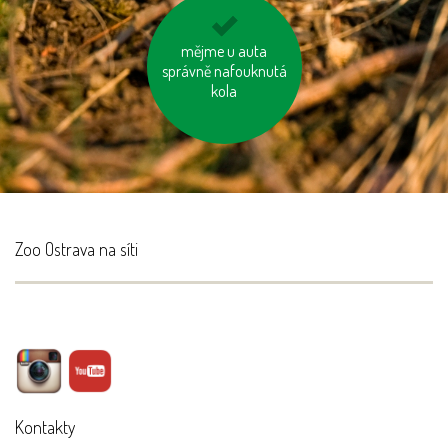
kupujme místní
mějme u auta
správně nafouknutá
výrobky
kola
Zoo Ostrava na síti
Kontakty