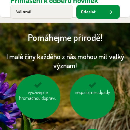
Přihlášení k odběru novinek
Odeslat
Pomáhejme přírodě!
I malé činy každého z nás mohou mít velký
význam!
šetřeme energií
využívejme
nespalujme odpady
kupujeme dřevěný
hromadnou dopravu
nábytek s logem FSC