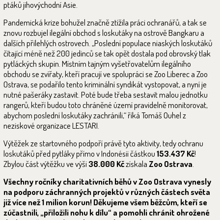
ptáků jihovýchodní Asie.
Pandemická krize bohužel značně ztížila práci ochranářů, a tak se
znovu rozbujel ilegální obchod s loskutáky na ostrově Bangkaru a
dalších přilehlých ostrovech. „Poslední populace niaských loskutáků
čítající méně než 200 jedinců se tak opět dostala pod obrovský tlak
pytláckých skupin. Místním tajným vyšetřovatelům ilegálního
obchodu se zvířaty, kteří pracují ve spolupráci se Zoo Liberec a Zoo
Ostrava, se podařilo tento kriminální syndikát vystopovat, a nyní je
nutné pašeráky zastavit. Poté bude třeba sestavit malou jednotku
rangerů, kteří budou toto chráněné území pravidelně monitorovat,
abychom poslední loskutáky zachránili,“ říká Tomáš Ouhel z
neziskové organizace LESTARI.
Výtěžek ze startovného podpoří právě tyto aktivity, tedy ochranu
loskutáků před pytláky přímo v Indonésii částkou
153.437 Kč
!
Zbylou část výtěžku ve výši
38.000 Kč
získala
Zoo Ostrava
.
Všechny ročníky charitativních běhů v Zoo Ostrava vynesly
na podporu záchranných projektů v různých částech světa
již více než 1 milion korun! Děkujeme všem běžcům, kteří se
zúčastnili, „přiložili nohu k dílu“ a pomohli chránit ohrožené