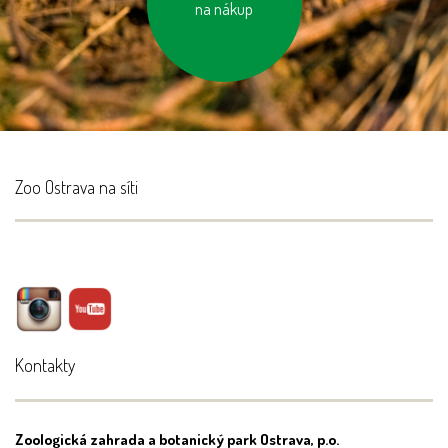
na nákup
baterie
Zoo Ostrava na síti
Kontakty
Zoologická zahrada a botanický park Ostrava, p.o.