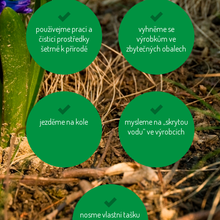
používejme prací a
topme správně
jezme sezónní
vyhněme se
čisticí prostředky
zeleninu a ovoce
výrobkům ve
šetrné k přírodě
vypěstované v našem
zbytečných obalech
kraji
nenechávejme je
jezděme na kole
mysleme na „skrytou
zatepleme si dům
zapnuté ani v režimu
vodu“ ve výrobcích
„Standby“
nosme vlastní tašku
používejme dobíjecí