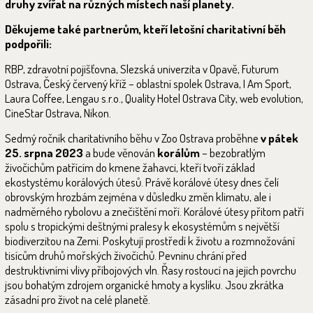
druhy zvířat na různých místech naší planety.
Děkujeme také partnerům, kteří letošní charitativní běh
podpořili:
RBP, zdravotní pojišťovna, Slezská univerzita v Opavě, Futurum
Ostrava, Český červený kříž – oblastní spolek Ostrava, I Am Sport,
Laura Coffee, Lengau s.r.o., Quality Hotel Ostrava City, web evolution,
CineStar Ostrava, Nikon.
Sedmý ročník charitativního běhu v Zoo Ostrava proběhne
v pátek
25. srpna 2023
a bude věnován
korálům
– bezobratlým
živočichům patřícím do kmene žahavci, kteří tvoří základ
ekostystému korálových útesů. Právě korálové útesy dnes čelí
obrovským hrozbám zejména v důsledku změn klimatu, ale i
nadměrného rybolovu a znečištění moří. Korálové útesy přitom patří
spolu s tropickými deštnými pralesy k ekosystémům s největší
biodiverzitou na Zemi. Poskytují prostředí k životu a rozmnožování
tisícům druhů mořských živočichů. Pevninu chrání před
destruktivními vlivy příbojových vln. Řasy rostoucí na jejich povrchu
jsou bohatým zdrojem organické hmoty a kyslíku. Jsou zkrátka
zásadní pro život na celé planetě.