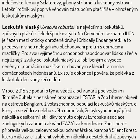
indočínské, lemury Sclaterovy, gibony stříbrné a luskouny ostrovní.
Letošní ročník byl poprvé věnován zástupcům ptačí říše – ohroženým
loskutákům niaským.
Loskuták niaský
(
Gracula robusta
) je největším z loskutáků,
zpěvných ptáků z čeledi špačkovitých. Na Červeném seznamu IUCN
je řazen mezi kriticky ohrožené druhy (Critically Endangered), a to
především vinou nelegálního obchodování pro trh s domácími
mazlíčky. Pro svou výjimečnou schopnost napodobovat lidskou řeč a
nejrůznější zvuky se loskuták niaský stal oblíbeným a vysoce
ceněným „domácím mazlíčkem“ chovaným v klecích v mnoha
domácnostech Indonésanů. Existuje dokonce i pověra, že polévka z
loskutáka léčí vady řeči u dětí.
V roce 2015 se podařilo týmu vědců a ochranářů pod vedením
Tomáše Ouhela z neziskové organizace LESTARI a Zoo Liberec objevit
na ostrově Bangkaru životaschopnou populaci loskutáků niaských, o
kterých se vědci z celého světa domnívali, že byli vyhubeni již před
několika desítkami let. I díky tomuto objevu Evropská asociace
zoologických zahrad a akvárií (EAZA) za koordinace Zoo Liberec
připravila velkou celoevropskou ochranářskou kampaň Silent Forest,
která měla za cíl zabránit vyhubení několika desítek druhů zpěvných