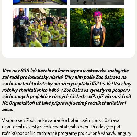
Více než 900 lidí běželo na konci srpna v ostravské zoologické
zahradě pro loskutáky niaské. Díky nim pošle Zoo Ostrava na
záchranu těchto kriticky ohrožených ptáků 153 tis. Kč! Všechny
ročníky charitativních běhů v Zoo Ostrava vynesly na podporu
záchranných projektů v různých částech světa již více než 1 mil.
Kč. Organizátoři už také připravují sedmý ročník charitativní
akce.
V srpnu se v Zoologické zahradě a botanickém parku Ostrava
uskutečnil už šestý ročník charitativního běhu. Předešlých pět
ročníků podpořilo záchranné programy pro outloně váhavé, langury