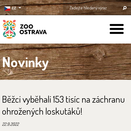
CZ
ZOO Ostrava
Novinky
Běžci vyběhali 153 tisíc na záchranu
ohrožených loskutáků!
22.9.2022