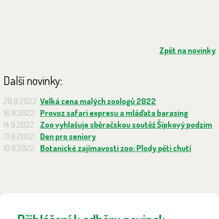
Zpět na novinky
Další novinky:
20.9.2022
Velká cena malých zoologů 2022
16.9.2022
Provoz safari expresu a mláďata barasing
14.9.2022
Zoo vyhlašuje sběračskou soutěž Šípkový podzim
13.9.2022
Den pro seniory
10.9.2022
Botanické zajímavosti zoo: Plody pěti chutí