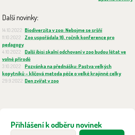
Další novinky:
14.10.2022
Biodiverzita v zoo: Nebojme se sršňí
11.10.2022
Zoo uspořádala 16. ročník konference pro
pedagogy
4.10.2022
Další ibisi skalní odchovaní v zoo budou létat ve
volné přírodě
3.10.2022
Pozvánka na přednášku: Pastva velkých
kopytníků – klíčová metoda péče o velké krajinné celky
29.9.2022
Den zvířat v zoo
Přihlášení k odběru novinek