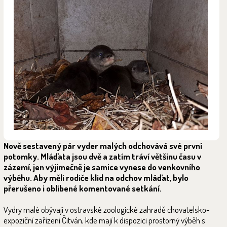
Nově sestavený pár vyder malých odchovává své první
potomky. Mláďata jsou dvě a zatím tráví většinu času v
zázemí, jen výjimečně je samice vynese do venkovního
výběhu. Aby měli rodiče klid na odchov mláďat, bylo
přerušeno i oblíbené komentované setkání.
Vydry malé obývají v ostravské zoologické zahradě chovatelsko-
expoziční zařízení Čitván, kde mají k dispozici prostorný výběh s