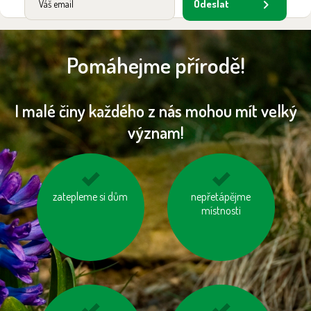
Odeslat
Pomáhejme přírodě!
I malé činy každého z nás mohou mít velký
význam!
zastavujme vodu při
zatepleme si dům
používejme úsporné
nepřetápějme
čištění zubů a holení
místnosti
baterie