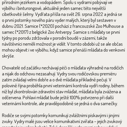
přírodním jezírkem a vodopádem. Spolu s vydrami pobývají ve
výběhu i binturongové, aktuálně jeden samec této největší
cibetkovité šelmy. Vydřata přišla na svět 26. srpna 2022 a jedná se
o první potomky nového páru vyder malých, který byl sestaven v
dubnu 2021. Samice (*2020) pochází z francouzské Zoo Mulhouse a
samec (*2017) z belgické Zoo Antverpy. Samice s mláďaty se první
týdny po porodu zdržovala v porodní boudě v zázemí, takže
návštěvníci neměli možnost je vidět. V tomto období už se ale občas
mohou objevit i ve výběhu, když samice přenáší mláďata do venkovní
skrýše.
Chovatelé od začátku nechávají péči o mláďata výhradně na rodičích
a nijak do odchovu nezasahují. Vydry svou rodičovskou premiéru
zatím zvládají velmi dobře a o dvě mláďata příkladně pečují. V
polovině října proběhla první veterinární kontrola vydří rodiny, během
níž byl zkontrolován zdravotní stav mláďat, mláďata byla zvážena a
odčervena. Pohlaví mláďat bude ještě 100% potvrzeno při další
veterinární kontrole, ale pravděpodobně se jedná o dva samečky.
Rodiče se svými potomky komunikují zvláštními pískavými i jinými
zvuky. Vydry malé jsou velice komunikativní zvířata – jejich zvukový