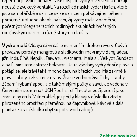
repertoár je velice bohatý. Také dospělé vydry mezi sebou udržují
neustále zvukový kontakt. Na rozdíl od našich vyder říčních, které
jsou samotářské a samice se se samcem potkávají jen během
poměrně krátkého období páření, žijí vydry malé v poměrně
početných vícegeneračních rodinných skupinách tvořených
rodičovským párem a různě starými mláďaty.
Vydra malá
(
Aonyx cinerea
) je nejmenším druhem vydry. Obývá
převážně porosty mangrovů a sladkovodní mokřiny v Bangladéši,
jižní Indii, Číně, Nepálu, Taiwanu, Vietnamu, Malajsii, Velkých Sundech
a na filipínském ostrově Palawan. Jako všechny vydry dobře plave a
potápí se, ale tráví také mnoho času na březích vod. Má zakrnělé
plovací blány a zkrácené drápy. Živí se vodními živočichy – kraby,
žábami, rybami apod., ale také malými ptáky a savci. Je vedena v
Červeném seznamu (IUCN Red List of Threatened Species) jako
zranitelný druh (Vulnerable), její počty klesají v důsledku ztráty
přirozeného prostředí přeměnou na čajovníkové, kávové a další
plantáže a v důsledku úbytku potravních zdrojů.
Zpět na novinky