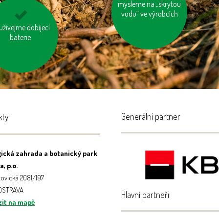
mysleme na „skrytou
topme správně
vodu“ ve výrobcích
užívejme dobíjecí
kupujte zboží
vyrobené trvale
baterie
udržitelným a
ickým způsobem
Generální partner
kty
ická zahrada a botanický park
, p.o.
ovická 2081/197
 OSTRAVA
Hlavní partneři
it na mapě