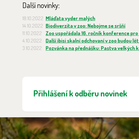
Další novinky:
18.10.2022
Mláďata vyder malých
14.10.2022
Biodiverzita v zoo: Nebojme se sršňí
11.10.2022
Zoo uspořádala 16. ročník konference pr
4.10.2022
Další ibisi skalní odchovaní v zoo budou lé
3.10.2022
Pozvánka na přednášku: Pastva velkých ko
Přihlášení k odběru novinek