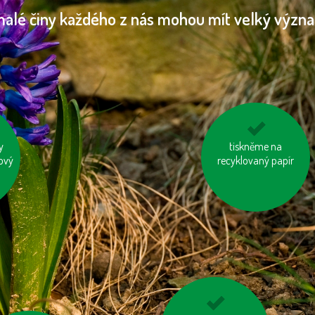
malé činy každého z nás mohou mít velký význ
y
tiskněme na
vyhněme se
ový
e
recyklovaný papír
pangasům a
šem
tuňákům