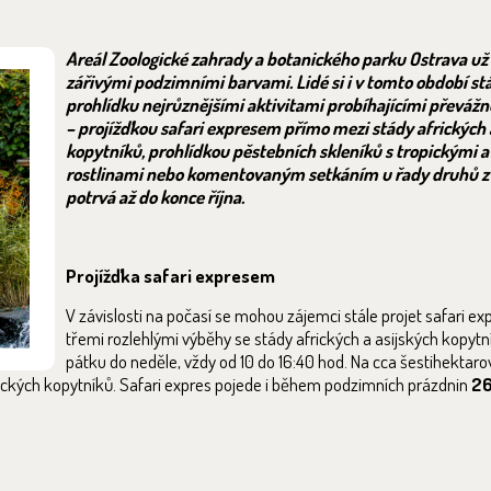
Areál Zoologické zahrady a botanického parku Ostrava už
zářivými podzimními barvami. Lidé si i v tomto období st
prohlídku nejrůznějšími aktivitami probíhajícími převážn
– projížďkou safari expresem přímo mezi stády afrických 
kopytníků, prohlídkou pěstebních skleníků s tropickými 
rostlinami nebo komentovaným setkáním u řady druhů zví
potrvá až do konce října.
Projížďka safari expresem
V závislosti na počasí se mohou zájemci stále projet safari e
třemi rozlehlými výběhy se stády afrických a asijských kopytn
pátku do neděle, vždy od 10 do 16:40 hod. Na cca šestihektarov
rických kopytníků. Safari expres pojede i během podzimních prázdnin
26