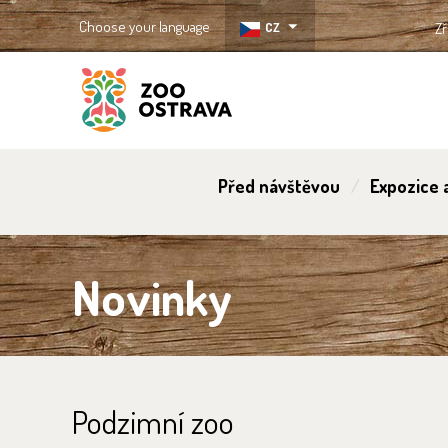
Choose your language
CZ
Zř
ZOO Ostrava
Před návštěvou
Expozice a
Novinky
Podzimní zoo