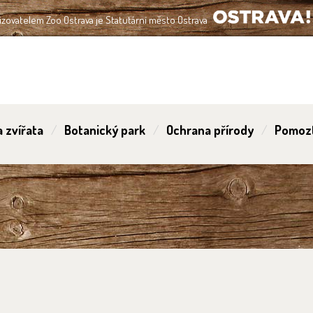
izovatelem Zoo Ostrava je Statutární město Ostrava
OSTRAVA!!!
 zvířata
Botanický park
Ochrana přírody
Pomoz