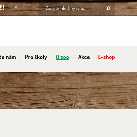
te nám
Pro školy
O zoo
Akce
E-shop