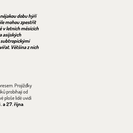
 nějakou dobu hýří
ále mohou zpestřit
ě v letních měsících
a asijských
a subtropickými
řat. Většina z nich
xpresem. Projížďky
íků probíhají od
é ploše lidé uvidí
. a 27. října
.