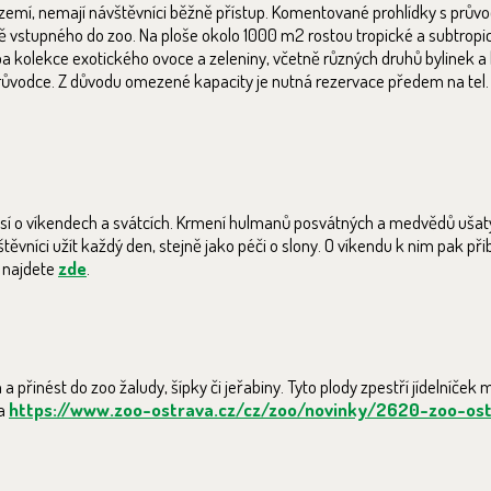
ázemí, nemají návštěvníci běžně přístup. Komentované prohlídky s prův
ě vstupného do zoo. Na ploše okolo 1000 m2 rostou tropické a subtropic
řeba kolekce exotického ovoce a zeleniny, včetně různých druhů bylinek a
průvodce. Z důvodu omezené kapacity je nutná rezervace předem na tel.
sí o víkendech a svátcích. Krmení hulmanů posvátných a medvědů ušatý
vníci užít každý den, stejně jako péči o slony. O víkendu k nim pak při
 najdete
zde
.
a přinést do zoo žaludy, šípky či jeřabiny. Tyto plody zpestří jídelníč
na
https://www.zoo-ostrava.cz/cz/zoo/novinky/2620-zoo-ost