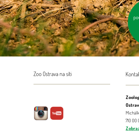
po
et
Zoo Ostrava na síti
Konta
Zoolog
Ostrava
Michálk
710 00
Zobraz