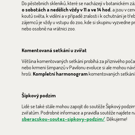
Do pěstebních skleníků, které se nacházejí v botanickém z
o sobotách a nedělích vždy v 11 a ve 14 hod.
a jsou v cen
koutů světa, k vidění a v případě zralosti i k ochutnání je t
zájemců je vždy u vstupu do zoo, kde si skupinu vyzvedne 
nebo osobně na vrátnici zoo.
Komentovaná setkání u zvířat
Většina komentovaných setkání probíhá za příznivého poča
nebo krmení šimpanzů v Pavilonu evoluce si ale mohou návště
hroši.
Kompletní harmonogram
komentovaných setkání
Šípkový podzim
Lidé se také stále mohou zapojit do soutěže Šípkový podzim 
zvířatům. Podrobné informace a pravidla soutěže najdete 
sberacskou-soutez-sipkovy-podzim/
. Děkujeme!