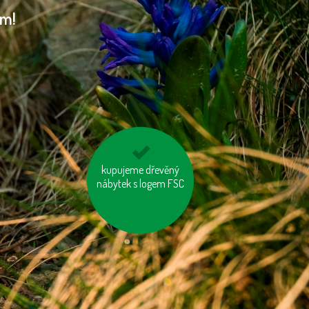
am!
kupujeme dřevěný
nevytvářejme
nábytek s logem FSC
zbytečný odpad