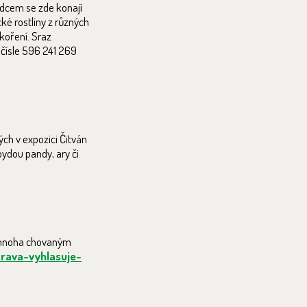
odcem se zde konají
ké rostliny z různých
 koření. Sraz
 čísle 596 241 269
ch v expozici Čitván
bydou pandy, ary či
ek mnoha chovaným
rava-vyhlasuje-