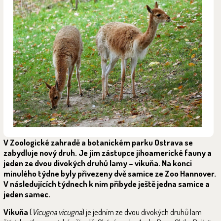
V Zoologické zahradě a botanickém parku Ostrava se
zabydluje nový druh. Je jím zástupce jihoamerické fauny a
jeden ze dvou divokých druhů lamy – vikuňa. Na konci
minulého týdne byly přivezeny dvě samice ze Zoo Hannover.
V následujících týdnech k nim přibyde ještě jedna samice a
jeden samec.
Vikuňa
(
Vicugna vicugna
) je jedním ze dvou divokých druhů lam