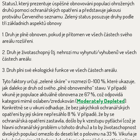
Status), který prezentuje úspěšné obnovování populací ohrožených
druhů pomocí ochranářských opatření a představuje jakousi
protiváhu Červeného seznamu. Zelený status posuzuje druhy podle
tří základních aspektů obnovy:
1. Druh je plně obnoven, pokud je přítomen ve všech částech svého
areálu rozšíření.
2. Druh je životaschopný (tj. nehrozí mu vyhynutí/vyhubení) ve všech
částech areálu.
3. Druh plní své ekologické funkce ve všech částech areálu.
Tyto faktory určují „zelené skóre“ v rozmezí 0–100 %, které ukazuje,
jak daleko je druh od svého „plně obnoveného“ stavu. V případě
vikuně je populace aktuálně obnovena ze 67 %, což odpovídá
kategorii mírně oslaben/zredukován (
Moderately Depleted
).
Konkrétně se u vikuní odhaduje, že bez jakýchkoli ochranářských
opatření by její skóre nepřesáhlo 8 %. V případě, že by se
ochranářská opatření zastavila, došlo by k vzestupu pytláctví (což je
hlavní ochranářský problém u tohoto druhu) a to by životaschopnost
divokých populací omezilo do deseti let o polovinu na 33 %. Vikuňa je