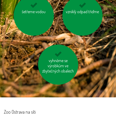
šetřeme energií
šetřeme vodou
vzniklý odpad třiďme
topme správně
biologicky rozložitelný
vyhněme se
odpad kompostujme
výrobkům ve
zbytečných obalech
Zoo Ostrava na síti