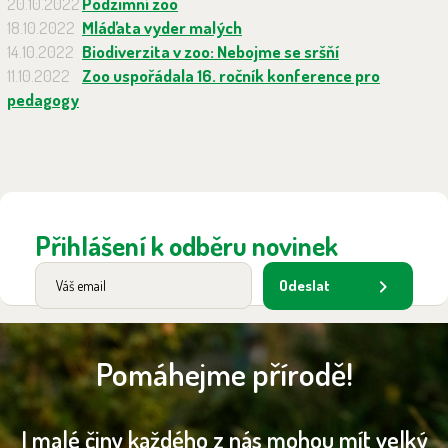
20.10.2022
Podzimní zoo
18.10.2022
Mláďata vyder malých
14.10.2022
Biodiverzita v zoo: Nebojme se sršňí
11.10.2022
Zoo uspořádala 16. ročník konference pro
pedagogy
Přihlášení k odběru novinek
Odeslat
Pomáhejme přírodě!
I malé činy každého z nás mohou mít velký