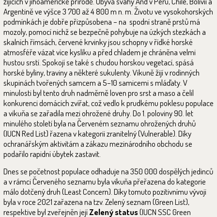
žijících v jihoamerické přírodě. Obývá svahy And v Peru, Chile, Bolívii a
Argentině ve výšce 3 700 až 4 800 m n. m. Životu ve vysokohorských
podmínkách je dobře přizpůsobena – na spodní straně prstů má
mozoly, pomocí nichž se bezpečně pohybuje na úzkých stezkách a
skalních římsách, červené krvinky jsou schopny v řídké horské
atmosféře vázat více kyslíku a před chladem je chráněna velmi
hustou srstí. Spokojí se také s chudou horskou vegetací, spásá
horské byliny, traviny a některé sukulenty. Vikuně žijí v rodinných
skupinách tvořených samcem a 5–10 samicemi s mláďaty. V
minulosti byl tento druh nadměrně loven pro srst a maso a čelil
konkurenci domácích zvířat, což vedlo k prudkému poklesu populace
a vikuňa se zařadila mezi ohrožené druhy. Do 1. poloviny 90. let
minulého století byla na Červeném seznamu ohrožených druhů
(IUCN Red List) řazena v kategorii zranitelný (Vulnerable). Díky
ochranářským aktivitám a zákazu mezinárodního obchodu se
podařilo rapidní úbytek zastavit.
Dnes se početnost populace odhaduje na 350 000 dospělých jedinců
a v rámci Červeného seznamu byla vikuňa přeřazena do kategorie
málo dotčený druh (Least Concern). Díky tomuto pozitivnímu vývoji
byla v roce 2021 zařazena na tzv. Zelený seznam (Green List),
respektive byl zveřejněn její
Zelený status
(IUCN SSC Green