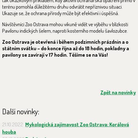
tak ukázkovým příkladem, kdy aktivní ochranářská opatření přímo v
terénu pomohla důležitému druhu odvrátit nepříznivou situaci.
Ukazuje se, že ochrana přírody může být efektivní i úspěšná.
Návštěvníci Zoo Ostrava mohou vikuně vidět ve výběhu v blízkosti
Pavilonu indických šelem, naproti kosterního modelu šavlozubce.
Zoo Ostrava je otevřená i během podzimních prázdnin a o
státním svátku – do konce října až do 18 hodin, pokladny a
pavilony se zavírají v 17 hodin. Těšíme se na Vás!
Zpět na novinky
Další novinky:
21.10.2022
Mykologická zajímavost Zoo Ostrava: Korálová
houba