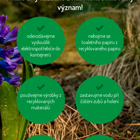
význam!
nesviťme zbytečně
odevzdávejme
choďme po schodech,
nebojme se
vysloužilé
nejezděme výtahem
toaletního papíru z
elektrospotřebiče do
recyklovaného papíru
kontejnerů
používejme výrobky z
kupujte zboží
zastavujme vodu při
jezděme na kole
vyrobené trvale
recyklovaných
čištění zubů a holení
udržitelným a
materiálů
etickým způsobem